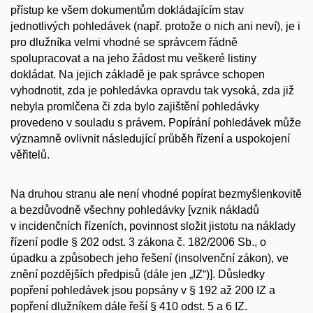
přístup ke všem dokumentům dokládajícím stav
jednotlivých pohledávek (např. protože o nich ani neví), je i
pro dlužníka velmi vhodné se správcem řádně
spolupracovat a na jeho žádost mu veškeré listiny
dokládat. Na jejich základě je pak správce schopen
vyhodnotit, zda je pohledávka opravdu tak vysoká, zda již
nebyla promlčena či zda bylo zajištění pohledávky
provedeno v souladu s právem. Popírání pohledávek může
významně ovlivnit následující průběh řízení a uspokojení
věřitelů.
Na druhou stranu ale není vhodné popírat bezmyšlenkovitě
a bezdůvodně všechny pohledávky [vznik nákladů
v incidenčních řízeních, povinnost složit jistotu na náklady
řízení podle § 202 odst. 3 zákona č. 182/2006 Sb., o
úpadku a způsobech jeho řešení (insolvenční zákon), ve
znění pozdějších předpisů (dále jen „IZ“)]. Důsledky
popření pohledávek jsou popsány v § 192 až 200 IZ a
popření dlužníkem dále řeší § 410 odst. 5 a 6 IZ.