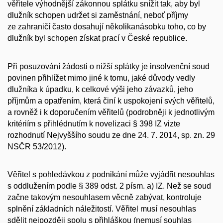
věřitele výhodnější zákonnou splátku snížit tak, aby byl
dlužník schopen udržet si zaměstnání, neboť příjmy
ze zahraničí často dosahují několikanásobku toho, co by
dlužník byl schopen získat prací v České republice.
Při posuzování žádosti o nižší splátky je insolvenční soud
povinen přihlížet mimo jiné k tomu, jaké důvody vedly
dlužníka k úpadku, k celkové výši jeho závazků, jeho
příjmům a opatřením, která činí k uspokojení svých věřitelů,
a rovněž i k doporučením věřitelů (podrobněji k jednotlivým
kritériím s přihlédnutím k novelizaci § 398 IZ vizte
rozhodnutí Nejvyššího soudu ze dne 24. 7. 2014, sp. zn. 29
NSČR 53/2012).
Věřitel s pohledávkou z podnikání může vyjádřit
nesouhlas
s oddlužením
podle § 389 odst. 2 písm. a) IZ. Než se soud
začne takovým nesouhlasem věcně zabývat, kontroluje
splnění základních náležitostí. Věřitel musí nesouhlas
sdělit nejpozději spolu s přihláškou (nemusí souhlas