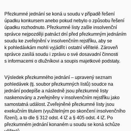
Přezkumné jednání se koná u soudu
v případě řešení
úpadku konkursem anebo pokud nebylo o způsobu řešení
úpadku rozhodnuto. Přezkumné listy zašle insolvenční
správce nejpozději patnáct dní před přezkumným jednáním
soudu ke zveřejnění v insolvenčním rejstříku, aby se
k pohledávkám mohli vyjádřit i ostatní věřitelé. Zároveň
správce zasílá soudu i zprávu o své dosavadní činnosti
s informacemi o dlužníkovi a soupis majetkové podstaty.
Výsledek přezkumného jednání – upravený seznam
pohledávek (tj. soubor přezkumných listů) soudce na
jednání podepíše a následně jsou přezkumné listy
naskenovány a zveřejněny v insolvenčním rejstříku jako
samostatná událost. Zveřejněné přezkumné listy jsou
exekučním titulem (využitelným po skončení insolvenčního
řízení), a to dle § 312 odst. 4 IZ a § 405 odst. 4 IZ. Po
přezkumném jednání konaném u soudu se koná schůze