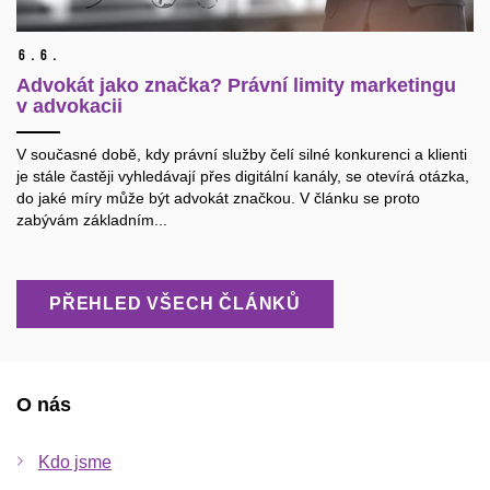
6.
6.
Advokát jako značka? Právní limity marketingu
v advokacii
V současné době, kdy právní služby čelí silné konkurenci a klienti
je stále častěji vyhledávají přes digitální kanály, se otevírá otázka,
do jaké míry může být advokát značkou. V článku se proto
zabývám základním...
PŘEHLED VŠECH ČLÁNKŮ
O nás
Kdo jsme