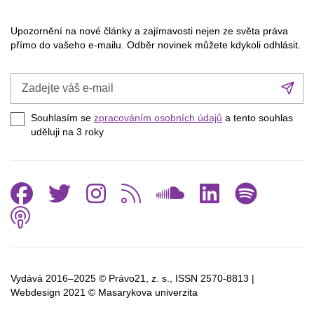
Upozornění na nové články a zajímavosti nejen ze světa práva
přímo do vašeho e-mailu. Odběr novinek můžete kdykoli odhlásit.
Zadejte
Při
váš
se
e-
Souhlasím se
zpracováním osobních údajů
a tento souhlas
mail
uděluji na 3
roky
Facebook
Twitter
Instagram
RSS
SoundCl
Linked
Spo
Podcast
Vydává 2016–2025 © Právo21, z. s., ISSN
2570-8813 |
Webdesign 2021 © Masarykova univerzita