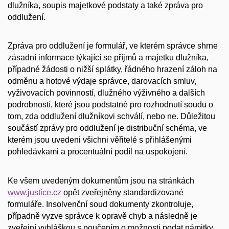
dlužníka, soupis majetkové podstaty a také zpráva pro
oddlužení.
Zpráva pro oddlužení je formulář, ve kterém správce shrne
zásadní informace týkající se příjmů a majetku dlužníka,
případné žádosti o nižší splátky, řádného hrazení záloh na
odměnu a hotové výdaje správce, darovacích smluv,
vyživovacích povinností, dlužného výživného a dalších
podrobností, které jsou podstatné pro rozhodnutí soudu o
tom, zda oddlužení dlužníkovi schválí, nebo ne. Důležitou
součástí zprávy pro oddlužení je distribuční schéma, ve
kterém jsou uvedeni všichni věřitelé s přihlášenými
pohledávkami a procentuální podíl na uspokojení.
Ke všem uvedeným dokumentům jsou na stránkách
www.justice.cz
opět zveřejněny standardizované
formuláře. Insolvenční soud dokumenty zkontroluje,
případně vyzve správce k opravě chyb a následně je
zveřejní vyhláškou s poučením o možnosti podat námitky.