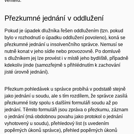
věřitelů.
Přezkumné jednání v oddlužení
Pokud je úpadek dlužníka řešen oddlužením (tzn. pokud
bylo v rozhodnutí o úpadku oddlužení povoleno), koná se
přezkumné jednání
u insolvenčního správce
. Nemusí se
nutně konat v jeho sídle nebo provozovně. Po domluvě
s dlužníkem jej lze provést i v místě jeho bydliště, případně
kdekoliv jinde (samozřejmě s přihlédnutím k zachování
jisté úrovně jednání).
Přezkum pohledávek u správce probíhá v podstatě stejně
jako jednání u soudu, ale s tím rozdílem, že správce zasílá
přezkumné listy spolu s dalšími formuláři soudu až po
jednání. Těmito formuláři jsou zpráva o přezkumu, záznam
o jednání (má obdobnou povahu jako protokol o jednání
vyhotovený u soudu), přehledový list (s uvedením
popěrných úkonů správce), přehled popěrných úkonů