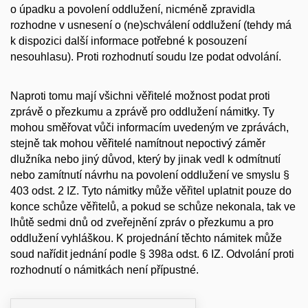
o úpadku a povolení oddlužení, nicméně zpravidla
rozhodne v usnesení o (ne)schválení oddlužení (tehdy má
k dispozici další informace potřebné k posouzení
nesouhlasu). Proti rozhodnutí soudu lze podat odvolání.
Naproti tomu mají všichni věřitelé možnost podat proti
zprávě o přezkumu a zprávě pro oddlužení
námitky
. Ty
mohou směřovat vůči informacím uvedeným ve zprávách,
stejně tak mohou věřitelé namítnout nepoctivý záměr
dlužníka nebo jiný důvod, který by jinak vedl k odmítnutí
nebo zamítnutí návrhu na povolení oddlužení ve smyslu §
403 odst. 2 IZ. Tyto námitky může věřitel uplatnit pouze do
konce schůze věřitelů, a pokud se schůze nekonala, tak ve
lhůtě sedmi dnů od zveřejnění zpráv o přezkumu a pro
oddlužení vyhláškou. K projednání těchto námitek může
soud nařídit jednání podle § 398a odst. 6 IZ. Odvolání proti
rozhodnutí o námitkách není přípustné.