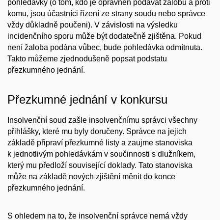
pohledávky (o tom, kdo je oprávněn podávat žalobu a proti
komu, jsou účastníci řízení ze strany soudu nebo správce
vždy důkladně poučeni). V závislosti na výsledku
incidenčního sporu může být dodatečně zjištěna. Pokud
není žaloba podána vůbec, bude pohledávka odmítnuta.
Takto můžeme zjednodušeně popsat podstatu
přezkumného jednání.
Přezkumné jednání v konkursu
Insolvenční soud zašle
insolvenčnímu správci všechny
přihlášky, které mu byly doručeny. Správce na jejich
základě připraví přezkumné listy a zaujme stanoviska
k jednotlivým pohledávkám v součinnosti s dlužníkem,
který mu předloží související doklady. Tato stanoviska
může na základě nových zjištění měnit do konce
přezkumného jednání.
S ohledem na to, že insolvenční správce nemá vždy