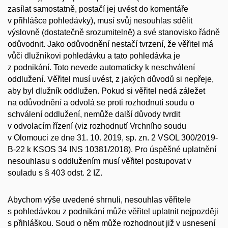
zasílat samostatně, postačí jej uvést do komentáře
v přihlášce pohledávky), musí svůj nesouhlas sdělit
výslovně (dostatečně srozumitelně) a své stanovisko řádně
odůvodnit. Jako odůvodnění nestačí tvrzení, že věřitel má
vůči dlužníkovi pohledávku a tato pohledávka je
z podnikání. Toto nevede automaticky k neschválení
oddlužení. Věřitel musí uvést, z jakých důvodů si nepřeje,
aby byl dlužník oddlužen. Pokud si věřitel nedá záležet
na odůvodnění a odvolá se proti rozhodnutí soudu o
schválení oddlužení, nemůže další důvody tvrdit
v odvolacím řízení (viz rozhodnutí Vrchního soudu
v Olomouci ze dne 31. 10. 2019, sp. zn. 2 VSOL 300/2019-
B-22 k KSOS 34 INS 10381/2018).
Pro úspěšné uplatnění
nesouhlasu s oddlužením musí věřitel postupovat v
souladu s § 403 odst. 2 IZ.
Abychom výše uvedené shrnuli, nesouhlas věřitele
s pohledávkou z podnikání může věřitel uplatnit nejpozději
s přihláškou. Soud o něm může rozhodnout již v usnesení