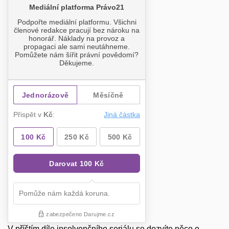
V příštím díle insolvenčního seriálu se dozvíte něco o