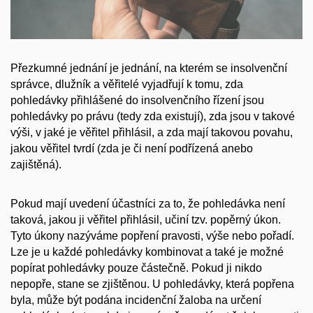
Přezkumné jednání je jednání, na kterém se insolvenční
správce, dlužník a věřitelé vyjadřují k tomu, zda
pohledávky přihlášené do insolvenčního řízení jsou
pohledávky po právu (tedy zda existují), zda jsou v takové
výši, v jaké je věřitel přihlásil, a zda mají takovou povahu,
jakou věřitel tvrdí (zda je či není podřízená anebo
zajištěná).
Pokud mají uvedení účastníci za to, že pohledávka není
taková, jakou ji věřitel přihlásil, učiní tzv. popěrný úkon.
Tyto úkony nazýváme popření pravosti, výše nebo pořadí.
Lze je u každé pohledávky kombinovat a také je možné
popírat pohledávky pouze částečně. Pokud ji nikdo
nepopře, stane se zjištěnou. U pohledávky, která popřena
byla, může být podána incidenční žaloba na určení