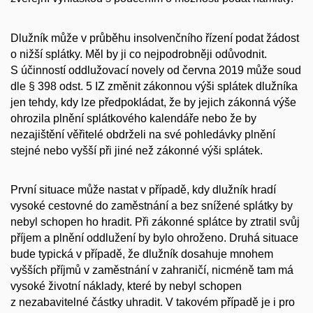
Dlužník může v průběhu insolvenčního řízení podat
žádost
o nižší splátky
. Měl by ji co nejpodrobněji odůvodnit.
S účinností oddlužovací novely od června 2019 může soud
dle § 398 odst. 5 IZ změnit zákonnou výši splátek dlužníka
jen tehdy, kdy lze předpokládat, že by jejich zákonná výše
ohrozila plnění splátkového kalendáře nebo že by
nezajištění věřitelé obdrželi na své pohledávky plnění
stejné nebo vyšší při jiné než zákonné výši splátek.
První situace může nastat v případě, kdy dlužník hradí
vysoké cestovné do zaměstnání a bez snížené splátky by
nebyl schopen ho hradit. Při zákonné splátce by ztratil svůj
příjem a plnění oddlužení by bylo ohroženo. Druhá situace
bude typická v případě, že dlužník dosahuje mnohem
vyšších příjmů v zaměstnání v zahraničí, nicméně tam má
vysoké životní náklady, které by nebyl schopen
z nezabavitelné částky uhradit. V takovém případě je i pro