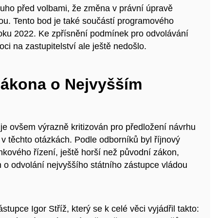
dlouho před volbami, že změna v právní úpravě
itou. Tento bod je také součástí programového
roku 2022. Ke zpřísnění podmínek pro odvolávání
ci na zastupitelství ale ještě nedošlo.
zákona o Nejvyšším
je ovšem výrazně kritizován pro předložení návrhu
v těchto otázkách. Podle odborníků byl říjnový
kového řízení, ještě horší než původní zákon,
o odvolání nejvyššího státního zástupce vládou
stupce Igor Stříž, který se k celé věci vyjádřil takto: