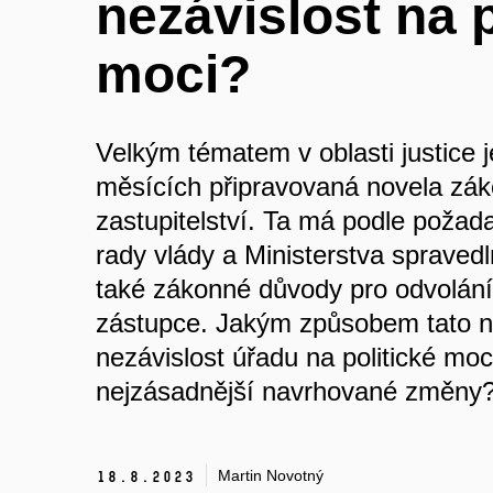
nezávislost na p
moci?
Velkým tématem v oblasti justice 
měsících připravovaná novela zák
zastupitelství. Ta má podle požad
rady vlády a Ministerstva spraved
také zákonné důvody pro odvolání
zástupce. Jakým způsobem tato no
nezávislost úřadu na politické moc
nejzásadnější navrhované změny
Martin Novotný
18.
8.
2023