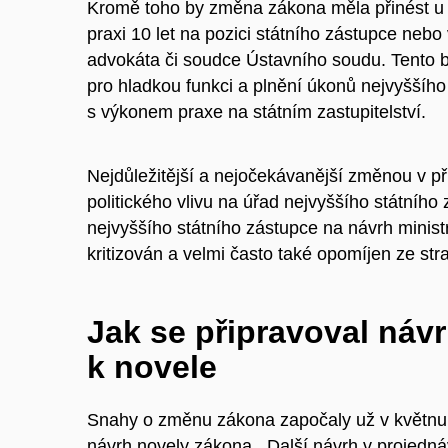
Kromě toho by změna zákona měla přinést u f
praxi 10 let na pozici státního zástupce neb
advokáta či soudce Ústavního soudu. Tento b
pro hladkou funkci a plnění úkonů nejvyššího
s výkonem praxe na státním zastupitelství.
Nejdůležitější a nejočekávanější změnou v 
politického vlivu na úřad nejvyššího státního
nejvyššího státního zástupce na návrh minist
kritizován a velmi často také opomíjen ze st
Jak se připravoval náv
k novele
Snahy o změnu zákona započaly už v květnu
návrh novely zákona . Další návrh v projed