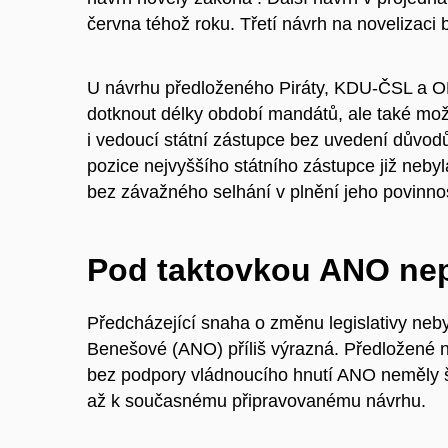
června téhož roku. Třetí návrh na novelizaci
U návrhu předloženého Piráty, KDU-ČSL a O
dotknout délky období mandátů, ale také mož
i vedoucí státní zástupce bez uvedení důvodů
pozice nejvyššího státního zástupce již neb
bez závažného selhání v plnění jeho povinnos
Pod taktovkou ANO ne
Předcházející snaha o změnu legislativy neb
Benešové (ANO) příliš výrazná. Předložené n
bez podpory vládnoucího hnutí ANO neměly ša
až k současnému připravovanému návrhu.