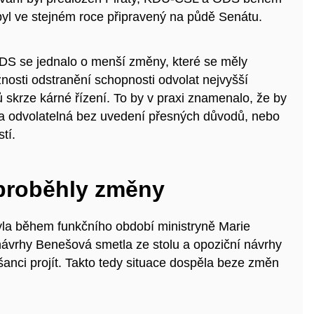
 byl ve stejném roce připravený na půdě Senátu.
DS se jednalo o menší změny, které se měly
nosti odstranění schopnosti odvolat nejvyšší
 skrze kárné řízení. To by v praxi znamenalo, že by
yla odvolatelná bez uvedení přesných důvodů, nebo
tí.
proběhly změny
yla během funkčního období ministryně Marie
ávrhy Benešová smetla ze stolu a opoziční návrhy
nci projít. Takto tedy situace dospěla beze změn