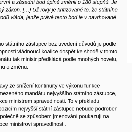
e první a zásadní bod úplně změnil o 180 stupňů. Je
ý zákon. […] Už roky je kritizované to, že státního
odů vláda, jenže právě tento bod je v navrhované
o státního zástupce bez uvedení důvodů je podle
pnosti vládnoucí koalice dospět ke shodě v tomto
átu tak ministr předkládá podle mnohých novelu,
ahu o změnu.
avy ze snížení kontinuity ve výkonu funkce
 omezeného mandátu nejvyššího státního zástupce,
kce ministrem spravedlnosti. To v překladu
pozicím nejvyšší státní zástupce nebude podroben
společně se způsobem jmenování poukazují na
ce ministrovi spravedlnosti.