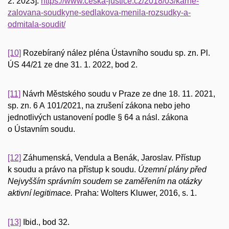
2. 2023].
https://www.ceska-justice.cz/2018/03/karne-
zalovana-soudkyne-sedlakova-menila-rozsudky-a-
odmitala-soudit/
[10]
Rozebíraný nález pléna Ústavního soudu sp. zn. Pl.
ÚS 44/21 ze dne 31. 1. 2022, bod 2.
[11]
Návrh Městského soudu v Praze ze dne 18. 11. 2021,
sp. zn. 6 A 101/2021, na zrušení zákona nebo jeho
jednotlivých ustanovení podle § 64 a násl. zákona
o Ústavním soudu.
[12]
Záhumenská, Vendula a Benák, Jaroslav. Přístup
k soudu a právo na přístup k soudu.
Územní plány před
Nejvyšším správním soudem se zaměřením na otázky
aktivní legitimace.
Praha: Wolters Kluwer, 2016, s. 1.
[13]
Ibid., bod 32.