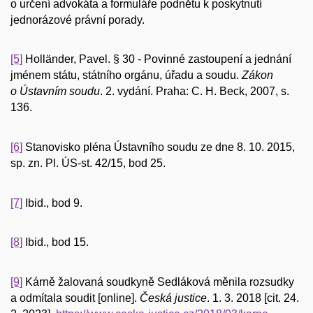
o určení advokáta a formuláře podnětu k poskytnutí
jednorázové právní porady.
[5]
Holländer, Pavel. § 30 - Povinné zastoupení a jednání
jménem státu, státního orgánu, úřadu a soudu.
Zákon
o Ústavním soudu
. 2. vydání. Praha: C. H. Beck, 2007, s.
136.
[6]
Stanovisko pléna Ústavního soudu ze dne 8. 10. 2015,
sp. zn. Pl. ÚS-st. 42/15, bod 25.
[7]
Ibid., bod 9.
[8]
Ibid., bod 15.
[9]
Kárně žalovaná soudkyně Sedláková měnila rozsudky
a odmítala soudit [online].
Česká justice
. 1. 3. 2018 [cit. 24.