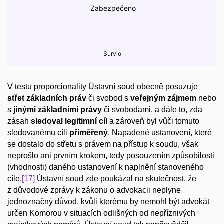
V testu proporcionality Ústavní soud obecně posuzuje
střet základních práv
či svobod s
veřejným zájmem
nebo
s
jinými základními právy
či svobodami, a dále to, zda
zásah
sledoval legitimní cíl
a zároveň byl vůči tomuto
sledovanému cíli
přiměřený
. Napadené ustanovení, které
se dostalo do střetu s právem na přístup k soudu, však
neprošlo ani prvním krokem, tedy posouzením způsobilosti
(vhodnosti) daného ustanovení k naplnění stanoveného
cíle.
[17]
Ústavní soud zde poukázal na skutečnost, že
z důvodové zprávy k zákonu o advokacii neplyne
jednoznačný důvod, kvůli kterému by nemohl být advokát
určen Komorou v situacích odlišných od nepříznivých