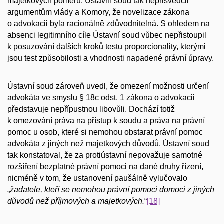
majetkových poměrů. Ústavní soud tak nepřisvědčil
argumentům vlády a Komory, že novelizace zákona
o advokacii byla racionálně zdůvodnitelná. S ohledem na
absenci legitimního cíle Ústavní soud vůbec nepřistoupil
k posuzování dalších kroků testu proporcionality, kterými
jsou test způsobilosti a vhodnosti napadené právní úpravy.
Ústavní soud zároveň uvedl, že omezení možnosti určení
advokáta ve smyslu § 18c odst. 1 zákona o advokacii
představuje nepřípustnou libovůli. Dochází totiž
k omezování práva na přístup k soudu a práva na právní
pomoc u osob, které si nemohou obstarat právní pomoc
advokáta z jiných než majetkových důvodů. Ústavní soud
tak konstatoval, že za protiústavní nepovažuje samotné
rozšíření bezplatné právní pomoci na dané druhy řízení,
nicméně v tom, že ustanovení paušálně vylučovalo
„
žadatele, kteří se nemohou právní pomoci domoci z jiných
důvodů než příjmových a majetkových.
“
[18]