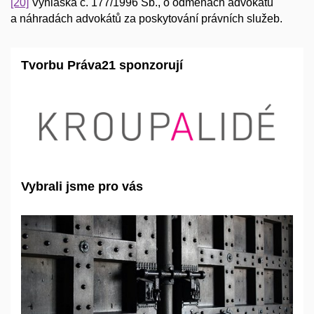
[20]
Vyhláška č. 177/1996 Sb., o odměnách advokátů
a náhradách advokátů za poskytování právních služeb.
Tvorbu Práva21 sponzorují
Vybrali jsme pro vás