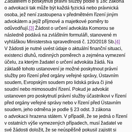
Žadatelem o poskytnutí právní služby podle § 18c zákona
o advokacii tak může být každá fyzická nebo právnická
osoba, jež není zastoupena v předmětném řízení jiným
advokátem a jejíž příjmové a majetkové poměry to
odůvodňují.
[3]
Žádost o určení advokáta Komorou se
následně podává na zvláštním formuláři, stanovené m
vyhláškou Ministerstva spravedlnosti č. 120/2018 Sb.
[4]
V žádosti je nutné uvést údaje o aktuální finanční situaci,
existenci dluhů, rodinných poměrech a zejména vymezení
účelu, za kterým žadatel o určení advokáta žádá. Na
základě tohoto ustanovení je možné poskytnout právní
služby pro řízení před orgány veřejné správy, Ústavním
soudem, Evropským soudem pro lidská práva či jiné
soudní nebo mimosoudní řízení. Pokud je advokát
ustanoven pro poskytnutí právní služby účastníkovi v řízení
před orgány veřejné správy nebo v řízení před Ústavním
soudem, jeho odměna je podle § 23 odst. 3 zákona
o advokacii hrazena státem. V případě, že se jedná o řízení
v ostatních výše vymezených případech, musí žadatel ve
své žádosti doložit, že se neúspěšně pokusil zajistit si