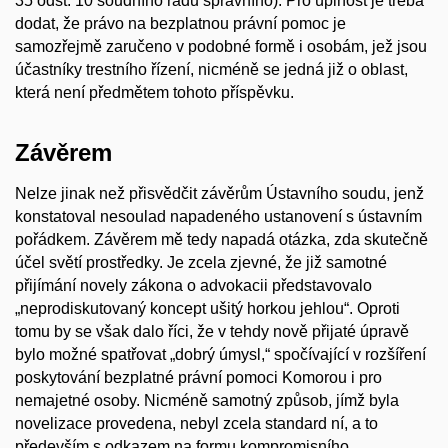
35 odst. 10 soudního řádu správního). Pro úplnost je třeba
dodat, že právo na bezplatnou právní pomoc je
samozřejmě zaručeno v podobné formě i osobám, jež jsou
účastníky trestního řízení, nicméně se jedná již o oblast,
která není předmětem tohoto příspěvku.
Závěrem
Nelze jinak než přisvědčit závěrům Ústavního soudu, jenž
konstatoval nesoulad napadeného ustanovení s ústavním
pořádkem. Závěrem mě tedy napadá otázka, zda skutečně
účel světí prostředky. Je zcela zjevné, že již samotné
přijímání novely zákona o advokacii představovalo
„neprodiskutovaný koncept ušitý horkou jehlou“. Oproti
tomu by se však dalo říci, že v tehdy nově přijaté úpravě
bylo možné spatřovat „dobrý úmysl,“ spočívající v rozšíření
poskytování bezplatné právní pomoci Komorou i pro
nemajetné osoby. Nicméně samotný způsob, jímž byla
novelizace provedena, nebyl zcela standard ní, a to
především s odkazem na formu kompromisního