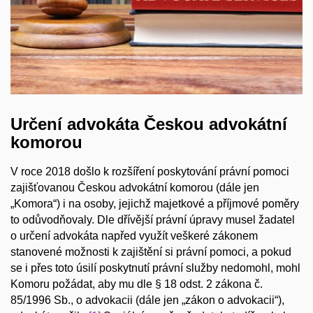
Určení advokáta Českou advokátní
komorou
V roce 2018 došlo k rozšíření poskytování právní pomoci
zajišťovanou Českou advokátní komorou (dále jen
„Komora“) i na osoby, jejichž majetkové a příjmové poměry
to odůvodňovaly. Dle dřívější právní úpravy musel žadatel
o určení advokáta napřed využít veškeré zákonem
stanovené možnosti k zajištění si právní pomoci, a pokud
se i přes toto úsilí poskytnutí právní služby nedomohl, mohl
Komoru požádat, aby mu dle § 18 odst. 2 zákona č.
85/1996 Sb., o advokacii (dále jen „zákon o advokacii“),