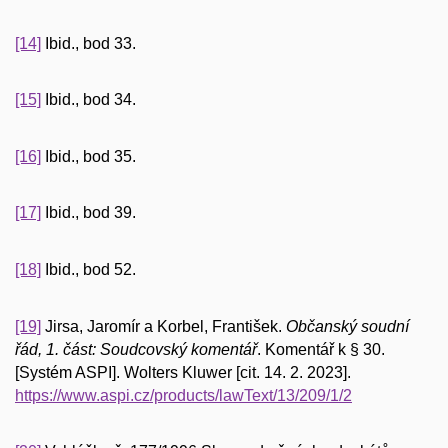
[14]
Ibid., bod 33.
[15]
Ibid., bod 34.
[16]
Ibid., bod 35.
[17]
Ibid., bod 39.
[18]
Ibid., bod 52.
[19]
Jirsa, Jaromír a Korbel, František.
Občanský soudní
řád, 1. část: Soudcovský komentář
. Komentář k § 30.
[Systém ASPI]. Wolters Kluwer [cit. 14. 2. 2023].
https://www.aspi.cz/products/lawText/13/209/1/2