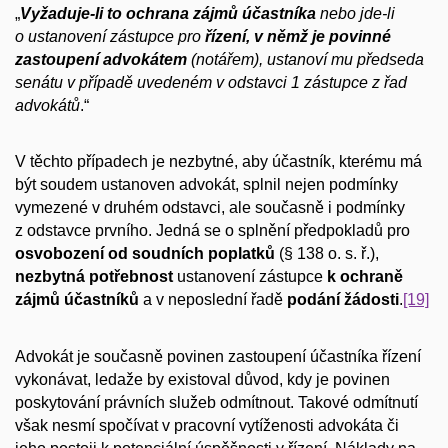
„
Vyžaduje-li to ochrana zájmů účastníka
nebo jde-li
o ustanovení zástupce pro
řízení, v němž je
povinné
zastoupení advokátem
(notářem), ustanoví mu předseda
senátu v případě uvedeném v odstavci 1 zástupce z řad
advokátů
.“
V těchto případech je nezbytné, aby účastník, kterému má
být soudem ustanoven advokát, splnil nejen podmínky
vymezené v druhém odstavci, ale současně i podmínky
z odstavce prvního. Jedná se o splnění předpokladů pro
osvobození od soudních poplatků
(§ 138 o. s. ř.),
nezbytná potřebnost
ustanovení zástupce
k ochraně
zájmů účastníků
a v neposlední řadě
podání žádosti
.
[19]
Advokát je současně povinen zastoupení účastníka řízení
vykonávat, ledaže by existoval důvod, kdy je povinen
poskytování právních služeb odmítnout. Takové odmítnutí
však nesmí spočívat v pracovní vytíženosti advokáta či