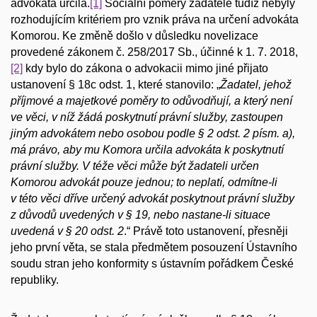
advokáta určila.
[1]
Sociální poměry žadatele tudíž nebyly
rozhodujícím kritériem pro vznik práva na určení advokáta
Komorou. Ke změně došlo v důsledku novelizace
provedené zákonem č. 258/2017 Sb., účinné k 1. 7. 2018,
[2]
kdy bylo do zákona o advokacii mimo jiné přijato
ustanovení § 18c odst. 1, které stanovilo: „
Žadatel, jehož
příjmové a majetkové poměry to odůvodňují, a který není
ve věci, v níž žádá poskytnutí právní služby, zastoupen
jiným advokátem nebo osobou podle § 2 odst. 2 písm. a),
má právo, aby mu Komora určila advokáta k poskytnutí
právní služby. V téže věci může být žadateli určen
Komorou advokát pouze jednou; to neplatí, odmítne-li
v této věci dříve určený advokát poskytnout právní služby
z důvodů uvedených v § 19, nebo nastane-li situace
uvedená v § 20 odst. 2
.“ Právě toto ustanovení, přesněji
jeho první věta, se stala předmětem posouzení Ústavního
soudu stran jeho konformity s ústavním pořádkem České
republiky.