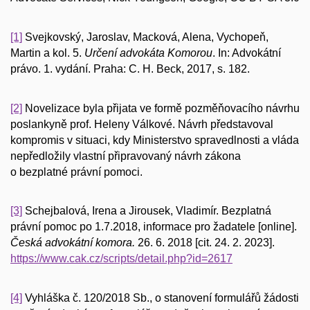
[1]
Svejkovský, Jaroslav, Macková, Alena, Vychopeň,
Martin a kol. 5.
Určení advokáta
Komorou
. In: Advokátní
právo. 1. vydání. Praha: C. H. Beck, 2017, s. 182.
[2]
Novelizace byla přijata ve formě pozměňovacího návrhu
poslankyně prof. Heleny Válkové. Návrh představoval
kompromis v situaci, kdy Ministerstvo spravedlnosti a vláda
nepředložily
vlastní
připravovaný návrh zákona
o bezplatné právní pomoci.
[3]
Schejbalová, Irena a Jirousek, Vladimír. Bezplatná
právní pomoc po 1.7.2018, informace pro žadatele [online].
Česká advokátní komora.
26. 6. 2018 [cit. 24. 2. 2023].
https://www.cak.cz/scripts/detail.php?id=2617
[4]
Vyhláška č. 120/2018 Sb., o stanovení formulářů žádosti