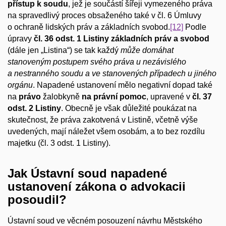
přístup k soudu
, jež je součástí šířeji vymezeného práva
na spravedlivý proces obsaženého také v čl. 6 Úmluvy
o ochraně lidských práv a základních svobod.
[12]
Podle
úpravy
čl. 36 odst. 1
Listiny základních práv a svobod
(dále jen „Listina“) se tak každý
může domáhat
stanoveným postupem svého práva u nezávislého
a nestranného soudu a ve stanovených případech u jiného
orgánu
. Napadené ustanovení mělo negativní dopad také
na
právo
žalobkyně
na právní pomoc
, upravené v
čl. 37
odst. 2 Listiny
. Obecně je však důležité poukázat na
skutečnost, že práva zakotvená v Listině, včetně výše
uvedených, mají náležet všem osobám, a to bez rozdílu
majetku (čl. 3 odst. 1 Listiny).
Jak Ústavní soud napadené
ustanovení zákona o advokacii
posoudil?
Ústavní soud ve věcném posouzení návrhu Městského