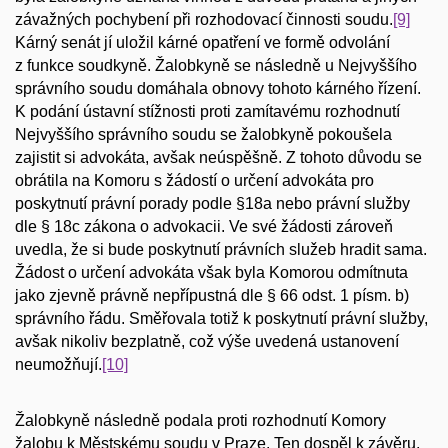
závažných pochybení při rozhodovací činnosti soudu.
[9]
Kárný senát jí uložil kárné opatření ve formě odvolání
z funkce soudkyně. Žalobkyně se následně u Nejvyššího
správního soudu domáhala obnovy tohoto kárného řízení.
K podání ústavní stížnosti proti zamítavému rozhodnutí
Nejvyššího správního soudu se žalobkyně pokoušela
zajistit si advokáta, avšak neúspěšně. Z tohoto důvodu se
obrátila na Komoru s žádostí o určení advokáta pro
poskytnutí právní porady podle §18a nebo právní služby
dle § 18c zákona o advokacii. Ve své žádosti zároveň
uvedla, že si bude poskytnutí právních služeb hradit sama.
Žádost o určení advokáta však byla Komorou odmítnuta
jako zjevně právně nepřípustná dle § 66 odst. 1 písm. b)
správního řádu. Směřovala totiž k poskytnutí právní služby,
avšak nikoliv bezplatně, což výše uvedená ustanovení
neumožňují.
[10]
Žalobkyně následně podala proti rozhodnutí Komory
žalobu k Městskému soudu v Praze. Ten dospěl k závěru,