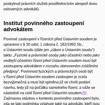
poskytnutí právních služeb prostřednictvím alespoň dvou
oslovených advokátů.
Institut povinného zastoupení
advokátem
Povinné zastoupení v řízeních před Ústavním soudem je
upraveno v § 30 odst. 1 zákona č. 182/1993 Sb.,
o Ústavním soudu (dále jen „zákon o Ústavním soudu“)
takto: „
Fyzické a právnické osoby jako účastníci nebo jako
vedlejší účastníci řízení před Ústavním soudem musí být
zastoupeny advokátem v rozsahu stanoveném zvláštními
předpisy
“. Povinnost fyzických a právnických osob být
v řízení před Ústavním soudem zastoupen je zcela
bezvýjimečná a musí být splněna již ve chvíli podání
návrhu, tedy již na počátku samotného řízení, a váže se
následně na celé řízení před Ústavním soudem.
[5]
Zajímavou otázkou v kontextu povinného zastoupení bylo,
zda se tato podmínka vztahuje také na advokáty, kteří jsou