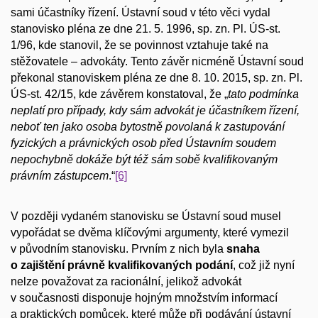
sami účastníky řízení. Ústavní soud v této věci vydal
stanovisko pléna ze dne 21. 5. 1996, sp. zn. Pl. ÚS-st.
1/96, kde stanovil, že se povinnost vztahuje také na
stěžovatele – advokáty. Tento závěr nicméně Ústavní soud
překonal stanoviskem pléna ze dne 8. 10. 2015, sp. zn. Pl.
ÚS-st. 42/15, kde závěrem konstatoval, že „
tato podmínka
neplatí pro případy, kdy sám advokát je účastníkem řízení,
neboť ten jako osoba bytostně povolaná k zastupování
fyzických a právnických osob před Ústavním soudem
nepochybně dokáže být též sám sobě kvalifikovaným
právním zástupcem
.“
[6]
V později vydaném stanovisku se Ústavní soud musel
vypořádat se dvěma klíčovými argumenty, které vymezil
v původním stanovisku. Prvním z nich byla
snaha
o zajištění právně kvalifikovaných podání
, což již nyní
nelze považovat za racionální, jelikož advokát
v současnosti disponuje hojným množstvím informací
a praktických pomůcek, které může při podávání ústavní