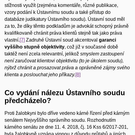
stížnosti využít (zejména komentáře, různé publikace,
vzory podání k Ústavnímu soudu a také přístup do
databáze judikatury Ústavního soudu). Ústavní soud měl
za to, že díky těmto podkladům je advokát schopný právně
kvalifikovaně chránit práva klientů stejně tak jako práva
vlastní.
[7]
Zadruhé Ústavní soud akcentoval
garanci
vyššího stupně objektivity
, což již v současné době
taktéž není zcela relevantní, jelikož
smyslem zastoupení
není zaručovat klientovi objektivitu (to je úkolem soudu),
nýbrž chránit a prosazovat práva a oprávněné zájmy svého
klienta a poslouchat jeho příkazy.
[8]
Co vydání nálezu Ústavního soudu
předcházelo?
Proti žalobkyni bylo dříve vedeno kárné řízení před kárným
senátem Nejvyššího správního soudu. Rozhodnutím
kárného senátu ze dne 11. 4. 2018, čj. 16 Kss 6/2017-201,
byla žalobkyně uznána vinnou z důvodu průtahů a jiných