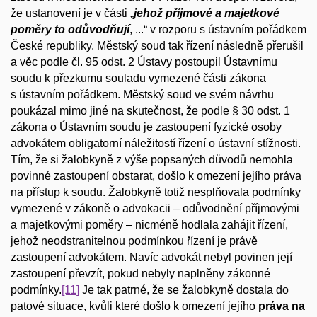
že ustanovení je v části „
jehož příjmové a majetkové
poměry to odůvodňují
, ...“ v rozporu s ústavním pořádkem
České republiky. Městský soud tak řízení následně přerušil
a věc podle čl. 95 odst. 2 Ústavy postoupil Ústavnímu
soudu k přezkumu souladu vymezené části zákona
s ústavním pořádkem. Městský soud ve svém návrhu
poukázal mimo jiné na skutečnost, že podle § 30 odst. 1
zákona o Ústavním soudu je zastoupení fyzické osoby
advokátem obligatorní náležitostí řízení o ústavní stížnosti.
Tím, že si žalobkyně z výše popsaných důvodů nemohla
povinné zastoupení obstarat, došlo k omezení jejího práva
na přístup k soudu. Žalobkyně totiž nesplňovala podmínky
vymezené v zákoně o advokacii – odůvodnění příjmovými
a majetkovými poměry – nicméně hodlala zahájit řízení,
jehož neodstranitelnou podmínkou řízení je právě
zastoupení advokátem. Navíc advokát nebyl povinen její
zastoupení převzít, pokud nebyly naplněny zákonné
podmínky.
[11]
Je tak patrné, že se žalobkyně dostala do
patové situace, kvůli které došlo k omezení jejího
práva
na