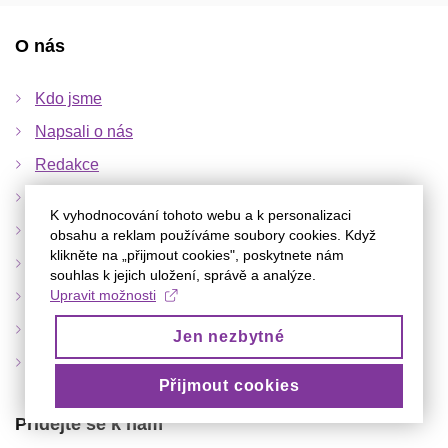
O nás
Kdo jsme
Napsali o nás
Redakce
Partneři
K vyhodnocování tohoto webu a k personalizaci
Inzerce
obsahu a reklam používáme soubory cookies. Když
klikněte na „přijmout cookies", poskytnete nám
Publikační podmínky
souhlas k jejich uložení, správě a analýze.
Upravit možnosti
Kontakty
Prohlášení o ochraně osobních údajů
Jen nezbytné
Archiv
Přijmout cookies
Přidejte se k nám