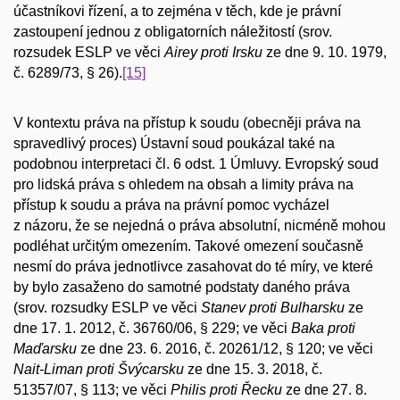
účastníkovi řízení, a to zejména v těch, kde je právní
zastoupení jednou z obligatorních náležitostí (srov.
rozsudek ESLP ve věci
Airey proti Irsku
ze dne 9. 10. 1979,
č. 6289/73, § 26).
[15]
V kontextu práva na přístup k soudu (obecněji práva na
spravedlivý proces) Ústavní soud poukázal také na
podobnou interpretaci čl. 6 odst. 1 Úmluvy. Evropský soud
pro lidská práva s ohledem na obsah a limity práva na
přístup k soudu a práva na právní pomoc vycházel
z názoru, že se nejedná o práva absolutní, nicméně mohou
podléhat určitým omezením. Takové omezení současně
nesmí do práva jednotlivce zasahovat do té míry, ve které
by bylo zasaženo do samotné podstaty daného práva
(srov. rozsudky ESLP ve věci
Stanev proti Bulharsku
ze
dne 17. 1. 2012, č. 36760/06, § 229; ve věci
Baka proti
Maďarsku
ze dne 23. 6. 2016, č. 20261/12, § 120; ve věci
Nait-Liman proti Švýcarsku
ze dne 15. 3. 2018, č.
51357/07, § 113; ve věci
Philis proti Řecku
ze dne 27. 8.