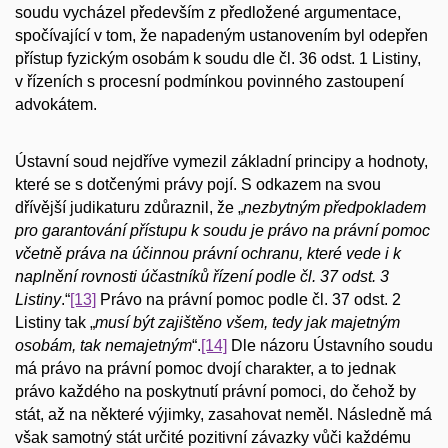
soudu vycházel především z předložené argumentace,
spočívající v tom, že napadeným ustanovením byl odepřen
přístup fyzickým osobám k soudu dle čl. 36 odst. 1 Listiny,
v řízeních s procesní podmínkou povinného zastoupení
advokátem.
Ústavní soud nejdříve vymezil základní principy a hodnoty,
které se s dotčenými právy pojí. S odkazem na svou
dřívější judikaturu zdůraznil, že „
nezbytným předpokladem
pro garantování přístupu k soudu je právo na právní pomoc
včetně práva na účinnou právní ochranu, které vede i k
naplnění rovnosti účastníků řízení podle čl. 37 odst. 3
Listiny
.“
[13]
Právo na právní pomoc podle čl. 37 odst. 2
Listiny tak „
musí být zajištěno všem, tedy jak majetným
osobám, tak nemajetným
“.
[14]
Dle názoru Ústavního soudu
má právo na právní pomoc dvojí charakter, a to jednak
právo každého na poskytnutí právní pomoci, do čehož by
stát, až na některé výjimky, zasahovat neměl. Následně má
však samotný stát určité pozitivní závazky vůči každému