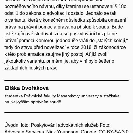
pozměňovacího návrhu, díky kterému se ustanovení § 18c
odst. 1 do zákona o advokacii dostalo. Jednalo se tak
o variantu, která v konečném důsledku způsobila omezení
práva na právní pomoc a práva na přístup k soudu. Bude
jistě zajímavé sledovat, zda se poskytování bezplatné
právní pomoci Komorou jednoduše vrátí do „starých kolejí,“
tedy do stavu před novelizací v roce 2018, či zákonodárce
k této problematice zaujme jiný postoj. Ať již zvolí
jakoukoliv variantu, primární je, aby v ní bylo šetřeno
základních lidských práv.
Eliška Dvořáková
studentka Právnické fakulty Masarykovy univerzity a stážistka
na Nejvyšším správním soudě
Úvodní foto: Poskytování advokátních služeb Foto:
Advocate Services, Nick Youngson, Google, CC BY-SA 3.0