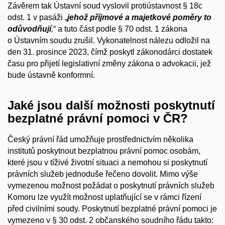
Závěrem tak Ústavní soud vyslovil protiústavnost § 18c
odst. 1 v pasáži „
jehož příjmové a majetkové poměry to
odůvodňují
,
“ a tuto část podle § 70 odst. 1 zákona
o Ústavním soudu zrušil. Vykonatelnost nálezu odložil na
den 31. prosince 2023, čímž poskytl zákonodárci dostatek
času pro přijetí legislativní změny zákona o advokacii, jež
bude ústavně konformní.
Jaké jsou další možnosti poskytnutí
bezplatné právní pomoci v ČR?
Český právní řád umožňuje prostřednictvím několika
institutů poskytnout bezplatnou právní pomoc osobám,
které jsou v tíživé životní situaci a nemohou si poskytnutí
právních služeb jednoduše řečeno dovolit. Mimo výše
vymezenou možnost požádat o poskytnutí právních služeb
Komoru lze využít možnost uplatňující se v rámci řízení
před civilními soudy. Poskytnutí bezplatné právní pomoci je
vymezeno v § 30 odst. 2 občanského soudního řádu takto: