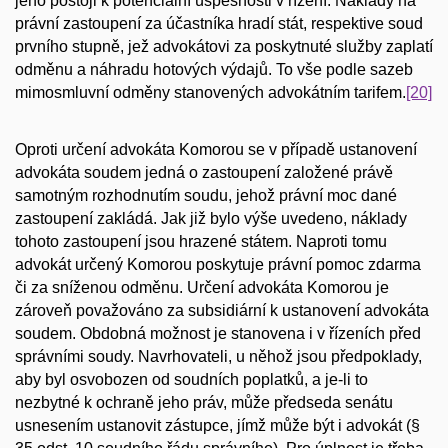
jeho postoji k potenciální úspěšnosti v řízení. Náklady na
právní zastoupení za účastníka hradí stát, respektive soud
prvního stupně, jež advokátovi za poskytnuté služby zaplatí
odměnu a náhradu hotových výdajů. To vše podle sazeb
mimosmluvní odměny stanovených advokátním tarifem.
[20]
Oproti určení advokáta Komorou se v případě ustanovení
advokáta soudem jedná o zastoupení založené právě
samotným rozhodnutím soudu, jehož právní moc dané
zastoupení zakládá. Jak již bylo výše uvedeno, náklady
tohoto zastoupení jsou hrazené státem. Naproti tomu
advokát určený Komorou poskytuje právní pomoc zdarma
či za sníženou odměnu. Určení advokáta Komorou je
zároveň považováno za subsidiární k ustanovení advokáta
soudem. Obdobná možnost je stanovena i v řízeních před
správními soudy. Navrhovateli, u něhož jsou předpoklady,
aby byl osvobozen od soudních poplatků, a je-li to
nezbytné k ochraně jeho práv, může předseda senátu
usnesením ustanovit zástupce, jímž může být i advokát (§