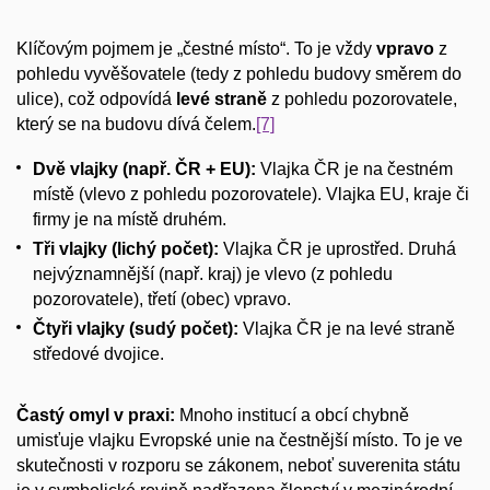
Klíčovým pojmem je „čestné místo“. To je vždy
vpravo
z
pohledu vyvěšovatele (tedy z pohledu budovy směrem do
ulice), což odpovídá
levé straně
z pohledu pozorovatele,
který se na budovu dívá čelem.
[7]
Dvě vlajky (např. ČR + EU):
Vlajka ČR je na čestném
místě (vlevo z pohledu pozorovatele). Vlajka EU, kraje či
firmy je na místě druhém.
Tři vlajky (lichý počet):
Vlajka ČR je uprostřed. Druhá
nejvýznamnější (např. kraj) je vlevo (z pohledu
pozorovatele), třetí (obec) vpravo.
Čtyři vlajky (sudý počet):
Vlajka ČR je na levé straně
středové dvojice.
Častý omyl v praxi:
Mnoho institucí a obcí chybně
umisťuje vlajku Evropské unie na čestnější místo. To je ve
skutečnosti v rozporu se zákonem, neboť suverenita státu