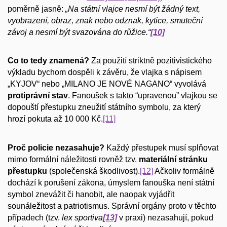
poměrně jasně:
„Na státní vlajce nesmí být žádný text,
vyobrazení, obraz, znak nebo odznak, kytice, smuteční
závoj a nesmí být svazována do růžice.“
[10]
Co to tedy znamená?
Za použití striktně pozitivistického
výkladu bychom dospěli k závěru, že vlajka s nápisem
„KYJOV“ nebo „MILANO JE NOVÉ NAGANO“ vyvolává
protiprávní stav
. Fanoušek s takto “upravenou” vlajkou se
dopouští přestupku zneužití státního symbolu, za který
hrozí pokuta až 10 000 Kč.
[11]
Proč policie nezasahuje?
Každý přestupek musí splňovat
mimo formální náležitosti rovněž tzv.
materiální stránku
přestupku
(společenská škodlivost).
[12]
Ačkoliv formálně
dochází k porušení zákona, úmyslem fanouška není státní
symbol znevážit či hanobit, ale naopak vyjádřit
sounáležitost a patriotismus. Správní orgány proto v těchto
případech (tzv.
lex sportiva
[13]
v praxi) nezasahují, pokud