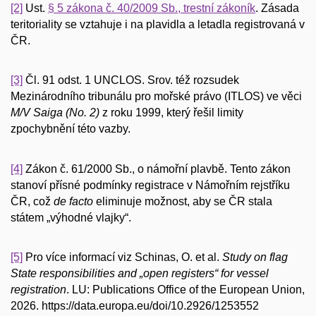
[2]
Ust.
§ 5 zákona č. 40/2009 Sb., trestní zákoník
. Zásada
teritoriality se vztahuje i na plavidla a letadla registrovaná v
ČR.
[3]
Čl. 91 odst. 1 UNCLOS. Srov. též rozsudek
Mezinárodního tribunálu pro mořské právo (ITLOS) ve věci
M/V Saiga (No. 2)
z roku 1999, který řešil limity
zpochybnění této vazby.
[4]
Zákon č. 61/2000 Sb., o námořní plavbě. Tento zákon
stanoví přísné podmínky registrace v Námořním rejstříku
ČR, což
de facto
eliminuje možnost, aby se ČR stala
státem „výhodné vlajky“.
[5]
Pro více informací viz Schinas, O. et al.
Study on flag
State responsibilities and „open registers“ for vessel
registration
. LU: Publications Office of the European Union,
2026. https://data.europa.eu/doi/10.2926/1253552