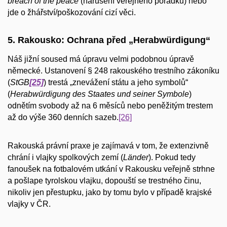
breach of the peace
(narušení veřejného pořádku) nebo
jde o žhářství/poškozování cizí věci.
5. Rakousko: Ochrana před „Herabwürdigung“
Náš jižní soused má úpravu velmi podobnou úpravě
německé. Ustanovení § 248 rakouského trestního zákoníku
(
StGB
[25]
) trestá „znevážení státu a jeho symbolů“
(
Herabwürdigung des Staates und seiner Symbole
)
odnětím svobody až na 6 měsíců nebo peněžitým trestem
až do výše 360 denních sazeb.
[26]
Rakouská právní praxe je zajímavá v tom, že extenzivně
chrání i vlajky spolkových zemí (
Länder
). Pokud tedy
fanoušek na fotbalovém utkání v Rakousku veřejně strhne
a pošlape tyrolskou vlajku, dopouští se trestného činu,
nikoliv jen přestupku, jako by tomu bylo v případě krajské
vlajky v ČR.