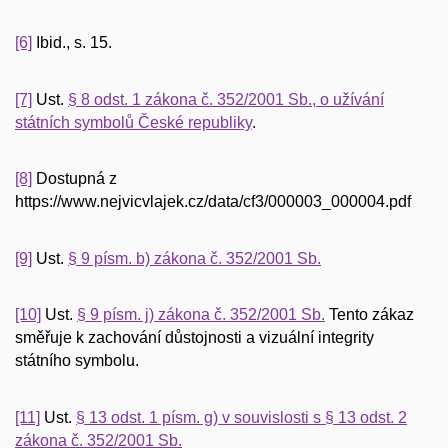
[6]
Ibid., s. 15.
[7]
Ust.
§ 8 odst. 1 zákona č. 352/2001 Sb., o užívání
státních symbolů České republiky
.
[8]
Dostupná z
https://www.nejvicvlajek.cz/data/cf3/000003_000004.pdf
[9]
Ust.
§ 9 písm. b) zákona č. 352/2001 Sb.
[10]
Ust.
§ 9 písm. j) zákona č. 352/2001 Sb.
Tento zákaz
směřuje k zachování důstojnosti a vizuální integrity
státního symbolu.
[11]
Ust.
§ 13 odst. 1 písm. g) v souvislosti s § 13 odst. 2
zákona č. 352/2001 Sb.