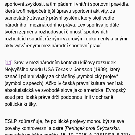
sportovní zvyklosti, a tím pádem i vnitřní sportovní pravidla,
která tvoří nejpočetnější úpravu sportovní aktivity, za
samostatný závazný právní systém, který stojí vedle
národního i mezinárodního práva. Lex sportiva je dále
tvořen zejména rozhodovací činností sportovních
rozhodčích soudů, různými vzorovými dokumenty a jinými
akty vytvářenými mezinárodní sportovní praxí.
[14]
Srov. v mezinárodním kontextu klíčový rozsudek
Nejvyššího soudu USA
Texas v. Johnson
(1989), který
označil pálení vlajky za chráněný „symbolický projev“
(symbolic speech). Ačkoliv česká právní kultura není tak
absolutistická ve svobodě slova jako americká, Evropský
soud pro lidská práva drží podobnou linii v ochraně
politické kritiky.
ESLP zdůrazňuje, že politické projevy mohou být ze své
povahy kontroverzní a ostré [
Perinçek proti Švýcarsku,