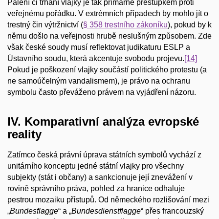
Pálení či trhání vlajky je tak primárně přestupkem proti
veřejnému pořádku. V extrémních případech by mohlo jít o
trestný čin výtržnictví (
§ 358 trestního zákoníku
), pokud by k
němu došlo na veřejnosti hrubě neslušným způsobem. Zde
však české soudy musí reflektovat judikaturu ESLP a
Ústavního soudu, která akcentuje svobodu projevu.
[14]
Pokud je poškození vlajky součástí politického protestu (a
ne samoúčelným vandalismem), je právo na ochranu
symbolu často převáženo právem na vyjádření názoru.
IV. Komparativní analýza evropské
reality
Zatímco česká právní úprava státních symbolů vychází z
unitárního konceptu jedné státní vlajky pro všechny
subjekty (stát i občany) a sankcionuje její znevážení v
rovině správního práva, pohled za hranice odhaluje
pestrou mozaiku přístupů. Od německého rozlišování mezi
„
Bundesflagge
“ a „
Bundesdienstflagge
“ přes francouzský