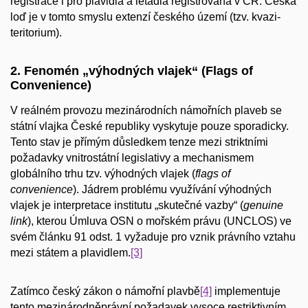
registrace i pro plavidla a letadla registrovaná v ČR. Česká
loď je v tomto smyslu extenzí českého území (tzv. kvazi-
teritorium).
2. Fenomén „výhodných vlajek“ (Flags of
Convenience)
V reálném provozu mezinárodních námořních plaveb se
státní vlajka České republiky vyskytuje pouze sporadicky.
Tento stav je přímým důsledkem tenze mezi striktními
požadavky vnitrostátní legislativy a mechanismem
globálního trhu tzv. výhodných vlajek (
flags of
convenience
). Jádrem problému využívání výhodných
vlajek je interpretace institutu „skutečné vazby“ (
genuine
link
), kterou Úmluva OSN o mořském právu (UNCLOS) ve
svém článku 91 odst. 1 vyžaduje pro vznik právního vztahu
mezi státem a plavidlem.
[3]
Zatímco český zákon o námořní plavbě
[4]
implementuje
tento mezinárodněprávní požadavek vysoce restriktivním