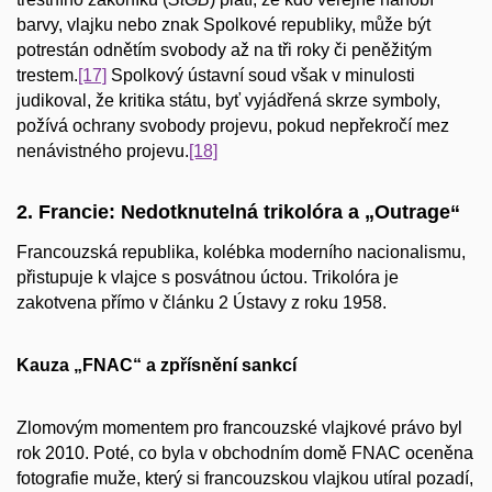
barvy, vlajku nebo znak Spolkové republiky, může být
potrestán odnětím svobody až na tři roky či peněžitým
trestem.
[17]
Spolkový ústavní soud však v minulosti
judikoval, že kritika státu, byť vyjádřená skrze symboly,
požívá ochrany svobody projevu, pokud nepřekročí mez
nenávistného projevu.
[18]
2. Francie: Nedotknutelná trikolóra a „Outrage“
Francouzská republika, kolébka moderního nacionalismu,
přistupuje k vlajce s posvátnou úctou. Trikolóra je
zakotvena přímo v článku 2 Ústavy z roku 1958.
Kauza „FNAC“ a zpřísnění sankcí
Zlomovým momentem pro francouzské vlajkové právo byl
rok 2010. Poté, co byla v obchodním domě FNAC oceněna
fotografie muže, který si francouzskou vlajkou utíral pozadí,