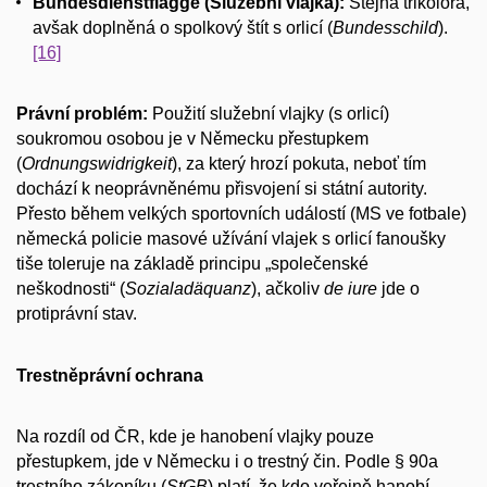
Bundesdienstflagge (Služební vlajka):
Stejná trikolóra,
avšak doplněná o spolkový štít s orlicí (
Bundesschild
).
[16]
Právní problém:
Použití služební vlajky (s orlicí)
soukromou osobou je v Německu přestupkem
(
Ordnungswidrigkeit
), za který hrozí pokuta, neboť tím
dochází k neoprávněnému přisvojení si státní autority.
Přesto během velkých sportovních událostí (MS ve fotbale)
německá policie masové užívání vlajek s orlicí fanoušky
tiše toleruje na základě principu „společenské
neškodnosti“ (
Sozialadäquanz
), ačkoliv
de iure
jde o
protiprávní stav.
Trestněprávní ochrana
Na rozdíl od ČR, kde je hanobení vlajky pouze
přestupkem, jde v Německu i o trestný čin. Podle § 90a
trestního zákoníku (
StGB
) platí, že kdo veřejně hanobí