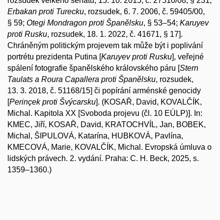
rozsudek velkého senátu, 15. 10. 2015, č. 27510/08, § 231;
Erbakan proti Turecku
, rozsudek, 6. 7. 2006, č. 59405/00,
§ 59;
Otegi Mondragon proti Španělsku
, § 53–54;
Karuyev
proti Rusku
, rozsudek, 18. 1. 2022, č. 41671, § 17].
Chráněným politickým projevem tak může být i poplivání
portrétu prezidenta Putina [
Karuyev proti Rusku
], veřejné
spálení fotografie španělského královského páru [
Stern
Taulats a Roura Capallera proti Španělsku
, rozsudek,
13. 3. 2018, č. 51168/15] či popírání arménské genocidy
[
Perinçek proti Švýcarsku
]. (KOSAŘ, David, KOVALČÍK,
Michal. Kapitola XX [Svoboda projevu (čl. 10 EÚLP)]. In:
KMEC, Jiří, KOSAŘ, David, KRATOCHVÍL, Jan, BOBEK,
Michal, ŠIPULOVÁ, Katarína, HUBKOVÁ, Pavlína,
KMECOVÁ, Marie, KOVALČÍK, Michal. Evropská úmluva o
lidských právech. 2. vydání. Praha: C. H. Beck, 2025, s.
1359–1360.)