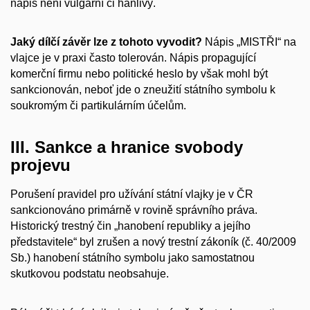
nápis není vulgární či hanlivý.
Jaký dílčí závěr lze z tohoto vyvodit?
Nápis „MISTŘI“ na
vlajce je v praxi často tolerován. Nápis propagující
komerční firmu nebo politické heslo by však mohl být
sankcionován, neboť jde o zneužití státního symbolu k
soukromým či partikulárním účelům.
III. Sankce a hranice svobody
projevu
Porušení pravidel pro užívání státní vlajky je v ČR
sankcionováno primárně v rovině správního práva.
Historický trestný čin „hanobení republiky a jejího
představitele“ byl zrušen a nový trestní zákoník (č. 40/2009
Sb.) hanobení státního symbolu jako samostatnou
skutkovou podstatu neobsahuje.