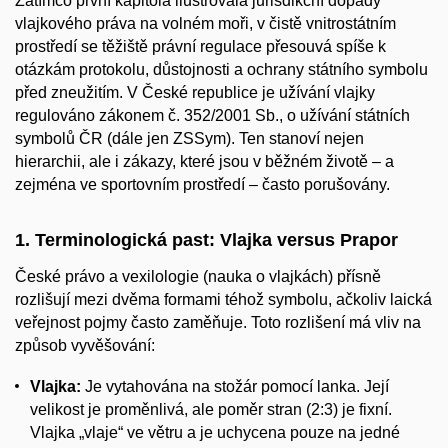
Zatímco první kapitola ilustrovala jurisdikční dopady
vlajkového práva na volném moři, v čistě vnitrostátním
prostředí se těžiště právní regulace přesouvá spíše k
otázkám protokolu, důstojnosti a ochrany státního symbolu
před zneužitím. V České republice je užívání vlajky
regulováno zákonem č. 352/2001 Sb., o užívání státních
symbolů ČR (dále jen ZSSym). Ten stanoví nejen
hierarchii, ale i zákazy, které jsou v běžném životě – a
zejména ve sportovním prostředí – často porušovány.
1. Terminologická past: Vlajka versus Prapor
České právo a vexilologie (nauka o vlajkách) přísně
rozlišují mezi dvěma formami téhož symbolu, ačkoliv laická
veřejnost pojmy často zaměňuje. Toto rozlišení má vliv na
způsob vyvěšování:
Vlajka:
Je vytahována na stožár pomocí lanka. Její
velikost je proměnlivá, ale poměr stran (2:3) je fixní.
Vlajka „vlaje“ ve větru a je uchycena pouze na jedné