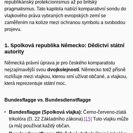
republikánský protekcionismus až po britský
pragmatismus. Tato kapitola nabízí komparativní sondu do
vlajkového práva vybraných evropských zemí se
zaměřením na kolize mezi ochranou symbolu a svobodou
projevu.
1. Spolková republika Německo: Dědictví státní
autority
Německá právní úprava je pro českého komparatistu
nejzajímavější svou
dvojkolejností
. Německo totiž přísně
rozlišuje mezi vlajkou, kterou smí užívat občané, a vlajkou,
která reprezentuje státní moc.
Bundesflagge vs. Bundesdienstflagge
Bundesflagge (Spolková vlajka):
Černo-červeno-zlatá
trikolóra (čl. 22 Základního zákona).
[15]
Tuto vlajku může
(a má) používat každý občan.