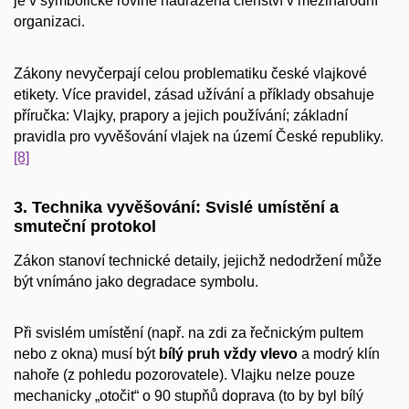
je v symbolické rovině nadřazena členství v mezinárodní
organizaci.
Zákony nevyčerpají celou problematiku české vlajkové
etikety. Více pravidel, zásad užívání a příklady obsahuje
příručka: Vlajky, prapory a jejich používání; základní
pravidla pro vyvěšování vlajek na území České republiky.
[8]
3. Technika vyvěšování: Svislé umístění a
smuteční protokol
Zákon stanoví technické detaily, jejichž nedodržení může
být vnímáno jako degradace symbolu.
Při svislém umístění (např. na zdi za řečnickým pultem
nebo z okna) musí být
bílý pruh vždy vlevo
a modrý klín
nahoře (z pohledu pozorovatele). Vlajku nelze pouze
mechanicky „otočit“ o 90 stupňů doprava (to by byl bílý