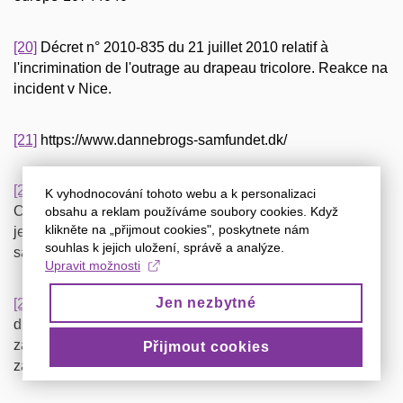
[20]
Décret n° 2010-835 du 21 juillet 2010 relatif à
l'incrimination de l'outrage au drapeau tricolore. Reakce na
incident v Nice.
[21]
https://www.dannebrogs-samfundet.dk/
[22]
Justitsministeriet (Dánské ministerstvo spravedlnosti):
K vyhodnocování tohoto webu a k personalizaci
Cirkulære om flagning (Flagreglementet). Dánsko nemá
obsahu a reklam používáme soubory cookies. Když
klikněte na „přijmout cookies", poskytnete nám
jeden kodex, ale sérii královských výnosů a oběžníků
souhlas k jejich uložení, správě a analýze.
sahajících až do 18. století.
Upravit možnosti
Jen nezbytné
[23]
Rozsudek Nejvyššího soudu Dánska (Højesteret) ze
dne 22. června 2023. Soud zrušil sto let starou praxi
zákazu cizích vlajek s odkazem na to, že nemá oporu v
Přijmout cookies
zákoně, pouze v nařízení.