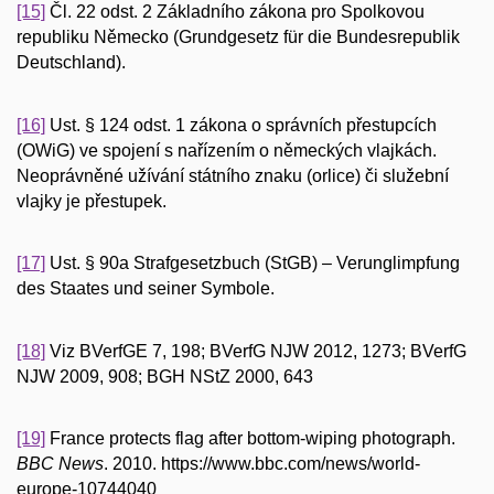
[15]
Čl. 22 odst. 2 Základního zákona pro Spolkovou
republiku Německo (Grundgesetz für die Bundesrepublik
Deutschland).
[16]
Ust. § 124 odst. 1 zákona o správních přestupcích
(OWiG) ve spojení s nařízením o německých vlajkách.
Neoprávněné užívání státního znaku (orlice) či služební
vlajky je přestupek.
[17]
Ust. § 90a Strafgesetzbuch (StGB) – Verunglimpfung
des Staates und seiner Symbole.
[18]
Viz BVerfGE 7, 198; BVerfG NJW 2012, 1273; BVerfG
NJW 2009, 908; BGH NStZ 2000, 643
[19]
France protects flag after bottom-wiping photograph.
BBC News
. 2010. https://www.bbc.com/news/world-
europe-10744040