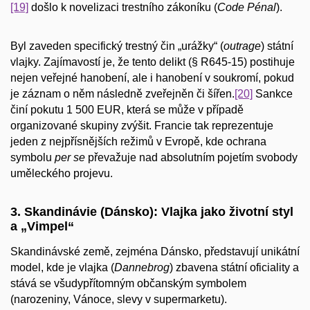
[19]
došlo k novelizaci trestního zákoníku (
Code Pénal
).
Byl zaveden specifický trestný čin „urážky“ (
outrage
) státní
vlajky. Zajímavostí je, že tento delikt (§ R645-15) postihuje
nejen veřejné hanobení, ale i hanobení v soukromí, pokud
je záznam o něm následně zveřejněn či šířen.
[20]
Sankce
činí pokutu 1 500 EUR, která se může v případě
organizované skupiny zvýšit. Francie tak reprezentuje
jeden z nejpřísnějších režimů v Evropě, kde ochrana
symbolu
per se
převažuje nad absolutním pojetím svobody
uměleckého projevu.
3. Skandinávie (Dánsko): Vlajka jako životní styl
a „Vimpel“
Skandinávské země, zejména Dánsko, představují unikátní
model, kde je vlajka (
Dannebrog
) zbavena státní oficiality a
stává se všudypřítomným občanským symbolem
(narozeniny, Vánoce, slevy v supermarketu).