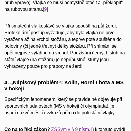
pruh vpravo). Vlajka se musí pomyslně otočit a „překlopit“
na rubovou stranu.
[9]
Při smuteční vlajkoslávě se vlajka spouští na půl žerdi.
Protokolární postup vyžaduje, aby byla vlajka nejprve
vytažena až na vrchol stožáru, a teprve poté spuštěna do
poloviny (či jedné třetiny) délky stožáru. Při snímání se
opět nejprve vytáhne na vrchol. Používání černých stuh na
státní vlajce (na stožáru) je nepřípustné; stuhy jsou
vyhrazeny pouze pro prapory na žerdi.
4. „Nápisový problém“: Kolín, Horní Lhota a MS
v hokeji
Specifickým fenoménem, který se pravidelně objevuje při
sportovních událostech (MS v hokeji či olympiáda), je
psaní názvů měst či vzkazů přímo do polí státní vlajky.
Co na to říká zákon?
ZSSym v § 9 písm. j)
k tomuto uvádí