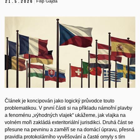
Filip Gajda
21.
5.
2026
Článek je koncipován jako logický průvodce touto
problematikou. V první části si na příkladu námořní plavby
a fenoménu „výhodných vlajek“ ukážeme, jak vlajka na
volném moři zakládá exteritoriální jurisdikci. Druhá část se
přesune na pevninu a zaměří se na domácí úpravu, přesná
pravidla protokolárního vyvěšování a časté omyly s tím