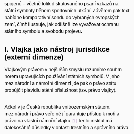
spojené – včetně tolik diskutovaného psaní vzkazů na
státní symboly během sportovních utkání. Závěrem pak text
nabídne komparativní sondu do vybraných evropských
zemí, čímž ilustruje, jak odlišně lze vyvažovat ochranu
státního symbolu a svobodu projevu.
I. Vlajka jako nástroj jurisdikce
(externí dimenze)
Vlajkovým právem v nejširším smyslu rozumíme souhrn
norem upravujících používání státních symbolů. V jeho
mezinárodní a námořní dimenzi jde pak o právo státu
propůjčit plavidlu státní příslušnost (tzv. právo vlajky).
Ačkoliv je Česká republika vnitrozemským státem,
mezinárodní právo veřejné jí garantuje přístup k moři a
právo na vlastní námořní vlajku.
[1]
Tento institut má
dalekosáhlé důsledky v oblasti trestního a správního práva.