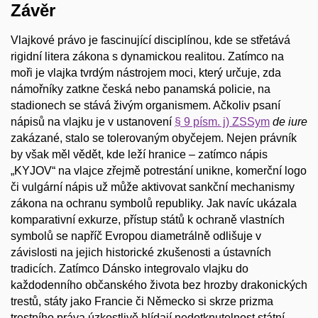
Závěr
Vlajkové právo je fascinující disciplínou, kde se střetává
rigidní litera zákona s dynamickou realitou. Zatímco na
moři je vlajka tvrdým nástrojem moci, který určuje, zda
námořníky zatkne česká nebo panamská policie, na
stadionech se stává živým organismem. Ačkoliv psaní
nápisů na vlajku je v ustanovení
§ 9 písm. j) ZSSym
de iure
zakázané, stalo se tolerovaným obyčejem. Nejen právník
by však měl vědět, kde leží hranice – zatímco nápis
„KYJOV“ na vlajce zřejmě potrestání unikne, komerční logo
či vulgární nápis už může aktivovat sankční mechanismy
zákona na ochranu symbolů republiky. Jak navíc ukázala
komparativní exkurze, přístup států k ochraně vlastních
symbolů se napříč Evropou diametrálně odlišuje v
závislosti na jejich historické zkušenosti a ústavních
tradicích. Zatímco Dánsko integrovalo vlajku do
každodenního občanského života bez hrozby drakonických
trestů, státy jako Francie či Německo si skrze prizma
trestního práva úzkostlivě hlídají nedotknutelnost státní