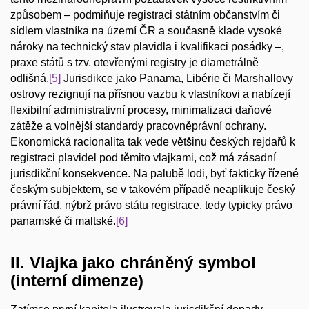
způsobem – podmiňuje registraci státním občanstvím či
sídlem vlastníka na území ČR a současně klade vysoké
nároky na technický stav plavidla i kvalifikaci posádky –,
praxe států s tzv. otevřenými registry je diametrálně
odlišná.
[5]
Jurisdikce jako Panama, Libérie či Marshallovy
ostrovy rezignují na přísnou vazbu k vlastníkovi a nabízejí
flexibilní administrativní procesy, minimalizaci daňové
zátěže a volnější standardy pracovněprávní ochrany.
Ekonomická racionalita tak vede většinu českých rejdařů k
registraci plavidel pod těmito vlajkami, což má zásadní
jurisdikční konsekvence. Na palubě lodi, byť fakticky řízené
českým subjektem, se v takovém případě neaplikuje český
právní řád, nýbrž právo státu registrace, tedy typicky právo
panamské či maltské.
[6]
II. Vlajka jako chráněný symbol
(interní dimenze)