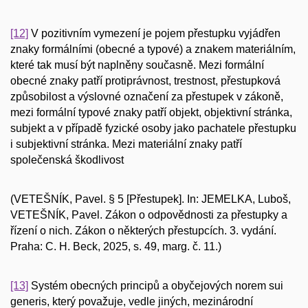
[12]
V pozitivním vymezení je pojem přestupku vyjádřen
znaky formálními (obecné a typové) a znakem materiálním,
které tak musí být naplněny současně. Mezi formální
obecné znaky patří protiprávnost, trestnost, přestupková
způsobilost a výslovné označení za přestupek v zákoně,
mezi formální typové znaky patří objekt, objektivní stránka,
subjekt a v případě fyzické osoby jako pachatele přestupku
i subjektivní stránka. Mezi materiální znaky patří
společenská škodlivost
(VETEŠNÍK, Pavel. § 5 [Přestupek]. In: JEMELKA, Luboš,
VETEŠNÍK, Pavel. Zákon o odpovědnosti za přestupky a
řízení o nich. Zákon o některých přestupcích. 3. vydání.
Praha: C. H. Beck, 2025, s. 49, marg. č. 11.)
[13]
Systém obecných principů a obyčejových norem sui
generis, který považuje, vedle jiných, mezinárodní