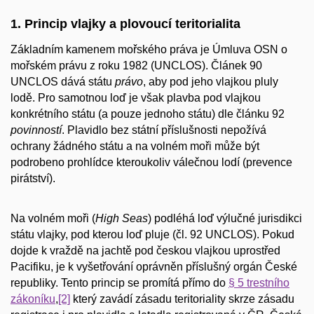
1. Princip vlajky a plovoucí teritorialita
Základním kamenem mořského práva je Úmluva OSN o
mořském právu z roku 1982 (UNCLOS). Článek 90
UNCLOS dává státu
právo
, aby pod jeho vlajkou pluly
lodě. Pro samotnou loď je však plavba pod vlajkou
konkrétního státu (a pouze jednoho státu) dle článku 92
povinností
. Plavidlo bez státní příslušnosti nepožívá
ochrany žádného státu a na volném moři může být
podrobeno prohlídce kteroukoliv válečnou lodí (prevence
pirátství).
Na volném moři (
High Seas
) podléhá loď výlučné jurisdikci
státu vlajky, pod kterou loď pluje (čl. 92 UNCLOS). Pokud
dojde k vraždě na jachtě pod českou vlajkou uprostřed
Pacifiku, je k vyšetřování oprávněn příslušný orgán České
republiky. Tento princip se promítá přímo do
§ 5 trestního
zákoníku
,
[2]
který zavádí zásadu teritoriality skrze zásadu