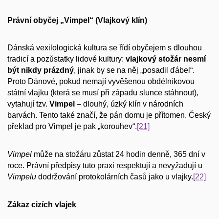
Právní obyčej „Vimpel“ (Vlajkový klín)
Dánská vexilologická kultura se řídí obyčejem s dlouhou
tradicí a pozůstatky lidové kultury:
vlajkový stožár nesmí
být nikdy prázdný
, jinak by se na něj „posadil ďábel“.
Proto Dánové, pokud nemají vyvěšenou obdélníkovou
státní vlajku (která se musí při západu slunce stáhnout),
vytahují tzv.
Vimpel
– dlouhý, úzký klín v národních
barvách. Tento také značí, že pán domu je přítomen. Český
překlad pro Vimpel je pak „korouhev“.
[21]
Vimpel
může na stožáru zůstat 24 hodin denně, 365 dní v
roce. Právní předpisy tuto praxi respektují a nevyžadují u
Vimpelu
dodržování protokolárních časů jako u vlajky.
[22]
Zákaz cizích vlajek