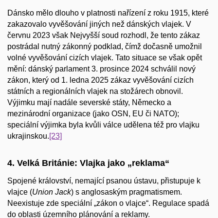
Dánsko mělo dlouho v platnosti nařízení z roku 1915, které
zakazovalo vyvěšování jiných než dánských vlajek. V
červnu 2023 však Nejvyšší soud rozhodl, že tento zákaz
postrádal nutný zákonný podklad, čímž dočasně umožnil
volné vyvěšování cizích vlajek. Tato situace se však opět
mění: dánský parlament 3. prosince 2024 schválil nový
zákon, který od 1. ledna 2025 zákaz vyvěšování cizích
státních a regionálních vlajek na stožárech obnovil.
Výjimku mají nadále severské státy, Německo a
mezinárodní organizace (jako OSN, EU či NATO);
speciální výjimka byla kvůli válce udělena též pro vlajku
ukrajinskou.
[23]
4. Velká Británie: Vlajka jako „reklama“
Spojené království, nemající psanou ústavu, přistupuje k
vlajce (
Union Jack
) s anglosaským pragmatismem.
Neexistuje zde speciální „zákon o vlajce“. Regulace spadá
do oblasti územního plánování a reklamy.