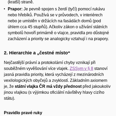
(kratší) straně.
Prapor:
Je pevně spojen s žerdí (tyčí) pomocí rukávu
nebo hřebíků. Používá se v průvodech, v interiérech
nebo je umístěn v držácích na fasádách domů (pod
úhlem cca 45 stupňů). Ačkoliv zákon o užívání státních
symbolů hovoří primárně o vlajce, pravidla pro důstojné
zacházení a priority se analogicky vztahují i na prapory.
2. Hierarchie a „čestné místo“
Nejčastější právní a protokolární chyby vznikají při
souběžném vyvěšování více vlajek.
ZSSym v § 8
stanoví
jasná pravidla priority, která vycházejí z mezinárodních
vexilologických obyčejů a zvyklostí. Základním axiomem
je, že
státní vlajka ČR má vždy přednost
před jakoukoliv
jinou vlajkou (s výjimkou oficiální návštěvy hlavy cizího
státu).
Pravidlo pravé ruky