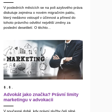
V posledních měsících se na poli azylového práva
diskutuje zejména o novém migračním paktu,
který nedávno vstoupil v účinnost a přinesl do
tohoto právního odvětví největší změny za
poslední desetiletí. O těchto...
6.
6.
Advokát jako značka? Právní limity
marketingu v advokacii
V současné době, kdy právní služby čelí silné