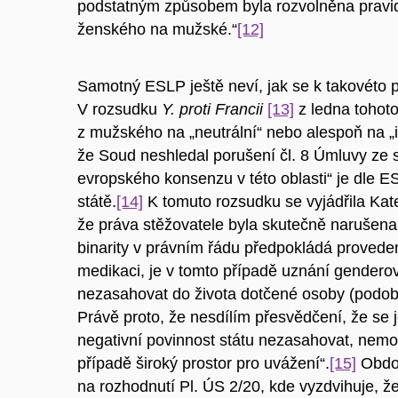
podstatným způsobem byla rozvolněna pravi
ženského na mužské.“
[12]
Samotný ESLP ještě neví, jak se k takovéto p
V rozsudku
Y. proti Francii
[13]
z ledna tohot
z mužského na „neutrální“ nebo alespoň na „i
že Soud neshledal porušení čl. 8 Úmluvy ze 
evropského konsenzu v této oblasti“ je dle
státě.
[14]
K tomuto rozsudku se vyjádřila Kat
že práva stěžovatele byla skutečně narušena:
binarity v právním řádu předpokládá provedení
medikaci, je v tomto případě uznání genderov
nezasahovat do života dotčené osoby (podob
Právě proto, že nesdílím přesvědčení, že se j
negativní povinnost státu nezasahovat, nemo
případě široký prostor pro uvážení“.
[15]
Obdob
na rozhodnutí Pl. ÚS 2/20, kde vyzdvihuje, že