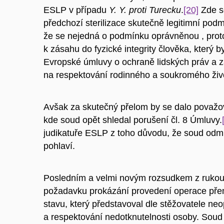
ESLP v případu
Y. Y. proti Turecku
.
[20]
Zde se
předchozí sterilizace skutečně legitimní pod
že se nejedná o podmínku oprávněnou , proto
k zásahu do fyzické integrity člověka, který 
Evropské úmluvy o ochraně lidských práv a z
na respektování rodinného a soukromého živ
Avšak za skutečný přelom by se dalo považo
kde soud opět shledal porušení čl. 8 Úmluvy.
judikatuře ESLP z toho důvodu, že soud odm
pohlaví.
Posledním a velmi novým rozsudkem z ruko
požadavku prokázání provedení operace pře
stavu, který představoval dle stěžovatele n
a respektování nedotknutelnosti osoby. Soud