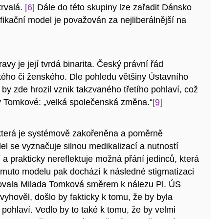
trvalá.
[6]
Dále do této skupiny lze zařadit Dánsko
ifikační model je považován za nejliberálnější na
y je její tvrdá binarita. Český právní řád
kého či ženského. Dle pohledu většiny Ústavního
 by zde hrozil vznik takzvaného třetího pohlaví, což
dy Tomkové: „velká společenská změna.“
[9]
e, která je systémově zakořeněna a poměrně
el se vyznačuje silnou medikalizací a nutností
a prakticky nereflektuje možná přání jedinců, která
omuto modelu pak dochází k následné stigmatizaci
vala Milada Tomková směrem k nálezu Pl. ÚS
yhověl, došlo by fakticky k tomu, že by byla
 pohlaví. Vedlo by to také k tomu, že by velmi