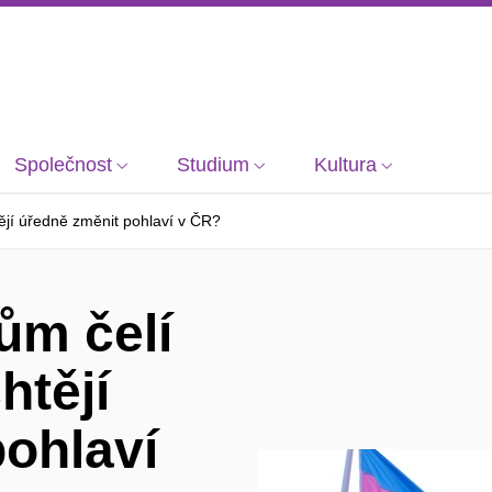
Společnost
Studium
Kultura
ějí úředně změnit pohlaví v ČR?
ům čelí
htějí
ohlaví