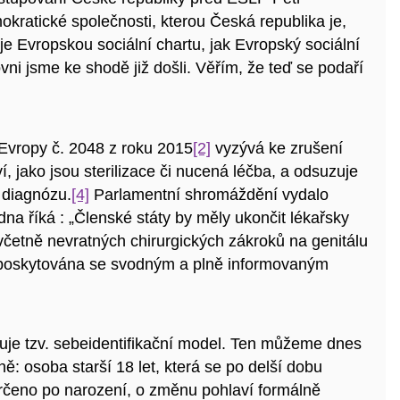
kratické společnosti, kterou Česká republika je,
je Evropskou sociální chartu, jak Evropský sociální
vni jsme ke shodě již došli. Věřím, že teď se podaří
vropy č. 2048 z roku 2015
[2]
vyzývá ke zrušení
 jako jsou sterilizace či nucená léčba, a odsuzuje
 diagnózu.
[4]
Parlamentní shromáždění vydalo
dna říká : „Členské státy by měly ukončit lékařsky
 včetně nevratných chirurgických zákroků na genitálu
ní poskytována se svodným a plně informovaným
je tzv. sebeidentifikační model. Ten můžeme dnes
ě: osoba starší 18 let, která se po delší dobu
 určeno po narození, o změnu pohlaví formálně