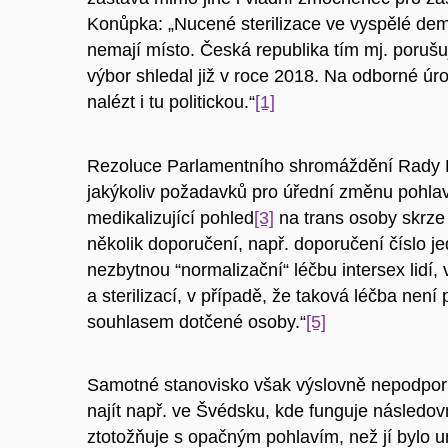
Konůpka: „Nucené sterilizace ve vyspělé demo
nemají místo. Česká republika tím mj. porušu
výbor shledal již v roce 2018. Na odborné úro
nalézt i tu politickou.“
[1]
Rezoluce Parlamentního shromáždění Rady E
jakýkoliv požadavků pro úřední změnu pohlaví,
medikalizující pohled
[3]
na trans osoby skrze
několik doporučení, např. doporučení číslo je
nezbytnou “normalizační“ léčbu intersex lidí,
a sterilizací, v případě, že taková léčba ne
souhlasem dotčené osoby.“
[5]
Samotné stanovisko však výslovně nepodporu
najít např. ve Švédsku, kde funguje následovn
ztotožňuje s opačným pohlavím, než jí bylo