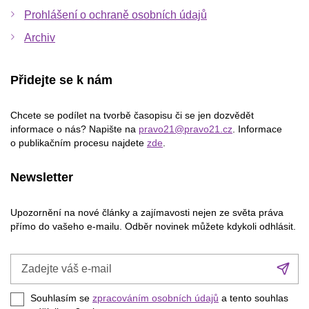
Prohlášení o ochraně osobních údajů
Archiv
Přidejte se k nám
Chcete se podílet na tvorbě časopisu či se jen dozvědět
informace o nás? Napište na
pravo21@pravo21.cz
. Informace
o publikačním procesu najdete
zde
.
Newsletter
Upozornění na nové články a zajímavosti nejen ze světa práva
přímo do vašeho e-mailu. Odběr novinek můžete kdykoli odhlásit.
Zadejte
Při
váš
se
e-
Souhlasím se
zpracováním osobních údajů
a tento souhlas
mail