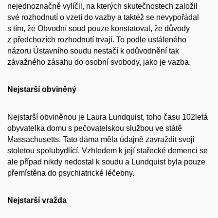
nejednoznačně vylíčil, na kterých skutečnostech založil
své rozhodnutí o vzetí do vazby a taktéž se nevypořádal
s tím, že Obvodní soud pouze konstatoval, že důvody
z předchozích rozhodnutí trvají. To podle ustáleného
názoru Ústavního soudu nestačí k odůvodnění tak
závažného zásahu do osobní svobody, jako je vazba.
Nejstarší obviněný
Nejstarší obviněnou je Laura Lundquist, toho času 102letá
obyvatelka domu s pečovatelskou službou ve státě
Massachusetts. Tato dáma měla údajně zavraždit svoji
stoletou spolubydlící. Vzhledem k její stařecké demenci se
ale případ nikdy nedostal k soudu a Lundquist byla pouze
přemístěna do psychiatrické léčebny.
Nejstarší vražda