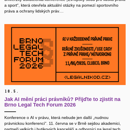
a sport“, která otevřela aktuální otázky na pomezí sportovního
práva a ochrany lidských práv....
18.
5.
Jak AI mění práci právníků? Přijďte to zjistit na
Brno Legal Tech Forum 2026
Konference o AI v právu, která nebude jen další „nudnou
právnickou konferencí“. 11. června se v Brně sejdou akademici,
partneři velkých i butikových kanceláří a odborníci na legal tech,