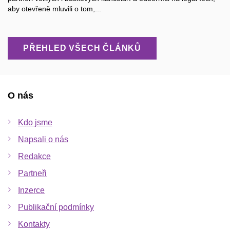
aby otevřeně mluvili o tom,...
PŘEHLED VŠECH ČLÁNKŮ
O nás
Kdo jsme
Napsali o nás
Redakce
Partneři
Inzerce
Publikační podmínky
Kontakty