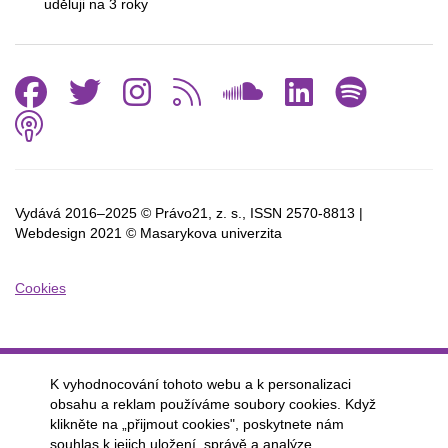
uděluji na 3
roky
Facebook
Twitter
Instagram
RSS
SoundCl
Linked
Spo
Podcast
Vydává 2016–2025 © Právo21, z. s., ISSN
2570-8813 |
Webdesign 2021 © Masarykova univerzita
Cookies
K vyhodnocování tohoto webu a k personalizaci
obsahu a reklam používáme soubory cookies. Když
klikněte na „přijmout cookies", poskytnete nám
souhlas k jejich uložení, správě a analýze.