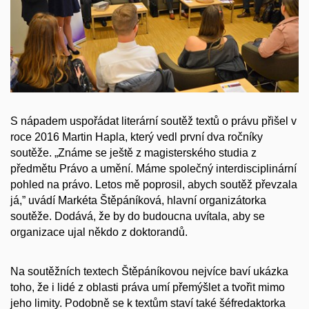
S nápadem uspořádat literární soutěž textů o právu přišel v
roce 2016 Martin Hapla, který vedl první dva ročníky
soutěže. „Známe se ještě z magisterského studia z
předmětu Právo a umění. Máme společný interdisciplinární
pohled na právo. Letos mě poprosil, abych soutěž převzala
já,” uvádí Markéta Štěpáníková, hlavní organizátorka
soutěže. Dodává, že by do budoucna uvítala, aby se
organizace ujal někdo z doktorandů.
Na soutěžních textech Štěpáníkovou nejvíce baví ukázka
toho, že i lidé z oblasti práva umí přemýšlet a tvořit mimo
jeho limity. Podobně se k textům staví také šéfredaktorka