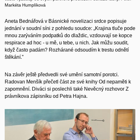
Markéta Humplíková
Aneta Bednářová v Básnické novelizaci srdce popisuje
jednání v soudní síni z pohledu soudce: „Krajina tluče pode
mnou zarýváním podpatků do dlaždic, vzdouvají se kopce
respirace ad hoc - u mě, u tebe, u nich. Jak můžu soudit,
když často padám? Rozhárané odsoudím k trestu odnětí
štěkání.”
Na závěr ještě předvedli své umění samotní porotci.
Radovan Menšík přečetl část ze své knihy Od nepaměti k
zapomnění. Diváci si poslechli také Nevěcný rozhovor Z
právníkova zápisníku od Petra Hajna.