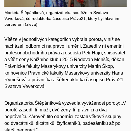
Markéta Štěpáníková, organizátorka soutěže, a Svatava
Veverková, šéfredaktorka časopisu Právo21, který byl hlavním
partnerem (zleva).
Vítěze v jednotlivých kategoriích vybrala porota, v níž se
nacházeli odborníci na právo i umění. Zasedl v ní emeritni
profesor obchodního práva a esejista Petr Hajn, spisovatel
a vítěz ceny Knižního klubu 2015 Radovan Menšík, děkan
Právnické fakulty Masarykovy univerzity Martin Škop,
knihovnice Právnické fakulty Masarykovy univerzity Hana
Rymešová a právnička a šéfredaktorka časopisu Právo21
Svatava Veverková.
Organizátorka Štěpáníková vyzvedla vyváženost poroty: „V
porotě zasedli tři muži, dvě ženy, tři právníci a dva
neprávníci. Zároveň tito odborníci zastali věkové skupiny
od dvacátníků, třicátníků, čtyřicátníků, padesátníků až po
starší generaci.”