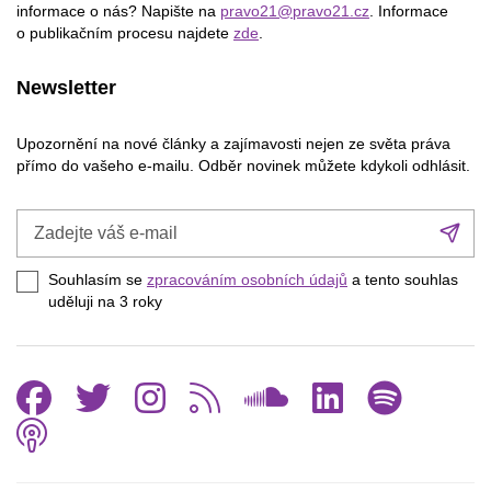
informace o nás? Napište na
pravo21@pravo21.cz
. Informace
o publikačním procesu najdete
zde
.
Newsletter
Upozornění na nové články a zajímavosti nejen ze světa práva
přímo do vašeho e-mailu. Odběr novinek můžete kdykoli odhlásit.
Zadejte
Při
váš
se
e-
Souhlasím se
zpracováním osobních údajů
a tento souhlas
mail
uděluji na 3
roky
Facebook
Twitter
Instagram
RSS
SoundCl
Linked
Spo
Podcast