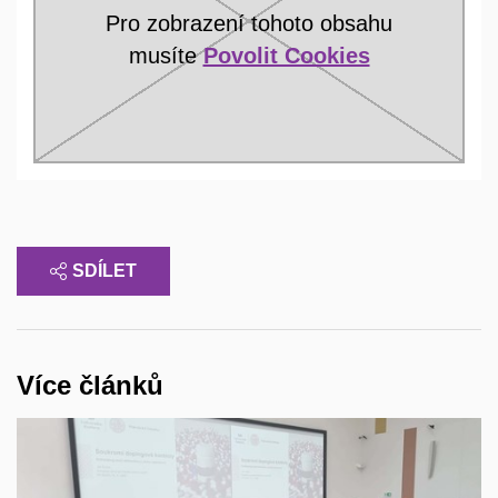
Pro zobrazení tohoto obsahu
musíte
Povolit Cookies
SDÍLET
Více článků