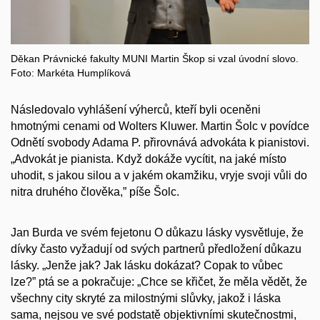
Děkan Právnické fakulty MUNI Martin Škop si vzal úvodní slovo.
Foto: Markéta Humplíková
Následovalo vyhlášení výherců, kteří byli oceněni
hmotnými cenami od Wolters Kluwer. Martin Šolc v povídce
Odnětí svobody Adama P. přirovnává advokáta k pianistovi.
„Advokát je pianista. Když dokáže vycítit, na jaké místo
uhodit, s jakou silou a v jakém okamžiku, vryje svoji vůli do
nitra druhého člověka,” píše Šolc.
Jan Burda ve svém fejetonu O důkazu lásky vysvětluje, že
dívky často vyžadují od svých partnerů předložení důkazu
lásky. „Jenže jak? Jak lásku dokázat? Copak to vůbec
lze?” ptá se a pokračuje: „Chce se křičet, že měla vědět, že
všechny city skryté za milostnými slůvky, jakož i láska
sama, nejsou ve své podstatě objektivními skutečnostmi,