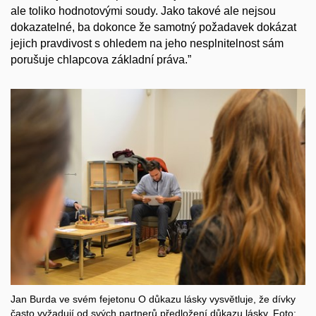
ale toliko hodnotovými soudy. Jako takové ale nejsou
dokazatelné, ba dokonce že samotný požadavek dokázat
jejich pravdivost s ohledem na jeho nesplnitelnost sám
porušuje chlapcova základní práva.”
Jan Burda ve svém fejetonu O důkazu lásky vysvětluje, že dívky
často vyžadují od svých partnerů předložení důkazu lásky. Foto: