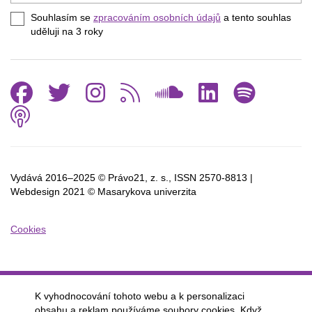
e-
Souhlasím se
zpracováním osobních údajů
a tento souhlas
mail
uděluji na 3
roky
Facebook
Twitter
Instagram
RSS
SoundCl
Linked
Spo
Podcast
Vydává 2016–2025 © Právo21, z. s., ISSN
2570-8813 |
Webdesign 2021 © Masarykova univerzita
Cookies
K vyhodnocování tohoto webu a k personalizaci
obsahu a reklam používáme soubory cookies. Když