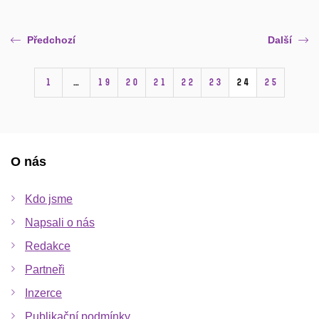
Předchozí
Další
1
…
19
20
21
22
23
24
25
O nás
Kdo jsme
Napsali o nás
Redakce
Partneři
Inzerce
Publikační podmínky