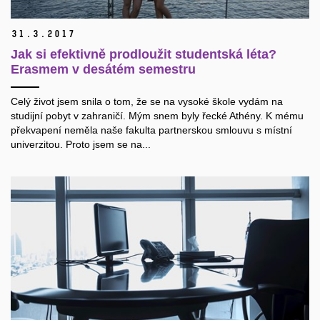
31.
3.
2017
Jak si efektivně prodloužit studentská léta?
Erasmem v desátém semestru
Celý život jsem snila o tom, že se na vysoké škole vydám na
studijní pobyt v zahraničí. Mým snem byly řecké Athény. K mému
překvapení neměla naše fakulta partnerskou smlouvu s místní
univerzitou. Proto jsem se na...