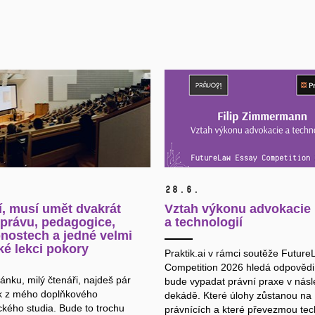
28.
6.
, musí umět dvakrát
Vztah výkonu advokacie
 právu, pedagogice,
a technologií
nostech a jedné velmi
ké lekci pokory
Praktik.ai v rámci soutěže Futur
Competition 2026 hledá odpovědi 
ánku, milý čtenáři, najdeš pár
bude vypadat právní praxe v násl
 z mého doplňkového
dekádě. Které úlohy zůstanou na
kého studia. Bude to trochu
právnících a které převezmou tec