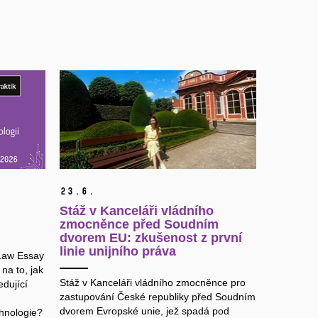
23.
6.
Stáž v Kanceláři vládního
zmocněnce před Soudním
dvorem EU: zkušenost z první
linie unijního práva
eLaw Essay
na to, jak
Stáž v Kanceláři vládního zmocněnce pro
edující
zastupování České republiky před Soudním
dvorem Evropské unie, jež spadá pod
hnologie?