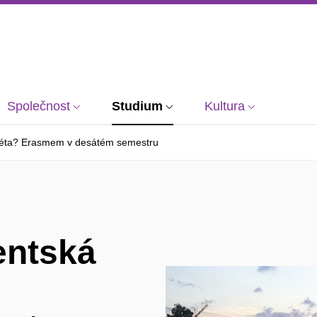
Společnost
Studium
Kultura
á léta? Erasmem v desátém semestru
entská