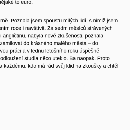
nějaké to euro.
ně. Poznala jsem spoustu milých lidí, s nimiž jsem
tošním roce i navštívit. Za sedm měsíců strávených
 angličtinu, nabyla nové zkušenosti, poznala
e zamilovat do krásného malého města – do
ou práci a v lednu letošního roku úspěšně
prodloužení studia něco uteklo. Ba naopak. Proto
 každému, kdo má rád svůj klid na zkoušky a chtěl