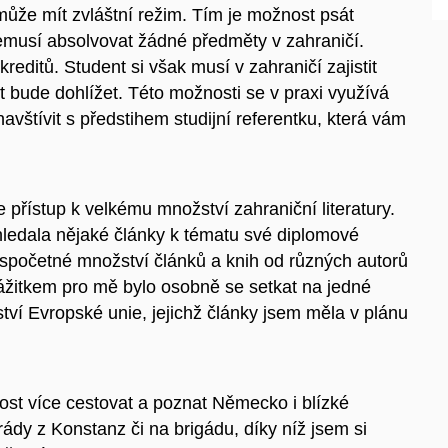
 může mít zvláštní režim. Tím je možnost psát
nemusí absolvovat žádné předměty v zahraničí.
reditů. Student si však musí v zahraničí zajistit
t bude dohlížet. Této možnosti se v praxi využívá
avštívit s předstihem studijní referentku, která vám
přístup k velkému množství zahraniční literatury.
hledala nějaké články k tématu své diplomové
spočetné množství článků a knih od různých autorů
ážitkem pro mě bylo osobně se setkat na jedné
ví Evropské unie, jejichž články jsem měla v plánu
ost více cestovat a poznat Německo i blízké
dy z Konstanz či na brigádu, díky níž jsem si