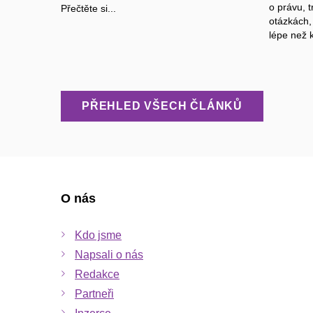
o právu, t
Přečtěte si...
otázkách, 
lépe než k
PŘEHLED VŠECH ČLÁNKŮ
O nás
Kdo jsme
Napsali o nás
Redakce
Partneři