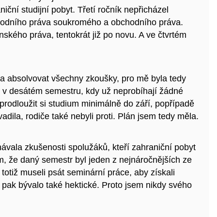
iční studijní pobyt. Třetí ročník nepřicházel
rodního práva soukromého a obchodního práva.
kého práva, tentokrát již po novu. A ve čtvrtém
a absolvovat všechny zkoušky, pro mě byla tedy
v desátém semestru, kdy už neprobíhají žádné
rodloužit si studium minimálně do září, popřípadě
dila, rodiče také nebyli proti. Plán jsem tedy měla.
hávala zkušenosti spolužáků, kteří zahraniční pobyt
om, že daný semestr byl jeden z nejnáročnějších ze
totiž museli psát seminární práce, aby získali
 pak bývalo také hektické. Proto jsem nikdy svého