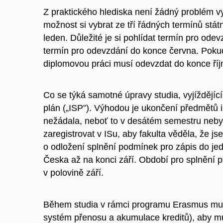
Z praktického hlediska není žádný problém vy
možnost si vybrat ze tří řádných termínů stát
leden. Důležité je si pohlídat termín pro ode
termín pro odevzdání do konce června. Poku
diplomovou práci musí odevzdat do konce říj
Co se týká samotné úpravy studia, vyjíždějící s
plán („ISP”). Výhodou je ukončení předmětů 
nežádala, neboť to v desátém semestru nebyl
zaregistrovat v ISu, aby fakulta věděla, že js
o odložení splnění podmínek pro zápis do je
Česka až na konci září. Období pro splnění p
v polovině září.
Během studia v rámci programu Erasmus mus
systém přenosu a akumulace kreditů
), aby m