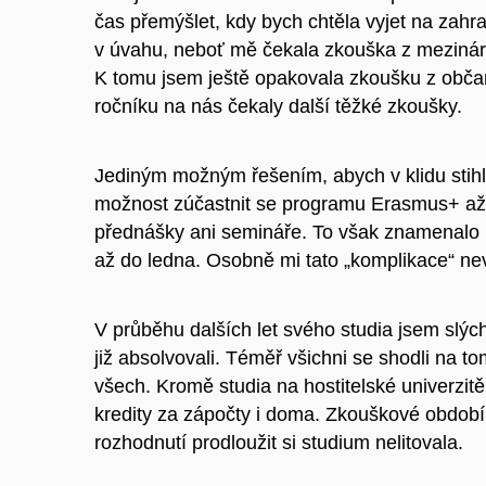
čas přemýšlet, kdy bych chtěla vyjet na zahran
v úvahu, neboť mě čekala zkouška z meziná
K tomu jsem ještě opakovala zkoušku z občans
ročníku na nás čekaly další těžké zkoušky.
Jediným možným řešením, abych v klidu stihl
možnost zúčastnit se programu Erasmus+ až 
přednášky ani semináře. To však znamenalo p
až do ledna. Osobně mi tato „komplikace“ neva
V průběhu dalších let svého studia jsem slýc
již absolvovali. Téměř všichni se shodli na t
všech. Kromě studia na hostitelské univerzitě 
kredity za zápočty i doma. Zkouškové období
rozhodnutí prodloužit si studium nelitovala.