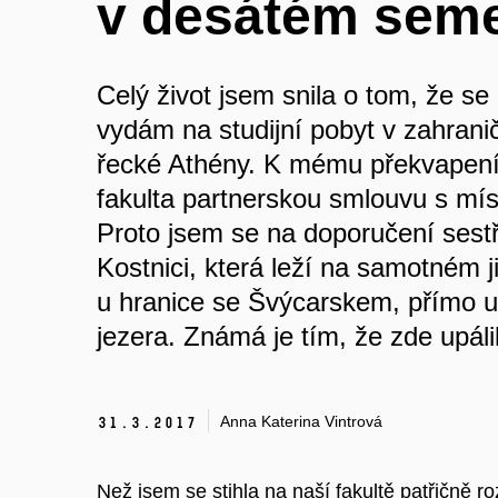
v desátém seme
Celý život jsem snila o tom, že se
vydám na studijní pobyt v zahran
řecké Athény. K mému překvapen
fakulta partnerskou smlouvu s míst
Proto jsem se na doporučení sestř
Kostnici, která leží na samotném
u hranice se Švýcarskem, přímo
jezera. Známá je tím, že zde upáli
Anna Katerina Vintrová
31.
3.
2017
Než jsem se stihla na naší fakultě patřičně r