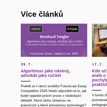
Více článků
26.
7.
17.
7.
Algoritmus jako nástroj,
Kdo učí
advokát jako ručitel
aneb o
pochyb
praktic
Praktik.ai v rámci soutěže FutureLaw Essay
Competition 2026 hledá odpovědi na to, jak
V tomto čl
bude vypadat právní praxe v následující
poznámek
dekádě. Které úlohy zůstanou na
pedagogic
právnících a které převezmou technologie?