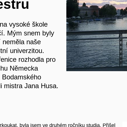
stru
 na vysoké škole
ičí. Mým snem byly
í neměla naše
ní univerzitou.
enice rozhodla pro
 jihu Německa
 u Bodamského
li mistra Jana Husa.
ozkoukat, byla jsem ve druhém ročníku studia. Přišel