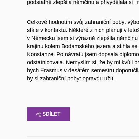
podstatně zlepšila němčinu a přivydělala si i 
Celkově hodnotím svůj zahraniční pobyt výbor
stále v kontaktu. Některé z nich plánuji v le
v Německu jsem si výrazně zlepšila němčinu i
krajinu kolem Bodamského jezera a stihla s
Konstanze. Po návratu jsem dopsala diplomov
odstátnicovala. Nemyslím si, že by mi kvůli 
bych Erasmus v desátém semestru doporučila
by si zahraniční pobyt opravdu užít.
SDÍLET