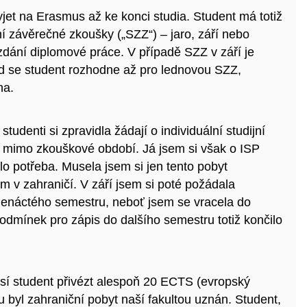
jet na Erasmus až ke konci studia. Student má totiž
ní závěrečné zkoušky („SZZ“) – jaro, září nebo
vzdání diplomové práce. V případě SZZ v září je
d se student rozhodne až pro lednovou SZZ,
na.
tudenti si zpravidla žádají o individuální studijní
i mimo zkouškové období. Já jsem si však o ISP
o potřeba. Musela jsem si jen tento pobyt
em v zahraničí. V září jsem si poté požádala
denáctého semestru, neboť jsem se vracela do
odmínek pro zápis do dalšího semestru totiž končilo
í student přivézt alespoň 20 ECTS (
evropský
u byl zahraniční pobyt naší fakultou uznán. Student,