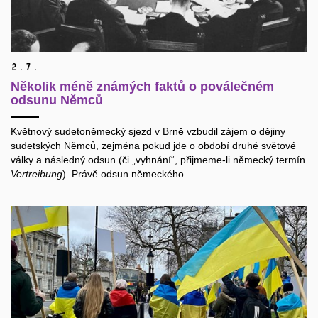
2.
7.
Několik méně známých faktů o poválečném
odsunu Němců
Květnový sudetoněmecký sjezd v Brně vzbudil zájem o dějiny
sudetských Němců, zejména pokud jde o období druhé světové
války a následný odsun (či „vyhnání“, přijmeme-li německý termín
Vertreibung
). Právě odsun německého...