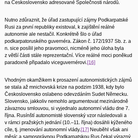
na Československo adresované Společnosti národů.
Nutno zdůraznit, že úřad zastupující zájmy Podkarpatské
Rusi za první republiky existoval, k zajištění reálné
autonomie ale nestačil. Konkrétně šlo o úřad
podkarpatoruského guvernéra. Zákon č. 172/1937 Sb. z. a
n. sice posílil jeho pravomoci, nicméně jeho úloha byla
z větší části stále reprezentační. Více reálné moci poněkud
paradoxně připadalo viceguvernérovi.
[16]
Vhodným okamžikem k prosazení autonomistických zájmů
se stala až mnichovská krize na podzim 1938, kdy bylo
Československo oslabeno odevzdáním Sudet Německu.
Slovensko, jakkoliv nemohlo argumentovat mezinárodně
závaznou smlouvou, si vyjednalo autonomní vládu dne 7.
října. Rusínští autonomisté slovenský vzor následovali a
v rámci pražských jednání (10.–11. října) dosáhli kýženého
cíle, tj. jmenování autonomní vlády.
[17]
Neuběhl však ani
měsíc a samosprávnou Podkarpatskou Rus čekal výrazný