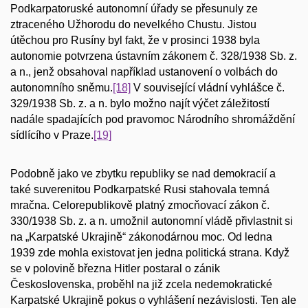
Podkarpatoruské autonomní úřady se přesunuly ze
ztraceného Užhorodu do nevelkého Chustu. Jistou
útěchou pro Rusíny byl fakt, že v prosinci 1938 byla
autonomie potvrzena ústavním zákonem č. 328/1938 Sb. z.
a n., jenž obsahoval například ustanovení o volbách do
autonomního sněmu.
[18]
V související vládní vyhlášce č.
329/1938 Sb. z. a n. bylo možno najít výčet záležitostí
nadále spadajících pod pravomoc Národního shromáždění
sídlícího v Praze.
[19]
Podobně jako ve zbytku republiky se nad demokracií a
také suverenitou Podkarpatské Rusi stahovala temná
mračna. Celorepublikově platný zmocňovací zákon č.
330/1938 Sb. z. a n. umožnil autonomní vládě přivlastnit si
na „Karpatské Ukrajině“ zákonodárnou moc. Od ledna
1939 zde mohla existovat jen jedna politická strana. Když
se v polovině března Hitler postaral o zánik
Československa, proběhl na již zcela nedemokratické
Karpatské Ukrajině pokus o vyhlášení nezávislosti. Ten ale