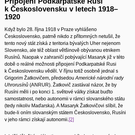
Připojení Podkarpatské Rusi
k Československu v letech 1918–
1920
Když bylo 28. října 1918 v Praze vyhlášeno
Československo, patrně nikdo z přítomných netušil, že
tento nový stát získá z teritoria bývalých Uher nejenom
Slovensko, ale též oblast většinově obývanou etnikem
Rusínů. Naopak v zahraničí pobývající Masaryk již v této
době o reálné možnosti připojení Podkarpatské Rusi
k Československu věděl. V říjnu totiž osobně jednal s
Grigorim Žatkovičem, předsedou
Americké národní rady
Uhrorusínů
(ANRUR). Žatkovič zastával názor, že by
Rusíni měli i po konci 1. světové války získat buďto
samostatnost, nebo autonomii v rámci slovanského státu
(tedy nikoliv Maďarska). A Masaryk Žatkovičovi slíbil, že
bude-li oním slovanským státem Československo, Rusíni
v jeho rámci získají autonomii.
[2]