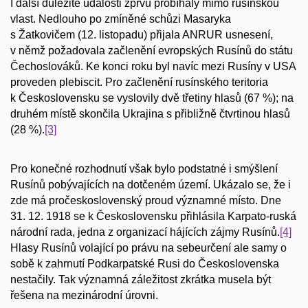
I další důležité události zprvu probíhaly mimo rusínskou
vlast. Nedlouho po zmíněné schůzi Masaryka
s Žatkovičem (12. listopadu) přijala ANRUR usnesení,
v němž požadovala začlenění evropských Rusínů do státu
Čechoslováků. Ke konci roku byl navíc mezi Rusíny v USA
proveden plebiscit. Pro začlenění rusínského teritoria
k Československu se vyslovily dvě třetiny hlasů (67 %); na
druhém místě skončila Ukrajina s přibližně čtvrtinou hlasů
(28 %).
[3]
Pro konečné rozhodnutí však bylo podstatné i smýšlení
Rusínů pobývajících na dotčeném území. Ukázalo se, že i
zde má pročeskoslovenský proud významné místo. Dne
31. 12. 1918 se k Československu přihlásila Karpato-ruská
národní rada, jedna z organizací hájících zájmy Rusínů.
[4]
Hlasy Rusínů volající po právu na sebeurčení ale samy o
sobě k zahrnutí Podkarpatské Rusi do Československa
nestačily. Tak významná záležitost zkrátka musela být
řešena na mezinárodní úrovni.