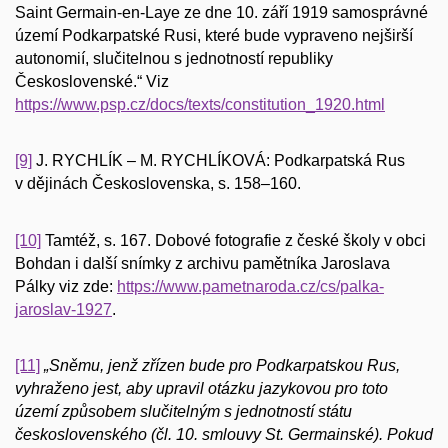
Saint Germain-en-Laye ze dne 10. září 1919 samosprávné
území Podkarpatské Rusi, které bude vypraveno nejširší
autonomií, slučitelnou s jednotností republiky
Československé.“ Viz
https://www.psp.cz/docs/texts/constitution_1920.html
[9]
J. RYCHLÍK – M. RYCHLÍKOVÁ: Podkarpatská Rus
v dějinách Československa, s. 158–160.
[10]
Tamtéž, s. 167. Dobové fotografie z české školy v obci
Bohdan i další snímky z archivu pamětníka Jaroslava
Pálky viz zde:
https://www.pametnaroda.cz/cs/palka-
jaroslav-1927
.
[11]
„Sněmu, jenž zřízen bude pro Podkarpatskou Rus,
vyhraženo jest, aby upravil otázku jazykovou pro toto
území způsobem slučitelným s jednotností státu
československého (čl. 10. smlouvy St. Germainské). Pokud