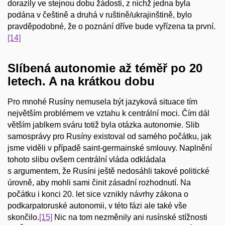
dorazily ve stejnou dobu žádosti, z nichž jedna byla
podána v češtině a druhá v ruštině/ukrajinštině, bylo
pravděpodobné, že o poznání dříve bude vyřízena ta první.
[14]
Slíbená autonomie až téměř po 20
letech. A na krátkou dobu
Pro mnohé Rusíny nemusela být jazyková situace tím
největším problémem ve vztahu k centrální moci. Čím dál
větším jablkem sváru totiž byla otázka autonomie. Slib
samosprávy pro Rusíny existoval od samého počátku, jak
jsme viděli v případě saint-germainské smlouvy. Naplnění
tohoto slibu ovšem centrální vláda odkládala
s argumentem, že Rusíni ještě nedosáhli takové politické
úrovně, aby mohli sami činit zásadní rozhodnutí. Na
počátku i konci 20. let sice vznikly návrhy zákona o
podkarpatoruské autonomii, v této fázi ale také vše
skončilo.
[15]
Nic na tom nezměnily ani rusínské stížnosti