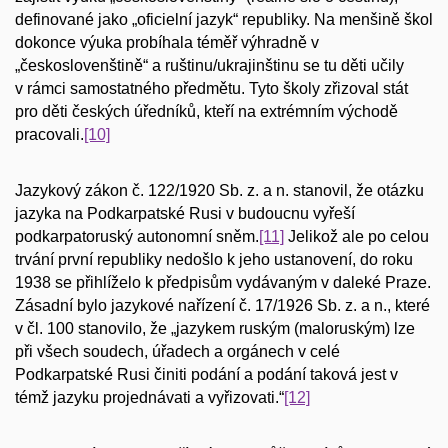
definované jako „oficielní jazyk“ republiky. Na menšině škol
dokonce výuka probíhala téměř výhradně v
„českoslovenštině“ a ruštinu/ukrajinštinu se tu děti učily
v rámci samostatného předmětu. Tyto školy zřizoval stát
pro děti českých úředníků, kteří na extrémním východě
pracovali.
[10]
Jazykový zákon č. 122/1920 Sb. z. a n. stanovil, že otázku
jazyka na Podkarpatské Rusi v budoucnu vyřeší
podkarpatoruský autonomní sněm.
[11]
Jelikož ale po celou
trvání první republiky nedošlo k jeho ustanovení, do roku
1938 se přihlíželo k předpisům vydávaným v daleké Praze.
Zásadní bylo jazykové nařízení č. 17/1926 Sb. z. a n., které
v čl. 100 stanovilo, že „jazykem ruským (maloruským) lze
při všech soudech, úřadech a orgánech v celé
Podkarpatské Rusi činiti podání a podání taková jest v
témž jazyku projednávati a vyřizovati.“
[12]