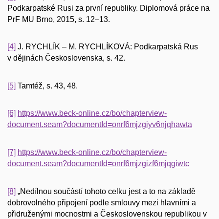
Podkarpatské Rusi za první republiky. Diplomová práce na
PrF MU Brno, 2015, s. 12–13.
[4]
J. RYCHLÍK – M. RYCHLÍKOVÁ: Podkarpatská Rus
v dějinách Československa, s. 42.
[5]
Tamtéž, s. 43, 48.
[6]
https://www.beck-online.cz/bo/chapterview-
document.seam?documentId=onrf6mjzgiyv6njqhawta
[7]
https://www.beck-online.cz/bo/chapterview-
document.seam?documentId=onrf6mjzgizf6mjqgiwtc
[8]
„Nedílnou součástí tohoto celku jest a to na základě
dobrovolného připojení podle smlouvy mezi hlavními a
přidruženými mocnostmi a Československou republikou v