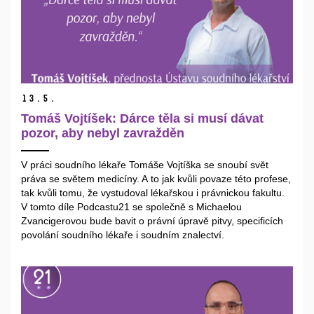
13.
5.
Tomáš Vojtíšek: Dárce těla si musí dávat
pozor, aby nebyl zavražděn
V práci soudního lékaře Tomáše Vojtíška se snoubí svět
práva se světem medicíny. A to jak kvůli povaze této profese,
tak kvůli tomu, že vystudoval lékařskou i právnickou fakultu.
V tomto díle Podcastu21 se společně s Michaelou
Zvancigerovou bude bavit o právní úpravě pitvy, specificích
povolání soudního lékaře i soudním znalectví.