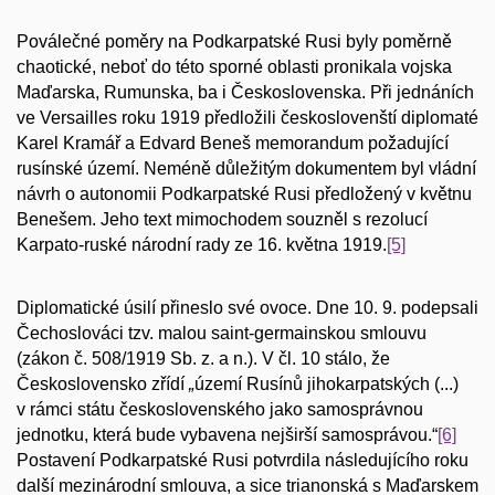
Poválečné poměry na Podkarpatské Rusi byly poměrně
chaotické, neboť do této sporné oblasti pronikala vojska
Maďarska, Rumunska, ba i Československa. Při jednáních
ve Versailles roku 1919 předložili českoslovenští diplomaté
Karel Kramář a Edvard Beneš memorandum požadující
rusínské území. Neméně důležitým dokumentem byl vládní
návrh o autonomii Podkarpatské Rusi předložený v květnu
Benešem. Jeho text mimochodem souzněl s rezolucí
Karpato-ruské národní rady ze 16. května 1919.
[5]
Diplomatické úsilí přineslo své ovoce. Dne 10. 9. podepsali
Čechoslováci tzv. malou saint-germainskou smlouvu
(zákon č. 508/1919 Sb. z. a n.). V čl. 10 stálo, že
Československo zřídí
„
území Rusínů jihokarpatských (...)
v rámci státu československého jako samosprávnou
jednotku, která bude vybavena nejširší samosprávou.“
[6]
Postavení Podkarpatské Rusi potvrdila následujícího roku
další mezinárodní smlouva, a sice trianonská s Maďarskem