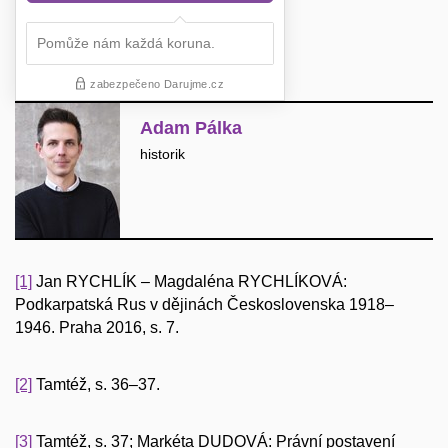
Adam Pálka
historik
[1]
Jan RYCHLÍK – Magdaléna RYCHLÍKOVÁ:
Podkarpatská Rus v dějinách Československa 1918–
1946. Praha 2016, s. 7.
[2]
Tamtéž, s. 36–37.
[3]
Tamtéž, s. 37; Markéta DUDOVÁ: Právní postavení