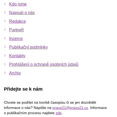
Kdo jsme
Napsali o nás
Redakce
Partneři
Inzerce
Publikační podmínky
Kontakty
Prohlášení o ochraně osobních údajů
Archiv
Přidejte se k nám
Chcete se podílet na tvorbě časopisu či se jen dozvědět
informace o nás? Napište na
pravo21@pravo21.cz
. Informace
o publikačním procesu najdete
zde
.