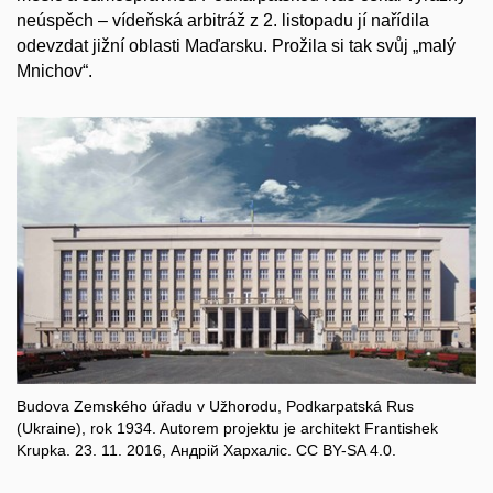
neúspěch – vídeňská arbitráž z 2. listopadu jí nařídila
odevzdat jižní oblasti Maďarsku. Prožila si tak svůj „malý
Mnichov“.
Budova Zemského úřadu v Užhorodu, Podkarpatská Rus
(Ukraine), rok 1934. Autorem projektu je architekt Frantishek
Krupka. 23. 11. 2016, Андрій Хархаліс. CC BY-SA 4.0.