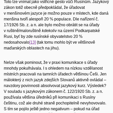
Toto lze vnímat jako vstřícné gesto vůči Rusínům. Jazykový
zákon totiž obecně předpokládal, že úřadovat
v menšinovém jazyce je možno pouze v místech, kde daná
menšina tvoří alespoň 20 % populace. Dle nařízení č.
17/1926 Sb. z. a n. ale bylo možno obrátit se na úřady
v ruštině/maloruštině
kdekoliv
na území Podkarpatské
Rusi, byť by zde rusínské obyvatelstvo 20 %
nedosahovalo
[13]
(tak tomu mohlo být ve většinově
maďarských oblastech na jihu).
Nelze však pominout, že v praxi komunikace s úřady
mnohdy pokulhávala. I s ohledem na nízkou vzdělanost
místních pracovali na tamních úřadech většinou Češi. Jen
málokterý z nich jazyk zdejších Slovanů aktivně ovládal –
navzdory povinnosti absolvovat jazykový kurz. Výsledek?
V souladu s jazykovým zákonem č. 122/1920 Sb. z. a n.
používala většina úředníků při komunikaci s Rusíny
češtinu, což ale druhé straně pochopitelně nevyhovovalo.
S tím se pojilo ještě jedno negativum – pokud na úřad