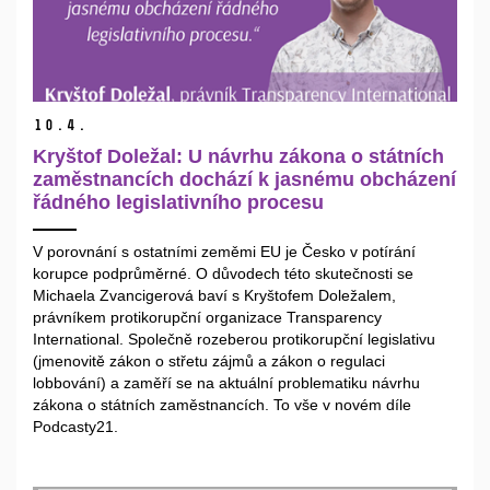
10.
4.
Kryštof Doležal: U návrhu zákona o státních
zaměstnancích dochází k jasnému obcházení
řádného legislativního procesu
V porovnání s ostatními zeměmi EU je Česko v potírání
korupce podprůměrné. O důvodech této skutečnosti se
Michaela Zvancigerová baví s Kryštofem Doležalem,
právníkem protikorupční organizace Transparency
International. Společně rozeberou protikorupční legislativu
(jmenovitě zákon o střetu zájmů a zákon o regulaci
lobbování) a zaměří se na aktuální problematiku návrhu
zákona o státních zaměstnancích. To vše v novém díle
Podcasty21.