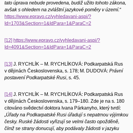
tato úprava nebude provedena, budiž užito tohoto zákona,
avšak s ohledem na zvláštní jazykové poměry v území.“
https://www.epravo.cz/vyhledavani-aspi/?
Id=1703&Section=1&IdPara=1&ParaC=2
[12]
https://www.epravo.cz/vyhledavani-aspi/?
Id=4091&Section=1&IdPara=1&ParaC=2
[13]
J. RYCHLÍK – M. RYCHLÍKOVÁ: Podkarpatská Rus
v dějinách Československa, s. 178; M. DUDOVÁ:
Právní
postavení Podkarpatské Rusi
, s. 45.
[14]
J. RYCHLÍK – M. RYCHLÍKOVÁ: Podkarpatská Rus
v dějinách Československa, s. 179–180. Zde je na s. 180
citováno svědectví doktora Ivana Párkanyho, který tvrdí:
„Úřady na Podkarpatské Rusi úřadují s nepatrnou výjimkou
česky. Ruské žádosti vyřizují se velmi často opožděně,
čímž se strany donucují, aby podávaly žádosti v jazyku