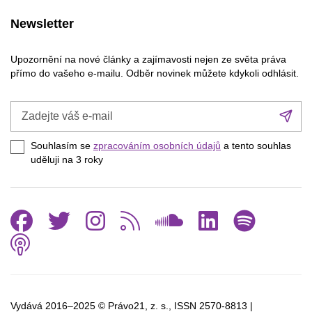
Newsletter
Upozornění na nové články a zajímavosti nejen ze světa práva
přímo do vašeho e-mailu. Odběr novinek můžete kdykoli odhlásit.
Zadejte
Při
váš
se
e-
Souhlasím se
zpracováním osobních údajů
a tento souhlas
mail
uděluji na 3
roky
Facebook
Twitter
Instagram
RSS
SoundCl
Linked
Spo
Podcast
Vydává 2016–2025 © Právo21, z. s., ISSN
2570-8813 |