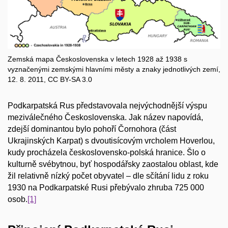
Zemská mapa Československa v letech 1928 až 1938 s
vyznačenými zemskými hlavními městy a znaky jednotlivých zemí,
12. 8. 2011, CC BY-SA 3.0
Podkarpatská Rus představovala nejvýchodnější výspu
meziválečného Československa. Jak název napovídá,
zdejší dominantou bylo pohoří Čornohora (část
Ukrajinských Karpat) s dvoutisícovým vrcholem Hoverlou,
kudy procházela československo-polská hranice. Šlo o
kulturně svébytnou, byť hospodářsky zaostalou oblast, kde
žil relativně nízký počet obyvatel – dle sčítání lidu z roku
1930 na Podkarpatské Rusi přebývalo zhruba 725 000
osob.
[1]