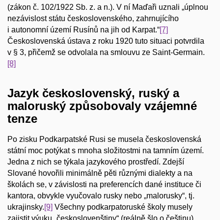
(zákon č. 102/1922 Sb. z. a n.). V ní Maďaři uznali „úplnou
nezávislost státu československého, zahrnujícího
i autonomní území Rusínů na jih od Karpat.“
[7]
Československá ústava z roku 1920 tuto situaci potvrdila
v § 3, přičemž se odvolala na smlouvu ze Saint-Germain.
[8]
Jazyk československý, ruský a
maloruský způsobovaly vzájemné
tenze
Po zisku Podkarpatské Rusi se musela československá
státní moc potýkat s mnoha složitostmi na tamním území.
Jedna z nich se týkala jazykového prostředí. Zdejší
Slované hovořili minimálně pěti různými dialekty a na
školách se, v závislosti na preferencích dané instituce či
kantora, obvykle vyučovalo rusky nebo „malorusky“, tj.
ukrajinsky.
[9]
Všechny podkarpatoruské školy musely
zajistit výuku „českoslovenštiny“ (reálně šlo o češtinu),