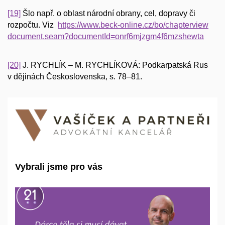
[19]
Šlo např. o oblast národní obrany, cel, dopravy či
rozpočtu. Viz
https://www.beck-online.cz/bo/chapterview
document.seam?documentId=onrf6mjzgm4f6mzshewta
[20]
J. RYCHLÍK – M. RYCHLÍKOVÁ: Podkarpatská Rus
v dějinách Československa, s. 78–81.
Vybrali jsme pro vás