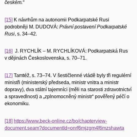
českém.“
[15]
K návrhům na autonomii Podkarpatské Rusi
podrobněji M. DUDOVÁ:
Právní postavení Podkarpatské
Rusi
, s. 34–42.
[16]
J. RYCHLÍK – M. RYCHLÍKOVÁ: Podkarpatská Rus
v dějinách Československa, s. 70–71.
[17]
Tamtéž, s. 73–74. V šestičlenné vládě byly tři regulérní
ministři (ministerský předseda, ministr vnitra a ministr
dopravy), dva státní tajemníci (měli na starosti zdravotnictví
a spravedlnost) a „zplnomocněný ministr“ pověřený péčí o
ekonomiku.
[18]
https://www.beck-online.cz/bo/chapterview-
document.seam?documentId=onrf6mjzgm4f6mzshawta