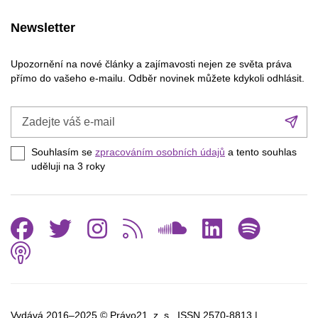
Newsletter
Upozornění na nové články a zajímavosti nejen ze světa práva
přímo do vašeho e-mailu. Odběr novinek můžete kdykoli odhlásit.
Zadejte
Při
váš
se
e-
Souhlasím se
zpracováním osobních údajů
a tento souhlas
mail
uděluji na 3
roky
Facebook
Twitter
Instagram
RSS
SoundCl
Linked
Spo
Podcast
Vydává 2016–2025 © Právo21, z. s., ISSN
2570-8813 |