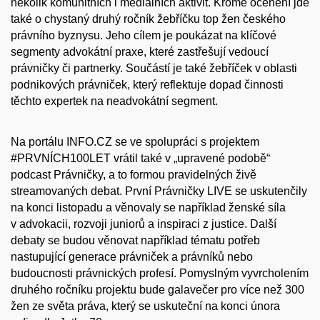
několik komunitních i mediálních aktivit. Kromě ocenění jde
také o chystaný druhý ročník žebříčku top žen českého
právního byznysu. Jeho cílem je poukázat na klíčové
segmenty advokátní praxe, které zastřešují vedoucí
právničky či partnerky. Součástí je také žebříček v oblasti
podnikových právniček, který reflektuje dopad činnosti
těchto expertek na neadvokátní segment.
Na portálu INFO.CZ se ve spolupráci s projektem
#PRVNÍCH100LET vrátil také v „upravené podobě“
podcast Právničky, a to formou pravidelných živě
streamovaných debat. První Právničky LIVE se uskutenčily
na konci listopadu a věnovaly se například ženské síla
v advokacii, rozvoji juniorů a inspiraci z justice. Další
debaty se budou věnovat například tématu potřeb
nastupující generace právniček a právníků nebo
budoucnosti právnických profesí. Pomyslným vyvrcholením
druhého ročníku projektu bude galavečer pro více než 300
žen ze světa práva, který se uskuteční na konci února