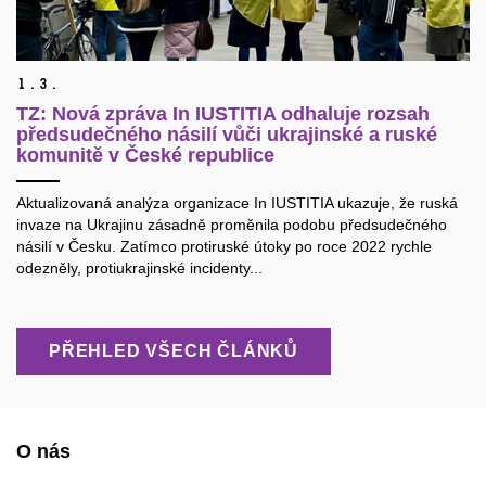
1.
3.
TZ: Nová zpráva In IUSTITIA odhaluje rozsah
předsudečného násilí vůči ukrajinské a ruské
komunitě v České republice
Aktualizovaná analýza organizace In IUSTITIA ukazuje, že ruská
invaze na Ukrajinu zásadně proměnila podobu předsudečného
násilí v Česku. Zatímco protiruské útoky po roce 2022 rychle
odezněly, protiukrajinské incidenty...
PŘEHLED VŠECH ČLÁNKŮ
O nás