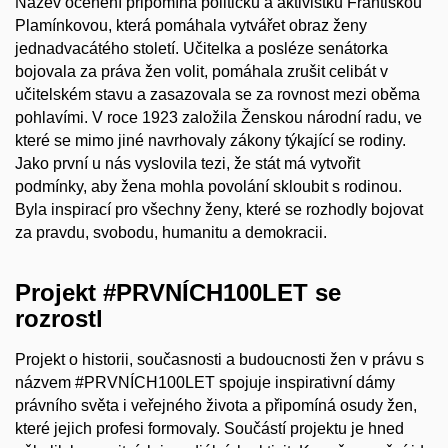
Název ocenění připomíná političku a aktivistku Františkou
Plamínkovou, která pomáhala vytvářet obraz ženy
jednadvacátého století. Učitelka a posléze senátorka
bojovala za práva žen volit, pomáhala zrušit celibát v
učitelském stavu a zasazovala se za rovnost mezi oběma
pohlavími. V roce 1923 založila Ženskou národní radu, ve
které se mimo jiné navrhovaly zákony týkající se rodiny.
Jako první u nás vyslovila tezi, že stát má vytvořit
podmínky, aby žena mohla povolání skloubit s rodinou.
Byla inspirací pro všechny ženy, které se rozhodly bojovat
za pravdu, svobodu, humanitu a demokracii.
Projekt #PRVNÍCH100LET se
rozrostl
Projekt o historii, současnosti a budoucnosti žen v právu s
názvem #PRVNÍCH100LET spojuje inspirativní dámy
právního světa i veřejného života a připomíná osudy žen,
které jejich profesi formovaly. Součástí projektu je hned