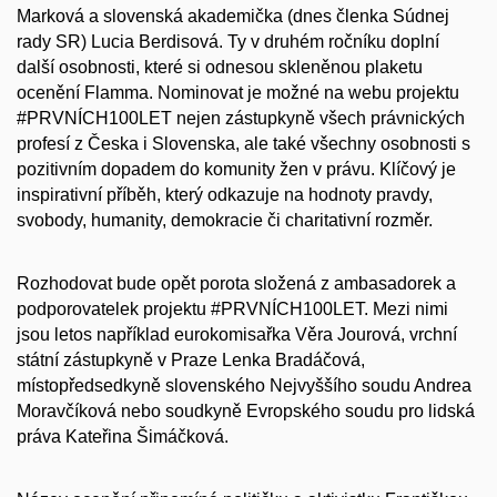
Marková a slovenská akademička (dnes členka Súdnej
rady SR) Lucia Berdisová. Ty v druhém ročníku doplní
další osobnosti, které si odnesou skleněnou plaketu
ocenění Flamma. Nominovat je možné na webu projektu
#PRVNÍCH100LET nejen zástupkyně všech právnických
profesí z Česka i Slovenska, ale také všechny osobnosti s
pozitivním dopadem do komunity žen v právu. Klíčový je
inspirativní příběh, který odkazuje na hodnoty pravdy,
svobody, humanity, demokracie či charitativní rozměr.
Rozhodovat bude opět porota složená z ambasadorek a
podporovatelek projektu #PRVNÍCH100LET. Mezi nimi
jsou letos například eurokomisařka Věra Jourová, vrchní
státní zástupkyně v Praze Lenka Bradáčová,
místopředsedkyně slovenského Nejvyššího soudu Andrea
Moravčíková nebo soudkyně Evropského soudu pro lidská
práva Kateřina Šimáčková.