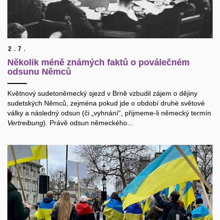
2.
7.
Několik méně známých faktů o poválečném
odsunu Němců
Květnový sudetoněmecký sjezd v Brně vzbudil zájem o dějiny
sudetských Němců, zejména pokud jde o období druhé světové
války a následný odsun (či „vyhnání“, přijmeme-li německý termín
Vertreibung
). Právě odsun německého...