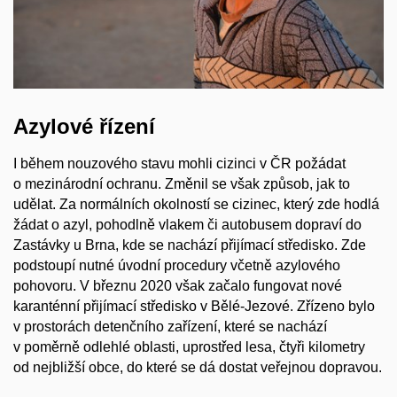
Azylové řízení
I během nouzového stavu mohli cizinci v ČR požádat
o mezinárodní ochranu. Změnil se však způsob, jak to
udělat. Za normálních okolností se cizinec, který zde hodlá
žádat o azyl, pohodlně vlakem či autobusem dopraví do
Zastávky u Brna, kde se nachází přijímací středisko. Zde
podstoupí nutné úvodní procedury včetně azylového
pohovoru. V březnu 2020 však začalo fungovat nové
karanténní přijímací středisko v Bělé-Jezové. Zřízeno bylo
v prostorách detenčního zařízení, které se nachází
v poměrně odlehlé oblasti, uprostřed lesa, čtyři kilometry
od nejbližší obce, do které se dá dostat veřejnou dopravou.