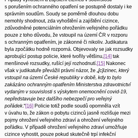
s porušením ochranného opatření se postupně dostaly i ke
správním soudům. Soudy se poměrně dlouhou dobu
nemohly shodnout, zda vyhoštění a zajištění cizince,
zdůvodněné potenciálním ohrožením veřejného pořádku
pouze z toho důvodu, že vstoupil na území ČR v rozporu
s ochranným opatřením, je zákonné či nikoliv. Judikatura
byla zpočátku hodně rozporná. Objevovaly se jak rozsudky
aprobující postup policie, které tvořily většinu,
[14]
tak
menšinové rozsudky, rušící její rozhodnutí.
[15]
Nakonec
však v judikatuře převážil právní názor, že „
[c]izinec, který
vstoupil na území České republiky v době, kdy to bylo
zakázáno ochranným opatřením Ministerstva zdravotnictví
vydaným v souvislosti s výskytem onemocnění covid-19,
nepředstavuje bez dalšího nebezpečí pro veřejný
pořádek
.“
[16]
Policie totiž podle soudů opomněla vzít
v úvahu to, že zákon o pobytu cizinců jasně rozlišuje mezi
pojmy ohrožení veřejného zdraví a ohrožení veřejného
pořádku. V případě ohrožení veřejného zdraví umožňuje
cizince vyhostit, pouze pokud skutečně trpí infekční