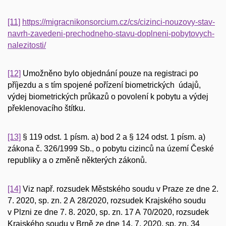
[11]
https://migracnikonsorcium.cz/cs/cizinci-nouzovy-stav-
navrh-zavedeni-prechodneho-stavu-doplneni-pobytovych-
nalezitosti/
[12]
Umožněno bylo objednání pouze na registraci po
příjezdu a s tím spojené pořízení biometrických údajů,
výdej biometrických průkazů o povolení k pobytu a výdej
překlenovacího štítku.
[13]
§ 119 odst. 1 písm. a) bod 2 a § 124 odst. 1 písm. a)
zákona č. 326/1999 Sb., o pobytu cizinců na území České
republiky a o změně některých zákonů.
[14]
Viz např. rozsudek Městského soudu v Praze ze dne 2.
7. 2020, sp. zn. 2 A 28/2020, rozsudek Krajského soudu
v Plzni ze dne 7. 8. 2020, sp. zn. 17 A 70/2020, rozsudek
Krajského soudu v Brně ze dne 14. 7. 2020, sp. zn. 34