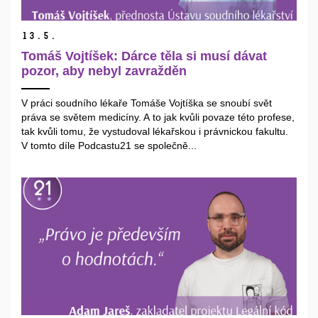
13.
5.
Tomáš Vojtíšek: Dárce těla si musí dávat
pozor, aby nebyl zavražděn
V práci soudního lékaře Tomáše Vojtíška se snoubí svět
práva se světem medicíny. A to jak kvůli povaze této profese,
tak kvůli tomu, že vystudoval lékařskou i právnickou fakultu.
V tomto díle Podcastu21 se společně...