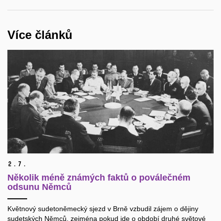
Více článků
2.
7.
Několik méně známých faktů o poválečném
odsunu Němců
Květnový sudetoněmecký sjezd v Brně vzbudil zájem o dějiny
sudetských Němců, zejména pokud jde o období druhé světové