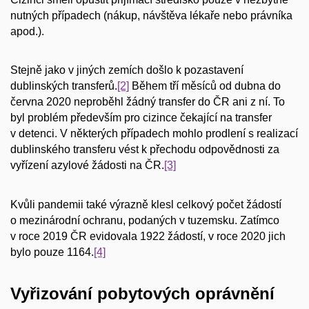
nutných případech (nákup, návštěva lékaře nebo právníka
apod.).
Stejně jako v jiných zemích došlo k pozastavení
dublinských transferů.
[2]
Během tří měsíců od dubna do
června 2020 neproběhl žádný transfer do ČR ani z ní. To
byl problém především pro cizince čekající na transfer
v detenci. V některých případech mohlo prodlení s realizací
dublinského transferu vést k přechodu odpovědnosti za
vyřízení azylové žádosti na ČR.
[3]
Kvůli pandemii také výrazně klesl celkový počet žádostí
o mezinárodní ochranu, podaných v tuzemsku. Zatímco
v roce 2019 ČR evidovala 1922 žádostí, v roce 2020 jich
bylo pouze 1164.
[4]
Vyřizování pobytových oprávnění