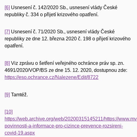
[6]
Usnesení č. 142/2020 Sb., usnesení vlády České
republiky č. 334 o přijetí krizového opatření.
[7]
Usnesení č. 71/2020 Sb., usnesení vlády České
republiky ze dne 12. března 2020 č. 198 o přijetí krizového
opatření.
[8]
Viz zprávu o šetření veřejného ochránce práv sp. zn.
4691/2020/VOP/BS ze dne 15. 12. 2020, dostupnou zde:
https://eso.ochrance.cz/Nalezene/Edit/8722
[9]
Tamtéž.
[10]
https://web.archive.org/web/20200315145211/https://www.mvc
povinnosti-a-informace-pro-cizince-prevence-rozsireni-
covid-19.aspx