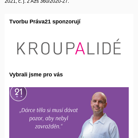
2021, č. j. 2 Azs 360/2020-27.
Tvorbu Práva21 sponzorují
Vybrali jsme pro vás