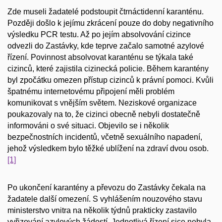
Zde museli žadatelé podstoupit čtrnáctidenní karanténu.
Později došlo k jejímu zkrácení pouze do doby negativního
výsledku PCR testu. Až po jejím absolvování cizince
odvezli do Zastávky, kde teprve začalo samotné azylové
řízení. Povinnost absolvovat karanténu se týkala také
cizinců, které zajistila cizinecká policie. Během karantény
byl zpočátku omezen přístup cizinců k právní pomoci. Kvůli
špatnému internetovému připojení měli problém
komunikovat s vnějším světem. Neziskové organizace
poukazovaly na to, že cizinci obecně nebyli dostatečně
informováni o své situaci. Objevilo se i několik
bezpečnostních incidentů, včetně sexuálního napadení,
jehož výsledkem bylo těžké ublížení na zdraví dvou osob.
[1]
Po ukončení karantény a převozu do Zastávky čekala na
žadatele další omezení. S vyhlášením nouzového stavu
ministerstvo vnitra na několik týdnů prakticky zastavilo
vyřizování azylových žádostí. Jednotlivá řízení sice nebyla