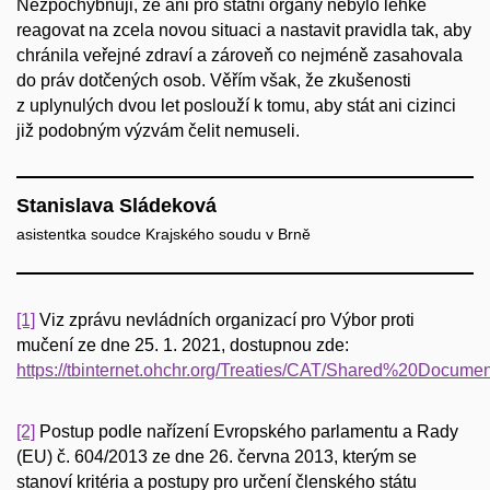
Nezpochybňuji, že ani pro státní orgány nebylo lehké
reagovat na zcela novou situaci a nastavit pravidla tak, aby
chránila veřejné zdraví a zároveň co nejméně zasahovala
do práv dotčených osob. Věřím však, že zkušenosti
z uplynulých dvou let poslouží k tomu, aby stát ani cizinci
již podobným výzvám čelit nemuseli.
Stanislava Sládeková
asistentka soudce Krajského soudu v Brně
[1]
Viz zprávu nevládních organizací pro Výbor proti
mučení ze dne 25. 1. 2021, dostupnou zde:
https://tbinternet.ohchr.org/Treaties/CAT/Shared%20Doc
[2]
Postup podle nařízení Evropského parlamentu a Rady
(EU) č. 604/2013 ze dne 26. června 2013, kterým se
stanoví kritéria a postupy pro určení členského státu