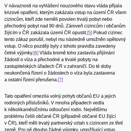
V návaznosti na vyhlášení nouzového stavu vláda přijala
krizové opatření, kterým zakázala vstup na území ČR všem
cizincům, kteří zde neměli povolen trvalý pobyt nebo
přechodný pobyt nad 90 dnů. Zároveň cizincům i občanům
žijícím v ČR zakázala území ČR opustit.
[5]
Pokud cizinec
tento zákaz porušil, nebyl mu následně umožněn opětovný
vstup. O něco později byly z tohoto pravidla zavedeny
četné výjimky.
[6]
Vláda kromě toho zastavila přijímání
žádostí o víza a přechodné a trvalé pobyty na
zastupitelských úřadech ČR v zahraničí. Do té doby
neukončená řízení o žádostech o víza byla zastavena
a ostatní řízení přerušena.
[7]
Tato opatření omezila volný pohyb občanů EU a jejich
rodinných příslušníků. V mnoha případech vedla
k několikaměsíčnímu odloučení rodin. Největšímu
problému čelili občané ČR (případně občané EU žijící
v ČR), kteří měli trvalý partnerský vztah s cizincem ze třetí
země. Pro ně dlouho žádné výjimky, umožňující vstup,