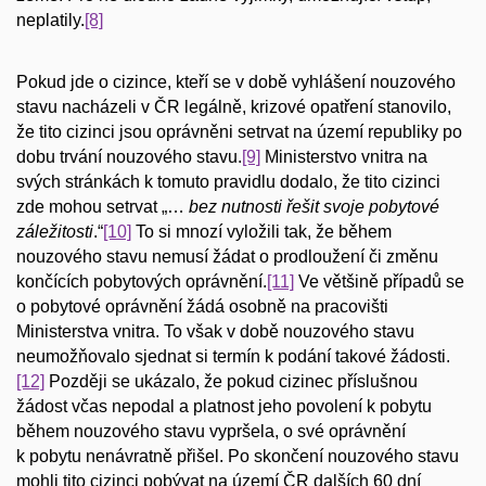
neplatily.
[8]
Pokud jde o cizince, kteří se v době vyhlášení nouzového
stavu nacházeli v ČR legálně, krizové opatření stanovilo,
že tito cizinci jsou oprávněni setrvat na území republiky po
dobu trvání nouzového stavu.
[9]
Ministerstvo vnitra na
svých stránkách k tomuto pravidlu dodalo, že tito cizinci
zde mohou setrvat „…
bez nutnosti řešit svoje pobytové
záležitosti
.“
[10]
To si mnozí vyložili tak, že během
nouzového stavu nemusí žádat o prodloužení či změnu
končících pobytových oprávnění.
[11]
Ve většině případů se
o pobytové oprávnění žádá osobně na pracovišti
Ministerstva vnitra. To však v době nouzového stavu
neumožňovalo sjednat si termín k podání takové žádosti.
[12]
Později se ukázalo, že pokud cizinec příslušnou
žádost včas nepodal a platnost jeho povolení k pobytu
během nouzového stavu vypršela, o své oprávnění
k pobytu nenávratně přišel. Po skončení nouzového stavu
mohli tito cizinci pobývat na území ČR dalších 60 dní