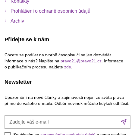
Kontakty
Prohlášení o ochraně osobních údajů
Archiv
Přidejte se k nám
Chcete se podílet na tvorbě časopisu či se jen dozvědět
informace o nás? Napište na
pravo21@pravo21.cz
. Informace
o publikačním procesu najdete
zde
.
Newsletter
Upozornění na nové články a zajímavosti nejen ze světa práva
přímo do vašeho e-mailu. Odběr novinek můžete kdykoli odhlásit.
Zadejte
Při
váš
se
e-
Souhlasím se
zpracováním osobních údajů
a tento souhlas