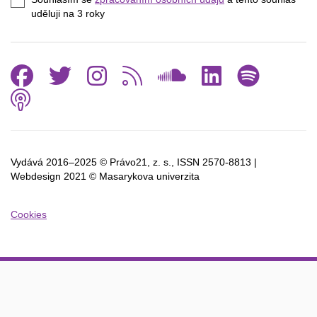
mail
uděluji na 3
roky
Facebook
Twitter
Instagram
RSS
SoundCl
Linked
Spo
Podcast
Vydává 2016–2025 © Právo21, z. s., ISSN
2570-8813 |
Webdesign 2021 © Masarykova univerzita
Cookies