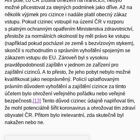
Ani poté, co ČR zrušila omezení na hranicích, nebylo
možné přicestovat za stejných podmínek jako dříve. Až na
několik výjimek pro cizince i nadále platil obecný zákaz
vstupu. Pokud cizinec vstoupil na území ČR v rozporu
s platným ochranným opatřením Ministerstva zdravotnictví,
přestože za normálních okolností by měl právo ke vstupu
(například pokud pocházel ze země s bezvízovým stykem),
skončil s rozhodnutím o správním vyhoštění spojeným se
zákazem vstupu do EU. Zároveň byl s vysokou
pravděpodobností zajištěn v jednom ze zařízení pro
zajištění cizinců. A to přesto, že jeho pobyt nebylo možné
kvalifikovat jako neoprávněný. Policií uplatňovaným
právním důvodem vyhoštění a zajištění cizince za tímto
účelem bylo ohrožení veřejného pořádku nebo veřejné
bezpečnosti.
[13]
Tento důvod cizinec údajně naplňoval tím,
že mohl potenciálně šířit koronavirus a ohrožovat tím zdraví
obyvatel ČR. Přitom bylo irelevantní, zda skutečně byl
nakažen nebo ne.