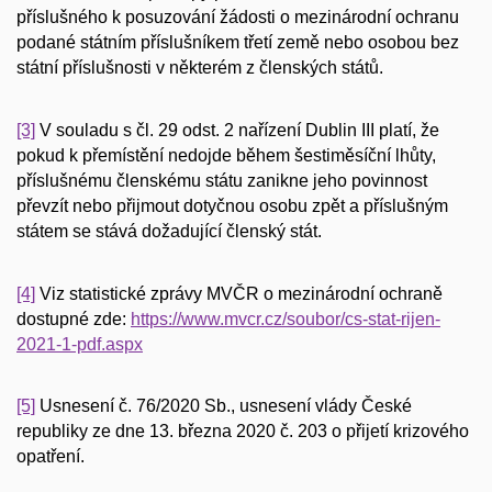
příslušného k posuzování žádosti o mezinárodní ochranu
podané státním příslušníkem třetí země nebo osobou bez
státní příslušnosti v některém z členských států.
[3]
V souladu s čl. 29 odst. 2 nařízení Dublin III platí, že
pokud k přemístění nedojde během šestiměsíční lhůty,
příslušnému členskému státu zanikne jeho povinnost
převzít nebo přijmout dotyčnou osobu zpět a příslušným
státem se stává dožadující členský stát.
[4]
Viz statistické zprávy MVČR o mezinárodní ochraně
dostupné zde:
https://www.mvcr.cz/soubor/cs-stat-rijen-
2021-1-pdf.aspx
[5]
Usnesení č. 76/2020 Sb., usnesení vlády České
republiky ze dne 13. března 2020 č. 203 o přijetí krizového
opatření.