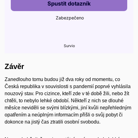
Závěr
Zanedlouho tomu budou již dva roky od momentu, co
Česká republika v souvislosti s pandemií poprvé vyhlásila
nouzový stav. Pro cizince, kteří zde v té době žili, nebo žít
chtěli, to nebylo lehké období. Někteří z nich se dlouhé
měsíce neviděli se svými blízkými, jiní kvůli nepřehledným
opatřením a neúplným informacím přišli o svůj pobyt či
dokonce na jistý čas ztratili osobní svobodu.