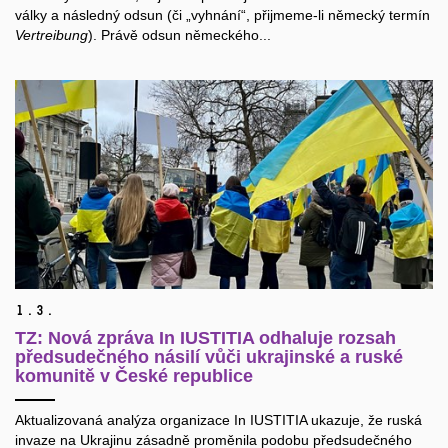
války a následný odsun (či „vyhnání“, přijmeme-li německý termín
Vertreibung
). Právě odsun německého...
1.
3.
TZ: Nová zpráva In IUSTITIA odhaluje rozsah
předsudečného násilí vůči ukrajinské a ruské
komunitě v České republice
Aktualizovaná analýza organizace In IUSTITIA ukazuje, že ruská
invaze na Ukrajinu zásadně proměnila podobu předsudečného