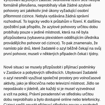
formálně přerušena, neprobíhaly však žádné azylové
pohovory ani jakékoliv jiné úkony vyžadující osobní
přítomnost cizince. Nebyla vydávána žádná správní
rozhodnutí. To logicky vedlo k průtahům v řízení. K dalšímu
zpoždění pak přispělo, že azylové pohovory určitou dobu
probíhaly pouze v jediné místnosti, která na ně byla
přizpůsobena (vybavena plexisklem oddělujícím úředníka
provádějícího pohovor od cizince). To pak znamenalo, že
namísto pár dnů, které žadatelé o azyl běžně čekají na svůj
první pohovor, museli v některých případech čekat i týdny.
Nové situaci se musely přizpůsobit i přijímací podmínky
v Zastávce a pobytových střediscích. Ubytovaní žadatelé
o azyl nesměli využívat společné prostory pro volnočasové
aktivity, jako je tělocvična nebo televizní místnost. Jídlo se
nepodávalo v jídelně, ale každý si je musel vyzvednout
a vzít na pokoj. Právní poradenství ve středisku určitou
dobu neprobíhalo a bylo dostupné online nebo telefonicky.
Cizinci směli opustit přijímací středisko pouze v nezbytně