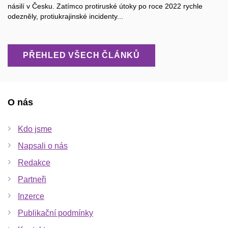
násilí v Česku. Zatímco protiruské útoky po roce 2022 rychle
odezněly, protiukrajinské incidenty...
PŘEHLED VŠECH ČLÁNKŮ
O nás
Kdo jsme
Napsali o nás
Redakce
Partneři
Inzerce
Publikační podmínky