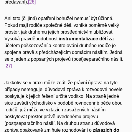
předávání).
[26]
Ani tato (či jiná) opatření bohužel nemusí být účinná.
Pokud mají rodiče společné děti, vzniká poměrně velký
prostor, jak druhému jejich prostřednictvím ubližovat.
Vysoká pravděpodobnost
instrumentalizace dětí
za
účelem poškozování a kontrolování druhého rodiče je
spojena právě s předcházejícím domácím násilím. Jedná
se o jeden z popsaných projevů (post)separačního násilí.
[27]
Jakkoliv se v praxi může zdát, že právní úprava na tyto
případy nereaguje, důvodová zpráva k rozvodové novele
poskytuje k jejich řešení určité vodítko. Na straně jedné
sice zavádí východisko v podobě rovnocenné péče obou
rodičů, jež může ve vztazích zasažených násilím
poskytovat prostor právě uvedenému projevu
(post)separačního násilí. Na druhou stranu důvodová
zpráva opakovaně zmiňuje rozhodování o
zásazích do