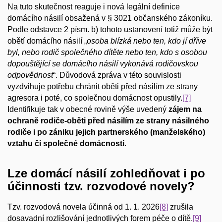
Na tuto skutečnost reaguje i nová legální definice
domácího násilí obsažená v § 3021 občanského zákoníku.
Podle odstavce 2 písm. b) tohoto ustanovení totiž může být
obětí domácího násilí „
osoba blízká nebo ten, kdo jí dříve
byl, nebo rodič společného dítěte nebo ten, kdo s osobou
dopouštějící se domácího násilí vykonává rodičovskou
odpovědnost
“. Důvodová zpráva v této souvislosti
vyzdvihuje potřebu chránit oběti před násilím ze strany
agresora i poté, co společnou domácnost opustily.
[7]
Identifikuje tak v obecné rovině výše uvedený
zájem na
ochraně rodiče-oběti
před násilím ze strany násilného
rodiče i po zániku jejich partnerského (manželského)
vztahu či společné domácnosti
.
Lze domácí násilí zohledňovat i po
účinnosti tzv. rozvodové novely?
Tzv. rozvodová novela účinná od 1. 1. 2026
[8]
zrušila
dosavadní rozlišování jednotlivých forem péče o dítě.
[9]