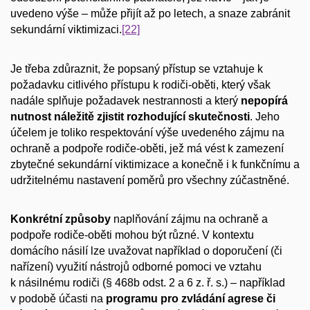
uvedeno výše – může přijít až po letech, a snaze zabránit
sekundární viktimizaci.
[22]
Je třeba zdůraznit, že popsaný přístup se vztahuje k
požadavku citlivého přístupu k rodiči-oběti, který však
nadále splňuje požadavek nestrannosti a který
nepopírá
nutnost náležitě zjistit rozhodující skutečnosti
. Jeho
účelem je toliko respektování výše uvedeného zájmu na
ochraně a podpoře rodiče-oběti, jež má vést k zamezení
zbytečné sekundární viktimizace a konečně i k funkčnímu a
udržitelnému nastavení poměrů pro všechny zúčastněné.
Konkrétní způsoby
naplňování zájmu na ochraně a
podpoře rodiče-oběti mohou být různé. V kontextu
domácího násilí lze uvažovat například o doporučení (či
nařízení) využití nástrojů odborné pomoci ve vztahu
k násilnému rodiči (§ 468b odst. 2 a 6 z. ř. s.) – například
v podobě účasti na
programu pro zvládání agrese či