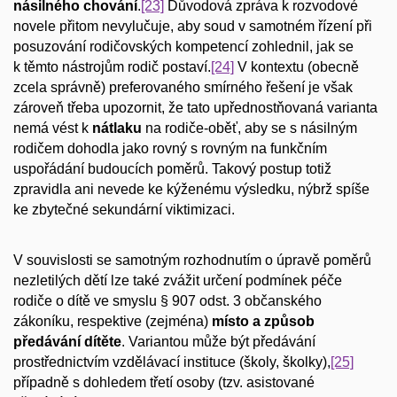
násilného chování
.
[23]
Důvodová zpráva k rozvodové
novele přitom nevylučuje, aby soud v samotném řízení při
posuzování rodičovských kompetencí zohlednil, jak se
k těmto nástrojům rodič postaví.
[24]
V kontextu (obecně
zcela správně) preferovaného smírného řešení je však
zároveň třeba upozornit, že tato upřednostňovaná varianta
nemá vést k
nátlaku
na rodiče-oběť, aby se s násilným
rodičem dohodla jako rovný s rovným na funkčním
uspořádání budoucích poměrů. Takový postup totiž
zpravidla ani nevede ke kýženému výsledku, nýbrž spíše
ke zbytečné sekundární viktimizaci.
V souvislosti se samotným rozhodnutím o úpravě poměrů
nezletilých dětí lze také zvážit určení podmínek péče
rodiče o dítě ve smyslu § 907 odst. 3 občanského
zákoníku, respektive (zejména)
místo a způsob
předávání dítěte
. Variantou může být předávání
prostřednictvím vzdělávací instituce (školy, školky),
[25]
případně s dohledem třetí osoby (tzv. asistované