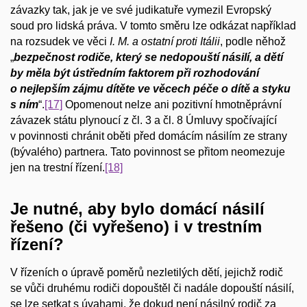
závazky tak, jak je ve své judikatuře vymezil Evropský
soud pro lidská práva. V tomto směru lze odkázat například
na rozsudek ve věci
I. M. a ostatní proti Itálii
, podle něhož
„
bezpečnost rodiče, který se nedopouští násilí, a dětí
by měla být ústředním faktorem při rozhodování
o nejlepším zájmu dítěte ve věcech péče o dítě a styku
s ním
“.
[17]
Opomenout nelze ani pozitivní hmotněprávní
závazek státu plynoucí z čl. 3 a čl. 8 Úmluvy spočívající
v povinnosti chránit oběti před domácím násilím ze strany
(bývalého) partnera. Tato povinnost se přitom neomezuje
jen na trestní řízení.
[18]
Je nutné, aby bylo domácí násilí
řešeno (či vyřešeno) i v trestním
řízení?
V řízeních o úpravě poměrů nezletilých dětí, jejichž rodič
se vůči druhému rodiči dopouštěl či nadále dopouští násilí,
se lze setkat s úvahami, že dokud není násilný rodič za