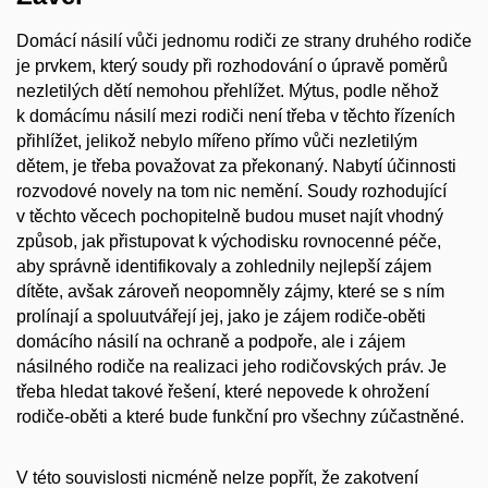
Domácí násilí vůči jednomu rodiči ze strany druhého rodiče
je prvkem, který soudy při rozhodování o úpravě poměrů
nezletilých dětí nemohou přehlížet. Mýtus, podle něhož
k domácímu násilí mezi rodiči není třeba v těchto řízeních
přihlížet, jelikož nebylo mířeno přímo vůči nezletilým
dětem, je třeba považovat za překonaný. Nabytí účinnosti
rozvodové novely na tom nic nemění. Soudy rozhodující
v těchto věcech pochopitelně budou muset najít vhodný
způsob, jak přistupovat k východisku rovnocenné péče,
aby správně identifikovaly a zohlednily nejlepší zájem
dítěte, avšak zároveň neopomněly zájmy, které se s ním
prolínají a spoluutvářejí jej, jako je zájem rodiče-oběti
domácího násilí na ochraně a podpoře, ale i zájem
násilného rodiče na realizaci jeho rodičovských práv. Je
třeba hledat takové řešení, které nepovede k ohrožení
rodiče-oběti a které bude funkční pro všechny zúčastněné.
V této souvislosti nicméně nelze popřít, že zakotvení