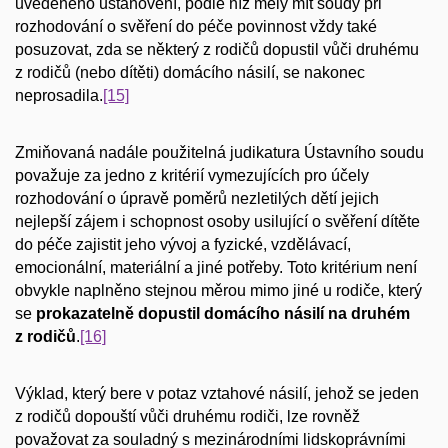
uvedeného ustanovení, podle níž měly mít soudy při
rozhodování o svěření do péče povinnost vždy také
posuzovat, zda se některý z rodičů dopustil vůči druhému
z rodičů (nebo dítěti) domácího násilí, se nakonec
neprosadila.
[15]
Zmiňovaná nadále použitelná judikatura Ústavního soudu
považuje za jedno z kritérií vymezujících pro účely
rozhodování o úpravě poměrů nezletilých dětí jejich
nejlepší zájem i schopnost osoby usilující o svěření dítěte
do péče zajistit jeho vývoj a fyzické, vzdělávací,
emocionální, materiální a jiné potřeby. Toto kritérium není
obvykle naplněno stejnou měrou mimo jiné u rodiče, který
se
prokazatelně dopustil domácího násilí na druhém
z rodičů
.
[16]
Výklad, který bere v potaz vztahové násilí, jehož se jeden
z rodičů dopouští vůči druhému rodiči, lze rovněž
považovat za souladný s mezinárodními lidskoprávními