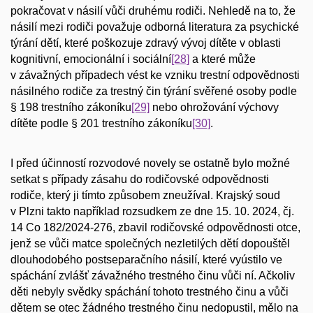
pokračovat v násilí vůči druhému rodiči. Nehledě na to, že
násilí mezi rodiči považuje odborná literatura za psychické
týrání dětí, které poškozuje zdravý vývoj dítěte v oblasti
kognitivní, emocionální i sociální
[28]
a které může
v závažných případech vést ke vzniku trestní odpovědnosti
násilného rodiče za trestný čin týrání svěřené osoby podle
§ 198 trestního zákoníku
[29]
nebo ohrožování výchovy
dítěte podle § 201 trestního zákoníku
[30]
.
I před účinností rozvodové novely se ostatně bylo možné
setkat s případy zásahu do rodičovské odpovědnosti
rodiče, který ji tímto způsobem zneužíval. Krajský soud
v Plzni takto například rozsudkem ze dne 15. 10. 2024, čj.
14 Co 182/2024-276, zbavil rodičovské odpovědnosti otce,
jenž se vůči matce společných nezletilých dětí dopouštěl
dlouhodobého postseparačního násilí, které vyústilo ve
spáchání zvlášť závažného trestného činu vůči ní. Ačkoliv
děti nebyly svědky spáchání tohoto trestného činu a vůči
dětem se otec žádného trestného činu nedopustil, mělo na