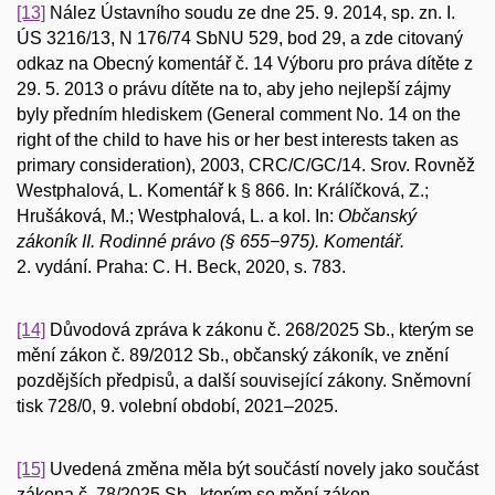
[13]
Nález Ústavního soudu ze dne 25. 9. 2014, sp. zn. I.
ÚS 3216/13, N 176/74 SbNU 529, bod 29, a zde citovaný
odkaz na Obecný komentář č. 14 Výboru pro práva dítěte z
29. 5. 2013 o právu dítěte na to, aby jeho nejlepší zájmy
byly předním hlediskem (General comment No. 14 on the
right of the child to have his or her best interests taken as
primary consideration), 2003, CRC/C/GC/14. Srov. Rovněž
Westphalová, L. Komentář k § 866. In: Králíčková, Z.;
Hrušáková, M.; Westphalová, L. a kol. In:
Občanský
zákoník II. Rodinné právo (§ 655−975).
Komentář.
2. vydání. Praha: C. H. Beck, 2020, s. 783.
[14]
Důvodová zpráva k zákonu č. 268/2025 Sb., kterým se
mění zákon č. 89/2012 Sb., občanský zákoník, ve znění
pozdějších předpisů, a další související zákony. Sněmovní
tisk 728/0, 9. volební období, 2021–2025.
[15]
Uvedená změna měla být součástí novely jako součást
zákona č. 78/2025 Sb., kterým se mění zákon