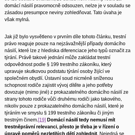
domácí násilí pravomocně odsouzen, nelze je v souladu se
zásadou presumpce neviny zohledňovat. Tato úvaha je
však mylná.
Jak již bylo vysvětleno v prvním díle tohoto článku, trestní
právo reaguje pouze na nejzávažnější případy domácího
násilí, které lze z hlediska diferenciace jeho typů označit za
týrání. Právě takové jednání může zakládat trestní
odpovědnost podle § 199 trestního zákoníku, který
upravuje skutkovou podstatu týrání osoby žijící ve
společném obydlí. Ústavní soud nicméně sníženou
schopnost rodiče zajistit vývoj dítěte a jeho potřeby
dovozuje (mimo jiné) z prokazatelného domácího násilí ze
strany tohoto rodiče vůči druhému rodiči jako takového,
nikoliv pouze z prokazatelného domácího násilí, které je
týráním ve smyslu § 199 trestního zákoníku či jiným
trestným činem.
[19]
Domácí násilí tedy nemusí mít
trestněprávní relevanci, přesto je třeba je v řízení o
úpravě poměrů nezletilých dětí zohlednit
. Nejedná se