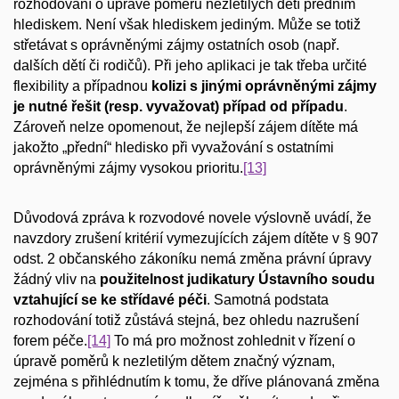
rozhodování o úpravě poměrů nezletilých dětí předním
hlediskem. Není však hlediskem jediným. Může se totiž
střetávat s oprávněnými zájmy ostatních osob (např.
dalších dětí či rodičů). Při jeho aplikaci je tak třeba určité
flexibility a případnou
kolizi s jinými oprávněnými zájmy
je nutné řešit (resp. vyvažovat) případ od případu
.
Zároveň nelze opomenout, že nejlepší zájem dítěte má
jakožto „přední“ hledisko při vyvažování s ostatními
oprávněnými zájmy vysokou prioritu.
[13]
Důvodová zpráva k rozvodové novele výslovně uvádí, že
navzdory zrušení kritérií vymezujících zájem dítěte v § 907
odst. 2 občanského zákoníku nemá změna právní úpravy
žádný vliv na
použitelnost judikatury Ústavního soudu
vztahující se ke střídavé péči
. Samotná podstata
rozhodování totiž zůstává stejná, bez ohledu nazrušení
forem péče.
[14]
To má pro možnost zohlednit v řízení o
úpravě poměrů k nezletilým dětem značný význam,
zejména s přihlédnutím k tomu, že dříve plánovaná změna