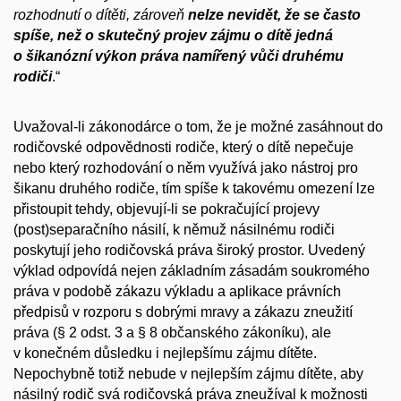
rozhodnutí o dítěti, zároveň
nelze nevidět, že se často
spíše, než o skutečný projev zájmu o dítě jedná
o šikanózní výkon práva namířený vůči druhému
rodiči
.“
Uvažoval-li zákonodárce o tom, že je možné zasáhnout do
rodičovské odpovědnosti rodiče, který o dítě nepečuje
nebo který rozhodování o něm využívá jako nástroj pro
šikanu druhého rodiče, tím spíše k takovému omezení lze
přistoupit tehdy, objevují-li se pokračující projevy
(post)separačního násilí, k němuž násilnému rodiči
poskytují jeho rodičovská práva široký prostor. Uvedený
výklad odpovídá nejen základním zásadám soukromého
práva v podobě zákazu výkladu a aplikace právních
předpisů v rozporu s dobrými mravy a zákazu zneužití
práva (§ 2 odst. 3 a § 8 občanského zákoníku), ale
v konečném důsledku i nejlepšímu zájmu dítěte.
Nepochybně totiž nebude v nejlepším zájmu dítěte, aby
násilný rodič svá rodičovská práva zneužíval k možnosti