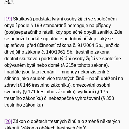
Itálii.
[19]
Skutková podstata týrání osoby žijící ve společném
obydlí podle § 199 standardně nereaguje na případy
(post)separačního násilí, kdy společné obydlí zaniklo. Zde
se bohužel nadále uplatňuje podobný přístup, jaký se
uplatňoval před účinností zákona č. 91/2004 Sb., jenž do
dřívějšího zákona č. 140/1961 Sb., trestního zákona,
doplnil skutkovou podstatu týrání osoby žijící ve společně
obývaném bytě nebo domě (§ 215a tohoto zákona).
I nadále jsou tato jednání – mnohdy nekonzistentně –
stíhána jako souběh více trestných činů – např. ublížení na
zdraví (§ 146 trestního zákoníku), omezování osobní
svobody (§ 171 trestního zákoníku), vydírání (§ 175
trestního zákoníku) či nebezpečné vyhrožování (§ 353
trestního zákoníku)
[20]
Zákon o obětech trestných činů a o změně některých
zákonů (zákon o obětech trestných činů).