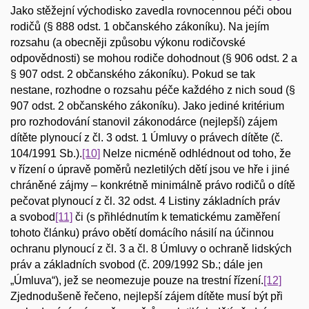
Jako stěžejní východisko zavedla rovnocennou péči obou
rodičů (§ 888 odst. 1 občanského zákoníku). Na jejím
rozsahu (a obecněji způsobu výkonu rodičovské
odpovědnosti) se mohou rodiče dohodnout (§ 906 odst. 2 a
§ 907 odst. 2 občanského zákoníku). Pokud se tak
nestane, rozhodne o rozsahu péče každého z nich soud (§
907 odst. 2 občanského zákoníku). Jako jediné kritérium
pro rozhodování stanovil zákonodárce (nejlepší) zájem
dítěte plynoucí z čl. 3 odst. 1 Úmluvy o právech dítěte (č.
104/1991 Sb.).
[10]
Nelze nicméně odhlédnout od toho, že
v řízení o úpravě poměrů nezletilých dětí jsou ve hře i jiné
chráněné zájmy – konkrétně minimálně právo rodičů o dítě
pečovat plynoucí z čl. 32 odst. 4 Listiny základních práv
a svobod
[11]
či (s přihlédnutím k tematickému zaměření
tohoto článku) právo obětí domácího násilí na účinnou
ochranu plynoucí z čl. 3 a čl. 8 Úmluvy o ochraně lidských
práv a základních svobod (č. 209/1992 Sb.; dále jen
„Úmluva“), jež se neomezuje pouze na trestní řízení.
[12]
Zjednodušeně řečeno, nejlepší zájem dítěte musí být při