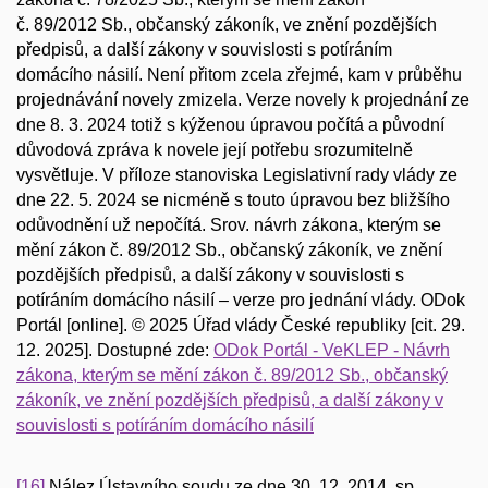
č. 89/2012 Sb., občanský zákoník, ve znění pozdějších
předpisů, a další zákony v souvislosti s potíráním
domácího násilí. Není přitom zcela zřejmé, kam v průběhu
projednávání novely zmizela. Verze novely k projednání ze
dne 8. 3. 2024 totiž s kýženou úpravou počítá a původní
důvodová zpráva k novele její potřebu srozumitelně
vysvětluje. V příloze stanoviska Legislativní rady vlády ze
dne 22. 5. 2024 se nicméně s touto úpravou bez bližšího
odůvodnění už nepočítá. Srov. návrh zákona, kterým se
mění zákon č. 89/2012 Sb., občanský zákoník, ve znění
pozdějších předpisů, a další zákony v souvislosti s
potíráním domácího násilí – verze pro jednání vlády. ODok
Portál [online]. © 2025 Úřad vlády České republiky [cit. 29.
12. 2025]. Dostupné zde:
ODok Portál - VeKLEP - Návrh
zákona, kterým se mění zákon č. 89/2012 Sb., občanský
zákoník, ve znění pozdějších předpisů, a další zákony v
souvislosti s potíráním domácího násilí
[16]
Nález Ústavního soudu ze dne 30. 12. 2014, sp.