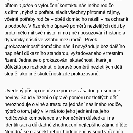
přitom
a priori
o vyloučení kontaktu násilného rodiče
s dětmi, nýbrž o potřebu sladit všechny přítomné zájmy,
včetně potřeby rodiče – oběti domácího násilí – na ochraně
a podpoře. V řízeních o úpravě poměrů nezletilých dětí by
proto mělo mít své místo mimo jiné i posuzování historie a
dynamiky násilí ve vztahu mezi rodiči. Prvek
„prokazatelnosti“ domácího násilí nevyžaduje bez dalšího
naplnění důkazního standardu, vyžadovaného v trestním
řízení. Jedná se o prokazování skutečnosti, která je
důležitá pro rozhodnutí o úpravě poměrů nezletilých dětí
stejně jako jiné skutečnosti zde prokazované.
Uvedený přístup není v rozporu se zásadou presumpce
neviny. Soud v řízení o úpravě poměrů nezletilých dětí
nerozhoduje o vině a trestu za jednání násilného rodiče,
nýbrž o tom, jaký vliv má toto jeho jednání na jeho
rodičovské kompetence a v konečném důsledku i na
identifikaci a důkladné zhodnocení nejlepšího zájmu dítěte.
Nejedná se o aspekt, jehož hodnocení by soud v řízení o