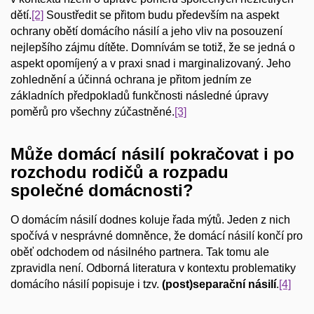
dětí.
[2]
Soustředit se přitom budu především na aspekt
ochrany obětí domácího násilí a jeho vliv na posouzení
nejlepšího zájmu dítěte. Domnívám se totiž, že se jedná o
aspekt opomíjený a v praxi snad i marginalizovaný. Jeho
zohlednění a účinná ochrana je přitom jedním ze
základních předpokladů funkčnosti následné úpravy
poměrů pro všechny zúčastněné.
[3]
Může domácí násilí pokračovat i po
rozchodu rodičů a rozpadu
společné domácnosti?
O domácím násilí dodnes koluje řada mýtů. Jeden z nich
spočívá v nesprávné domněnce, že domácí násilí končí pro
oběť odchodem od násilného partnera. Tak tomu ale
zpravidla není. Odborná literatura v kontextu problematiky
domácího násilí popisuje i tzv.
(post)separační násilí
.
[4]