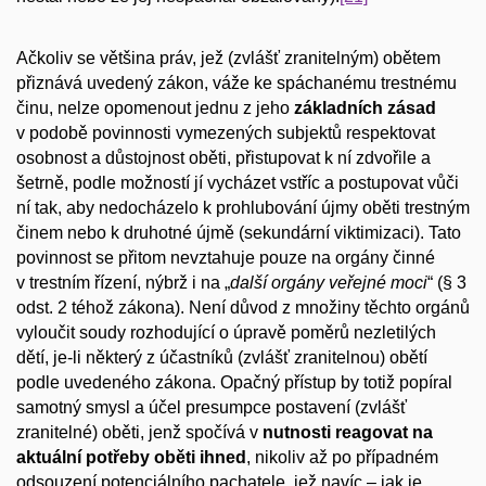
Ačkoliv se většina práv, jež (zvlášť zranitelným) obětem
přiznává uvedený zákon, váže ke spáchanému trestnému
činu, nelze opomenout jednu z jeho
základních zásad
v podobě povinnosti vymezených subjektů respektovat
osobnost a důstojnost oběti, přistupovat k ní zdvořile a
šetrně, podle možností jí vycházet vstříc a postupovat vůči
ní tak, aby nedocházelo k prohlubování újmy oběti trestným
činem nebo k druhotné újmě (sekundární viktimizaci). Tato
povinnost se přitom nevztahuje pouze na orgány činné
v trestním řízení, nýbrž i na „
další orgány veřejné moci
“ (§ 3
odst. 2 téhož zákona). Není důvod z množiny těchto orgánů
vyloučit soudy rozhodující o úpravě poměrů nezletilých
dětí, je-li některý z účastníků (zvlášť zranitelnou) obětí
podle uvedeného zákona. Opačný přístup by totiž popíral
samotný smysl a účel presumpce postavení (zvlášť
zranitelné) oběti, jenž spočívá v
nutnosti reagovat na
aktuální potřeby oběti ihned
, nikoliv až po případném
odsouzení potenciálního pachatele, jež navíc – jak je