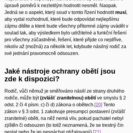
úpravě poměrů k nezletilým hodnotit nesměl. Naopak.
Jedná se o aspekt, který soud v tomto řízení hodnotit
musí
,
aby vydal rozhodnutí, které bude odpovídat nejlepšímu
zájmu dítěte a které bude všechny přítomné zájmy uvádět v
soulad tak, aby výsledkem bylo udržitelné a funkční řešení
pro všechny zúčastněné, řešení, které přijde co nejdříve,
nikoliv až (možná) za několik let, kdybude násilný rodič za
své jednání pravomocně odsouzen.
Jaké nástroje ochrany obětí jsou
zde k dispozici?
Rodič, vůči němuž je směřováno násilí ze strany druhého
rodiče, může být
(zvlášť zranitelnou) obětí
ve smyslu § 2
odst. 2 či 4 písm. c) či d) zákona o obětech.
[20]
Tento
zákon v § 3 odst. 1 zakotvuje presumpci postavení (zvlášť
zranitelné) oběti, na něž nemá vliv, pokud pachatel nebyl
zjištěn či odsouzen (to totiž neznamená, že se trestný čin
nestal nebo že jej nespáchal obžalovaný).
[21]