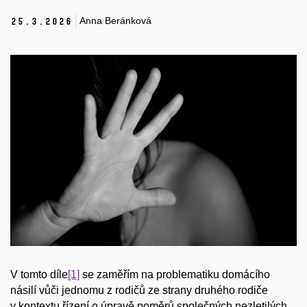
Anna Beránková
25.
3.
2026
V tomto díle
[1]
se zaměřím na problematiku domácího
násilí vůči jednomu z rodičů ze strany druhého rodiče
v kontextu řízení o úpravě poměrů společných nezletilých