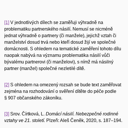
[1]
V jednotlivých dílech se zaměřuji výhradně na
problematiku partnerského násilí. Nemusí se nicméně
jednat výhradně o partnery (či manžele), jejichž vztah či
manželství dosud trvá nebo kteří dosud žijí ve společné
domácnosti. S ohledem na tematické zaměření tohoto dílu
naopak nabývá na významu problematika násilí vůči
bývalému partnerovi (či manželovi), s nímž má násilný
partner (manžel) společné nezletilé dítě.
[2]
S ohledem na omezený rozsah se bude text zaměřovat
zejména na rozhodování o svěření dítěte do péče podle
§ 907 občanského zákoníku.
[3]
Srov. Čírtková, L.
Domácí násilí. Nebezpečné rodinné
vztahy ve 21. století.
Plzeň: Aleš Čeněk, 2020, s. 187–194.