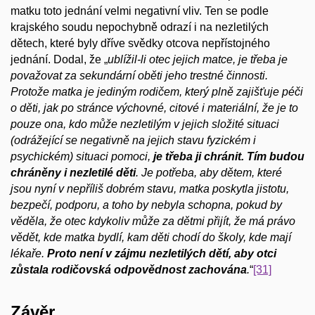
matku toto jednání velmi negativní vliv. Ten se podle
krajského soudu nepochybně odrazí i na nezletilých
dětech, které byly dříve svědky otcova nepřístojného
jednání. Dodal, že „
ublížil-li otec jejich matce, je třeba je
považovat za sekundární oběti jeho trestné činnosti.
Protože matka je jediným rodičem, který plně zajišťuje péči
o děti, jak po stránce výchovné, citové i materiální, že je to
pouze ona, kdo může nezletilým v jejich složité situaci
(odrážející se negativně na jejich stavu fyzickém i
psychickém) situaci pomoci,
je třeba ji chránit. Tím budou
chráněny i nezletilé děti
. Je potřeba, aby dětem, které
jsou nyní v nepříliš dobrém stavu, matka poskytla jistotu,
bezpečí, podporu, a toho by nebyla schopna, pokud by
věděla, že otec kdykoliv může za dětmi přijít, že má právo
vědět, kde matka bydlí, kam děti chodí do školy, kde mají
lékaře.
Proto není v zájmu nezletilých dětí, aby otci
zůstala rodičovská odpovědnost zachována
.
“
[31]
Závěr