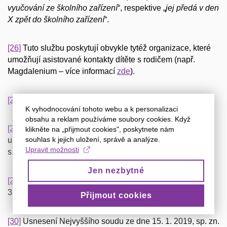
vyučování ze školního zařízení
“, respektive „
jej předá v den
X zpět do školního zařízení
“.
[26]
Tuto službu poskytují obvykle tytéž organizace, které
umožňují asistované kontakty dítěte s rodičem (např.
Magdalenium – více informací
zde
).
[27]
Čírtková, L.;
op. cit.
, s. 213.
K vyhodnocování tohoto webu a k personalizaci
obsahu a reklam používáme soubory cookies. Když
[28]
Tamtéž, s. 191. Obdobně rovněž Čírtková, L. Děti
klikněte na „přijmout cookies", poskytnete nám
souhlas k jejich uložení, správě a analýze.
uprostřed domácího násilí.
Právo a rodina
, 2020, č. 11,
Upravit možnosti
s. 25.
Jen nezbytné
[29]
Usnesení Nejvyššího soudu ze dne 5. 3. 2020, sp. zn.
3 Tdo 1995/2019.
Přijmout cookies
[30]
Usnesení Nejvyššího soudu ze dne 15. 1. 2019, sp. zn.