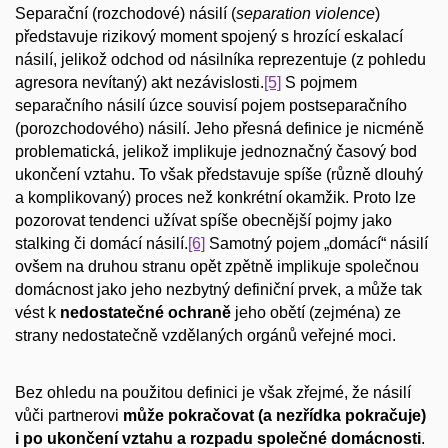
Separační (rozchodové) násilí (
separation violence
)
představuje rizikový moment spojený s hrozící eskalací
násilí, jelikož odchod od násilníka reprezentuje (z pohledu
agresora nevítaný) akt nezávislosti.
[5]
S pojmem
separačního násilí úzce souvisí pojem postseparačního
(porozchodového) násilí. Jeho přesná definice je nicméně
problematická, jelikož implikuje jednoznačný časový bod
ukončení vztahu. To však představuje spíše (různě dlouhý
a komplikovaný) proces než konkrétní okamžik. Proto lze
pozorovat tendenci užívat spíše obecnější pojmy jako
stalking či domácí násilí.
[6]
Samotný pojem „domácí“ násilí
ovšem na druhou stranu opět zpětně implikuje společnou
domácnost jako jeho nezbytný definiční prvek, a může tak
vést k
nedostatečné ochraně
jeho obětí (zejména) ze
strany nedostatečně vzdělaných orgánů veřejné moci.
Bez ohledu na použitou definici je však zřejmé, že násilí
vůči partnerovi
může pokračovat (a nezřídka pokračuje)
i po ukončení vztahu a rozpadu společné domácnosti
.