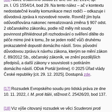
zn. I. ÚS 1554/14, bod 29. Na tento nález – ač v kontextu
nedostatečné kvality komunikace mezi rodiči – odkazuje i
důvodová zpráva k rozvodové novele. Rovněž jím byla
odůvodňována nakonec nerealizovaná změna § 907 odst.
2 občanského zákoníku, podle níž měly mít soudy
povinnost přihlédnout při rozhodování o svěření dítěte do
péče mimo jiné k tomu, že se jeden rodič vůči druhému
prokazatelně dopustil domácího násilí. Srov. původní
důvodovou zprávu k návrhu zákona, kterým se mění zákon
č. 89/2012 Sb., občanský zákoník, ve znění pozdějších
předpisů, a další zákony v souvislosti s potíráním
domácího násilí. ODok Portál [online]. © 2025 Úřad vlády
České republiky [cit. 29. 12. 2025]. Dostupná
zde
.
[17]
Rozsudek Evropského soudu pro lidská práva ze dne
10. 11. 2022,
I. M. proti Itálii
, stížnost č. 25426/20, bod 137.
[18]
Viz výše citovaný rozsudek ve věci
Scuderoni proti