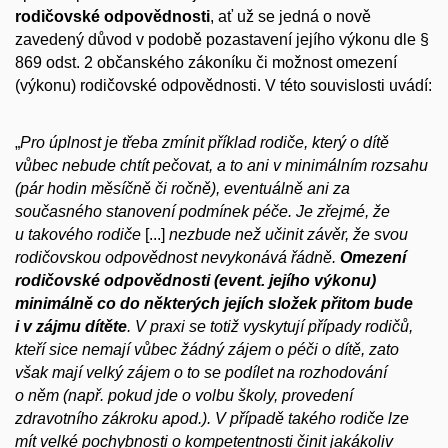
rodičovské odpovědnosti
, ať už se jedná o nově
zavedený důvod v podobě pozastavení jejího výkonu dle §
869 odst. 2 občanského zákoníku či možnost omezení
(výkonu) rodičovské odpovědnosti. V této souvislosti uvádí:
„
Pro úplnost je třeba zmínit příklad rodiče, který o dítě
vůbec nebude chtít pečovat, a to ani v minimálním rozsahu
(pár hodin měsíčně či ročně), eventuálně ani za
současného stanovení podmínek péče. Je zřejmé, že
u takového rodiče
[...]
nezbude než učinit závěr, že svou
rodičovskou odpovědnost nevykonává řádně.
Omezení
rodičovské odpovědnosti (event. jejího výkonu)
minimálně co do některých jejích složek přitom bude
i v zájmu dítěte
. V praxi se totiž vyskytují případy rodičů,
kteří sice nemají vůbec žádný zájem o péči o dítě, zato
však mají velký zájem o to se podílet na rozhodování
o něm (např. pokud jde o volbu školy, provedení
zdravotního zákroku apod.). V případě takého rodiče lze
mít velké pochybnosti o kompetentnosti činit jakákoliv