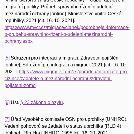
migrační politiky. Průběh správního řízení o udělení
mezinárodní ochrany [online]. Ministerstvo vnitra České
republiky. 2021 [cit. 16. 10. 2021].
https://www.mvcr.cz/migrace/clanek/podrobnejsi-informace-
o-prubehu-spravniho-rizeni-o-udeleni-mezinarodni-
ochrany.aspx
[5]
Sdružení pro integraci a migraci. Zdravotní pojištění
[online]. Sdružení pro integraci a migraci. 2021 [cit. 16. 10.
2021].
https://www.migrace.com/cs/poradna/informace-pro-
cizince/zadatele-o-mezinarodni-ochranu/zdravotni-
pojisteni-zomo
[6]
Ust.
§ 23 zákona o azylu
.
[7]
Úřad Vysokého komisaře OSN pro uprchlíky (UNHRC).
Vedení pohovorů se žadateli o status uprchlíka (RLD 4)
[online]. Příručka UNHRC. 1995 [cit. 16. 10. 2021].