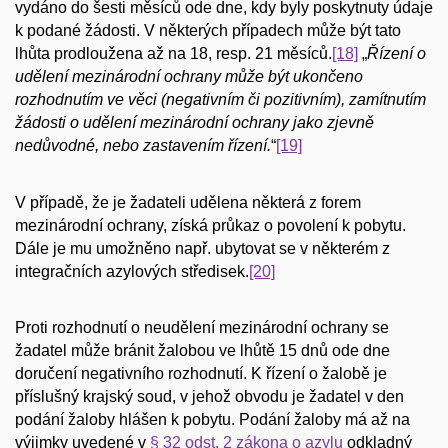
vydáno do šesti měsíců ode dne, kdy byly poskytnuty údaje
k podané žádosti. V některých případech může být tato
lhůta prodloužena až na 18, resp. 21 měsíců.
[18]
„
Řízení o
udělení mezinárodní ochrany může být ukončeno
rozhodnutím ve věci (negativním či pozitivním), zamítnutím
žádosti o udělení mezinárodní ochrany jako zjevně
nedůvodné, nebo zastavením řízení.
“
[19]
V případě, že je žadateli udělena některá z forem
mezinárodní ochrany, získá průkaz o povolení k pobytu.
Dále je mu umožněno např. ubytovat se v některém z
integračních azylových středisek.
[20]
Proti rozhodnutí o neudělení mezinárodní ochrany se
žadatel může bránit žalobou ve lhůtě 15 dnů ode dne
doručení negativního rozhodnutí. K řízení o žalobě je
příslušný krajský soud, v jehož obvodu je žadatel v den
podání žaloby hlášen k pobytu. Podání žaloby má až na
výjimky uvedené v
§ 32 odst. 2 zákona o azylu
odkladný