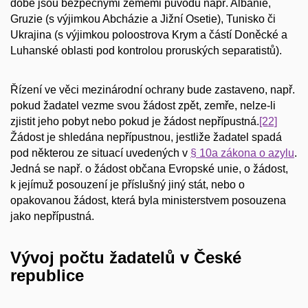
době jsou bezpečnými zeměmi původu např. Albánie,
Gruzie (s výjimkou Abcházie a Jižní Osetie), Tunisko či
Ukrajina (s výjimkou poloostrova Krym a částí Doněcké a
Luhanské oblasti pod kontrolou proruských separatistů).
Řízení ve věci mezinárodní ochrany bude zastaveno, např.
pokud žadatel vezme svou žádost zpět, zemře, nelze-li
zjistit jeho pobyt nebo pokud je žádost nepřípustná.
[22]
Žádost je shledána nepřípustnou, jestliže žadatel spadá
pod některou ze situací uvedených v
§ 10a zákona o azylu
.
Jedná se např. o žádost občana Evropské unie, o žádost,
k jejímuž posouzení je příslušný jiný stát, nebo o
opakovanou žádost, která byla ministerstvem posouzena
jako nepřípustná.
Vývoj počtu žadatelů v České
republice