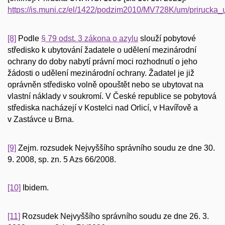
https://is.muni.cz/el/1422/podzim2010/MV728K/um/prirucka
[8]
Podle
§ 79 odst. 3 zákona o azylu
slouží pobytové
středisko k ubytování žadatele o udělení mezinárodní
ochrany do doby nabytí právní moci rozhodnutí o jeho
žádosti o udělení mezinárodní ochrany. Žadatel je již
oprávněn středisko volně opouštět nebo se ubytovat na
vlastní náklady v soukromí. V České republice se pobytová
střediska nacházejí v Kostelci nad Orlicí, v Havířově a
v Zastávce u Brna.
[9]
Zejm. rozsudek Nejvyššího správního soudu ze dne 30.
9. 2008, sp. zn. 5 Azs 66/2008.
[10]
Ibidem.
[11]
Rozsudek Nejvyššího správního soudu ze dne 26. 3.