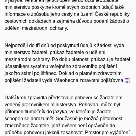
v jazyce, ve kterém je schopen se dorozumět. Žadatel
ministerstvu poskytne kromě svých osobních údajů také
informace o způsobu jeho cesty na území České republiky,
cestovních dokladech a zejména důvodu podání žádosti o
udělení mezinárodní ochrany.
Nejpozději do tří dnů od poskytnutí údajů k žádosti vydá
ministerstvo žadateli průkaz žadatele o udělení
mezinárodní ochrany. Po dobu platnosti průkazu je žadatel
účastníkem systému veřejného zdravotního pojištění
jakožto státní pojištěnec. Doklad o platném zdravotním
pojištění žadateli vydá Všeobecná zdravotní pojišťovna.
[5]
Další krok zpravidla představuje pohovor se žadatelem
vedený pracovníkem ministerstva. Pohovoru může být
přítomen tlumočník do jazyka, ve kterém je žadatel
schopen se dorozumět. Současně je možná přítomnost
zmocněnce žadatele, jenž ovšem není oprávněn do
průběhu pohovoru jakkoli zasahovat. Prostor pro vyjádření