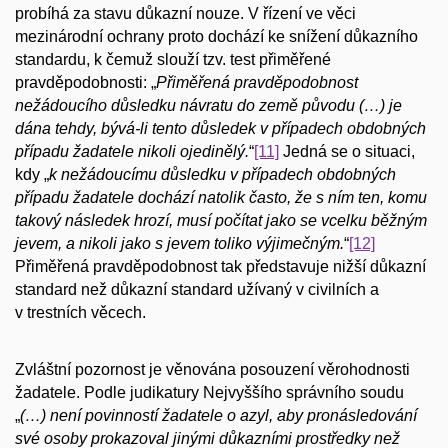
probíhá za stavu důkazní nouze. V řízení ve věci
mezinárodní ochrany proto dochází ke snížení důkazního
standardu, k čemuž slouží tzv. test přiměřené
pravděpodobnosti: „
Přiměřená pravděpodobnost
nežádoucího důsledku návratu do země původu (…) je
dána tehdy, bývá-li tento důsledek v případech obdobných
případu žadatele nikoli ojedinělý.
“
[11]
Jedná se o situaci,
kdy „
k nežádoucímu důsledku v případech obdobných
případu žadatele dochází natolik často, že s ním ten, komu
takový následek hrozí, musí počítat jako se vcelku běžným
jevem, a nikoli jako s jevem toliko výjimečným.
“
[12]
Přiměřená pravděpodobnost tak představuje nižší důkazní
standard než důkazní standard užívaný v civilních a
v trestních věcech.
Zvláštní pozornost je věnována posouzení věrohodnosti
žadatele. Podle judikatury Nejvyššího správního soudu
„
(…) není povinností žadatele o azyl, aby pronásledování
své osoby prokazoval jinými důkazními prostředky než