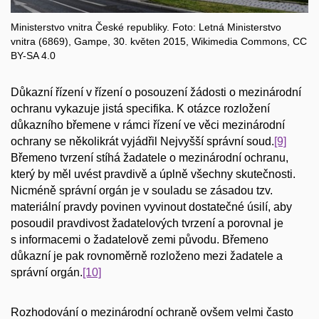
Ministerstvo vnitra České republiky. Foto: Letná Ministerstvo
vnitra (6869), Gampe, 30. květen 2015, Wikimedia Commons, CC
BY-SA 4.0
Důkazní řízení v řízení o posouzení žádosti o mezinárodní
ochranu vykazuje jistá specifika. K otázce rozložení
důkazního břemene v rámci řízení ve věci mezinárodní
ochrany se několikrát vyjádřil Nejvyšší správní soud.
[9]
Břemeno tvrzení stíhá žadatele o mezinárodní ochranu,
který by měl uvést pravdivě a úplně všechny skutečnosti.
Nicméně správní orgán je v souladu se zásadou tzv.
materiální pravdy povinen vyvinout dostatečné úsilí, aby
posoudil pravdivost žadatelových tvrzení a porovnal je
s informacemi o žadatelově zemi původu. Břemeno
důkazní je pak rovnoměrně rozloženo mezi žadatele a
správní orgán.
[10]
Rozhodování o mezinárodní ochraně ovšem velmi často