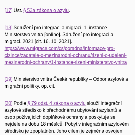
[17]
Ust.
§ 53a zákona o azylu
.
[18]
Sdružení pro integraci a migraci. 1. instance –
Ministerstvo vnitra [online]. Sdružení pro integraci a
migraci. 2021 [cit. 16. 10. 2021].
https://www.migrace.com/cs/poradna/informace-pro-
cizince/zadatele-o-mezinarodni-ochranu/rizeni-o-udeleni-
mezinarodni-ochrany/1-instance-rizeni-ministerstvo-vnitra
[19]
Ministerstvo vnitra České republiky – Odbor azylové a
migrační politiky, op. cit.
[20]
Podle
§ 79 odst. 4 zákona o azylu
slouží integrační
azylové středisko k přechodnému ubytování azylantů a
osob požívajících doplňkové ochrany a poskytuje se
nejdéle na dobu 18 měsíců. Pobyt v integračním azylovém
středisku je zpoplatněn. Jeho cílem je zejména osvojení