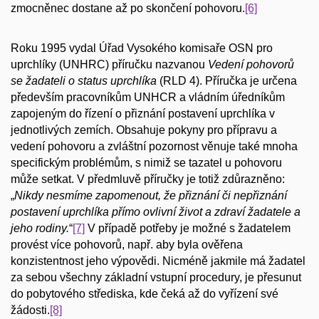
zmocněnec dostane až po skončení pohovoru.
[6]
Roku 1995 vydal Úřad Vysokého komisaře OSN pro
uprchlíky (UNHRC) příručku nazvanou
Vedení pohovorů
se žadateli o status uprchlíka
(RLD 4). Příručka je určena
především pracovníkům UNHCR a vládním úředníkům
zapojeným do řízení o přiznání postavení uprchlíka v
jednotlivých zemích. Obsahuje pokyny pro přípravu a
vedení pohovoru a zvláštní pozornost věnuje také mnoha
specifickým problémům, s nimiž se tazatel u pohovoru
může setkat. V předmluvě příručky je totiž zdůrazněno:
„
Nikdy nesmíme zapomenout, že přiznání či nepřiznání
postavení uprchlíka přímo ovlivní život a zdraví žadatele a
jeho rodiny.
“
[7]
V případě potřeby je možné s žadatelem
provést více pohovorů, např. aby byla ověřena
konzistentnost jeho výpovědi. Nicméně jakmile má žadatel
za sebou všechny základní vstupní procedury, je přesunut
do pobytového střediska, kde čeká až do vyřízení své
žádosti.
[8]