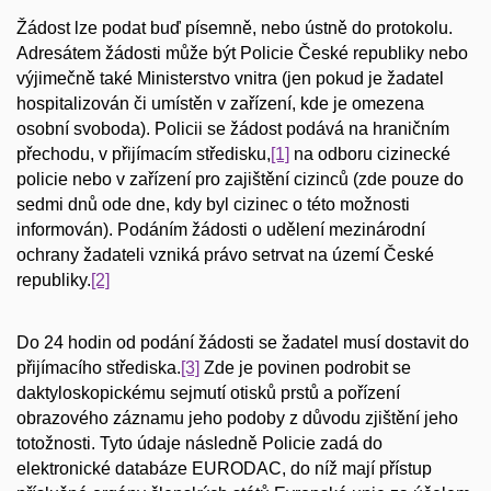
Žádost lze podat buď písemně, nebo ústně do protokolu.
Adresátem žádosti může být Policie České republiky nebo
výjimečně také Ministerstvo vnitra (jen pokud je žadatel
hospitalizován či umístěn v zařízení, kde je omezena
osobní svoboda). Policii se žádost podává na hraničním
přechodu, v přijímacím středisku,
[1]
na odboru cizinecké
policie nebo v zařízení pro zajištění cizinců (zde pouze do
sedmi dnů ode dne, kdy byl cizinec o této možnosti
informován). Podáním žádosti o udělení mezinárodní
ochrany žadateli vzniká právo setrvat na území České
republiky.
[2]
Do 24 hodin od podání žádosti se žadatel musí dostavit do
přijímacího střediska.
[3]
Zde je povinen podrobit se
daktyloskopickému sejmutí otisků prstů a pořízení
obrazového záznamu jeho podoby z důvodu zjištění jeho
totožnosti. Tyto údaje následně Policie zadá do
elektronické databáze EURODAC, do níž mají přístup