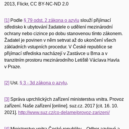
2013, Flickr, CC BY-NC-ND 2.0
[1]
Podle
§ 79 odst. 2 zákona o azylu
slouží přijímací
středisko k ubytování žadatele o udělení mezinárodní
ochrany nebo cizince po dobu stanovenou tímto zákonem.
Žadatel je povinen v něm setrvat až do ukončení všech
základních vstupních procedur. V České republice se
přijímací střediska nacházejí v Zastávce u Brna a v
tranzitním prostoru mezinárodního Letiště Václava Havla
v Praze.
[2]
Ust.
§ 3 - 3d zákona o azylu
.
[3]
Správa uprchlických zařízení ministerstva vnitra. Provoz
zařízení. Naše zařízení [online]. suz.cz. 2017 [cit. 16. 10.
2021].
http://www.suz.cz/co-delame/provoz-zarizeni/
[4]
Ministerstvo vnitra České republiky – Odbor azylové a