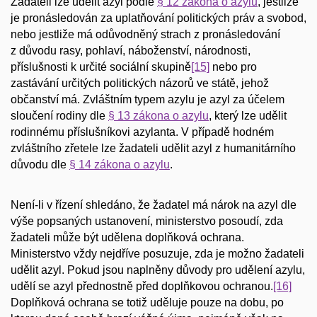
Žadateli lze udělit azyl podle
§ 12 zákona o azylu
, jestliže
je pronásledován za uplatňování politických práv a svobod,
nebo jestliže má odůvodněný strach z pronásledování
z důvodu rasy, pohlaví, náboženství, národnosti,
příslušnosti k určité sociální skupině
[15]
nebo pro
zastávání určitých politických názorů ve státě, jehož
občanství má. Zvláštním typem azylu je azyl za účelem
sloučení rodiny dle
§ 13 zákona o azylu
, který lze udělit
rodinnému příslušníkovi azylanta. V případě hodném
zvláštního zřetele lze žadateli udělit azyl z humanitárního
důvodu dle
§ 14 zákona o azylu
.
Není-li v řízení shledáno, že žadatel má nárok na azyl dle
výše popsaných ustanovení, ministerstvo posoudí, zda
žadateli může být udělena doplňková ochrana.
Ministerstvo vždy nejdříve posuzuje, zda je možno žadateli
udělit azyl. Pokud jsou naplněny důvody pro udělení azylu,
udělí se azyl přednostně před doplňkovou ochranou.
[16]
Doplňková ochrana se totiž uděluje pouze na dobu, po