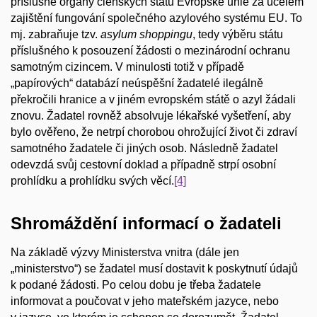
příslušné orgány členských států Evropské unie za účelem
zajištění fungování společného azylového systému EU. To
mj. zabraňuje tzv.
asylum shoppingu
, tedy výběru státu
příslušného k posouzení žádosti o mezinárodní ochranu
samotným cizincem. V minulosti totiž v případě
„papírových“ databází neúspěšní žadatelé ilegálně
překročili hranice a v jiném evropském státě o azyl žádali
znovu. Žadatel rovněž absolvuje lékařské vyšetření, aby
bylo ověřeno, že netrpí chorobou ohrožující život či zdraví
samotného žadatele či jiných osob. Následně žadatel
odevzdá svůj cestovní doklad a případně strpí osobní
prohlídku a prohlídku svých věcí.
[4]
Shromáždění informací o žadateli
Na základě výzvy Ministerstva vnitra (dále jen
„ministerstvo“) se žadatel musí dostavit k poskytnutí údajů
k podané žádosti. Po celou dobu je třeba žadatele
informovat a poučovat v jeho mateřském jazyce, nebo