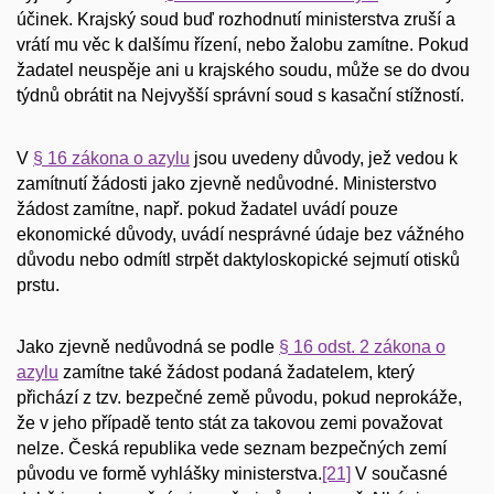
účinek. Krajský soud buď rozhodnutí ministerstva zruší a
vrátí mu věc k dalšímu řízení, nebo žalobu zamítne. Pokud
žadatel neuspěje ani u krajského soudu, může se do dvou
týdnů obrátit na Nejvyšší správní soud s kasační stížností.
V
§ 16 zákona o azylu
jsou uvedeny důvody, jež vedou k
zamítnutí žádosti jako zjevně nedůvodné. Ministerstvo
žádost zamítne, např. pokud žadatel uvádí pouze
ekonomické důvody, uvádí nesprávné údaje bez vážného
důvodu nebo odmítl strpět daktyloskopické sejmutí otisků
prstu.
Jako zjevně nedůvodná se podle
§ 16 odst. 2 zákona o
azylu
zamítne také žádost podaná žadatelem, který
přichází z tzv. bezpečné země původu, pokud neprokáže,
že v jeho případě tento stát za takovou zemi považovat
nelze. Česká republika vede seznam bezpečných zemí
původu ve formě vyhlášky ministerstva.
[21]
V současné