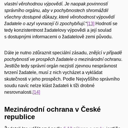
vlastní věrohodnou výpovědí. Je naopak povinností
správního orgánu, aby v pochybnostech shromáždil
všechny dostupné důkazy, které věrohodnost výpovědí
žadatele o azyl vyvracejí či zpochybňují.
“
[13]
Hodnotí se
tedy konzistentnost žadatelovy výpovědi a její soulad
s dostupnými informacemi o žadatelově zemi původu.
Dále je nutno zdůraznit speciální zásadu, znějící
v případě
pochybností ve prospěch žadatele o mezinárodní ochranu
.
Jestliže tedy správní orgán nezjistí zjevnou nesprávnost
tvrzení žadatele, musí z nich vycházet a vykládat
skutečnosti v jeho prospěch. Podle Nejvyššího správního
soudu navíc nelze klást žadateli k tíži drobné
nesrovnalosti.
[14]
Mezinárodní ochrana v České
republice