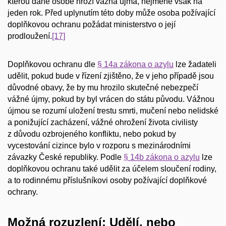
kterou dané osobě hrozí vážná újma, nejméně však na
jeden rok. Před uplynutím této doby může osoba požívající
doplňkovou ochranu požádat ministerstvo o její
prodloužení.
[17]
Doplňkovou ochranu dle
§ 14a zákona o azylu
lze žadateli
udělit, pokud bude v řízení zjištěno, že v jeho případě jsou
důvodné obavy, že by mu hrozilo skutečné nebezpečí
vážné újmy, pokud by byl vrácen do státu původu. Vážnou
újmou se rozumí uložení trestu smrti, mučení nebo nelidské
a ponižující zacházení, vážné ohrožení života civilisty
z důvodu ozbrojeného konfliktu, nebo pokud by
vycestování cizince bylo v rozporu s mezinárodními
závazky České republiky. Podle
§ 14b zákona o azylu
lze
doplňkovou ochranu také udělit za účelem sloučení rodiny,
a to rodinnému příslušníkovi osoby požívající doplňkové
ochrany.
Možná rozuzlení: Udělí, nebo