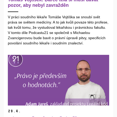
pozor, aby nebyl zavražděn
V práci soudního lékaře Tomáše Vojtíška se snoubí svět
práva se světem medicíny. A to jak kvůli povaze této profese,
tak kvůli tomu, že vystudoval lékařskou i právnickou fakultu.
V tomto díle Podcastu21 se společně s Michaelou
Zvancigerovou bude bavit o právní úpravě pitvy, specificích
povolání soudního lékaře i soudním znalectví.
29.
4.