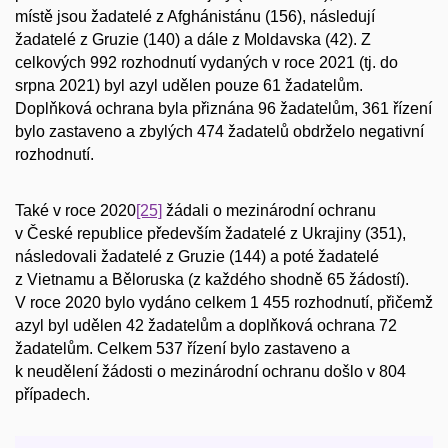
místě jsou žadatelé z Afghánistánu (156), následují
žadatelé z Gruzie (140) a dále z Moldavska (42). Z
celkových 992 rozhodnutí vydaných v roce 2021 (tj. do
srpna 2021) byl azyl udělen pouze 61 žadatelům.
Doplňková ochrana byla přiznána 96 žadatelům, 361 řízení
bylo zastaveno a zbylých 474 žadatelů obdrželo negativní
rozhodnutí.
Také v roce 2020
[25]
žádali o mezinárodní ochranu
v České republice především žadatelé z Ukrajiny (351),
následovali žadatelé z Gruzie (144) a poté žadatelé
z Vietnamu a Běloruska (z každého shodně 65 žádostí).
V roce 2020 bylo vydáno celkem 1 455 rozhodnutí, přičemž
azyl byl udělen 42 žadatelům a doplňková ochrana 72
žadatelům. Celkem 537 řízení bylo zastaveno a
k neudělení žádosti o mezinárodní ochranu došlo v 804
případech.