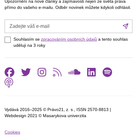
Upozornění na nové články a zajímavosti nejen ze světa práva
přímo do vašeho e-mailu. Odběr novinek můžete kdykoli odhlásit.
Zadejte
Při
váš
se
e-
Souhlasím se
zpracováním osobních údajů
a tento souhlas
mail
uděluji na 3
roky
Facebook
Twitter
Instagram
RSS
SoundCl
Linked
Spo
Podcast
Vydává 2016–2025 © Právo21, z. s., ISSN
2570-8813 |
Webdesign 2021 © Masarykova univerzita
Cookies