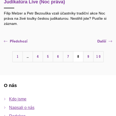
Judikatúra Live (Noc práva)
Filip Melzer a Petr Bezouška vzali účastníky tradiční akce Noc
práva na živé toulky českou judikaturou. Nestihli jste? Pusťte si
záznam.
Předchozí
Další
1
…
4
5
6
7
8
9
10
O nás
Kdo jsme
Napsali o nás