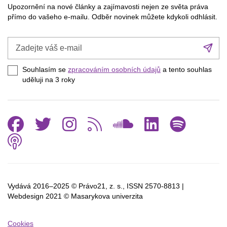
Upozornění na nové články a zajímavosti nejen ze světa práva
přímo do vašeho e-mailu. Odběr novinek můžete kdykoli odhlásit.
Zadejte
Při
váš
se
e-
Souhlasím se
zpracováním osobních údajů
a tento souhlas
mail
uděluji na 3
roky
Facebook
Twitter
Instagram
RSS
SoundCl
Linked
Spo
Podcast
Vydává 2016–2025 © Právo21, z. s., ISSN
2570-8813 |
Webdesign 2021 © Masarykova univerzita
Cookies