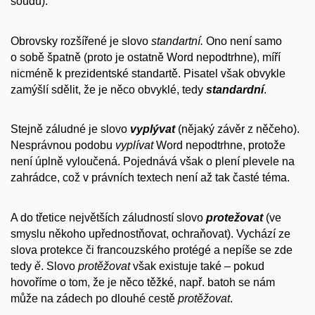
soudů):
Obrovsky rozšířené je slovo
standartní.
Ono není samo
o sobě špatně (proto je ostatně Word nepodtrhne), míří
nicméně k prezidentské standartě. Pisatel však obvykle
zamýšlí sdělit, že je něco obvyklé, tedy
standardní
.
Stejně záludné je slovo
vyplývat
(nějaký závěr z něčeho).
Nesprávnou podobu
vyplívat
Word nepodtrhne, protože
není úplně vyloučená. Pojednává však o plení plevele na
zahrádce, což v právních textech není až tak časté téma.
A do třetice největších záludností slovo
protežovat
(ve
smyslu někoho upřednostňovat, ochraňovat). Vychází ze
slova protekce či francouzského protégé a nepíše se zde
tedy
ě
. Slovo
protěžovat
však existuje také – pokud
hovoříme o tom, že je něco těžké, např. batoh se nám
může na zádech po dlouhé cestě
protěžovat
.