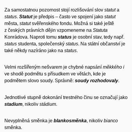
Za samostatnou pozornost stojí rozlišování slov
statut
a
status
.
Statut
je předpis – často ve spojení jako
statut
města,
statut
svěřenského fondu. Možná si také ještě
z českých právních dějin vzpomeneme na
Statuta
Konrádova. Naproti tomu
status
je osobní stav, tedy např.
status
studenta, společenský
status
. Na státní občanství je
také někdy nazíráno jako na
status
.
Velmi rozšířeným nešvarem je chybné napsání
měkkého i
ve shodě podmětu s přísudkem ve větách, kde je
podmětem slovo soudy. Správně:
soudy rozhodovaly
.
Jednotlivé stupně dokonání trestného činu se označují jako
stadium
, nikoliv
stádium
.
Nevyplněná směnka je
blankosměnka
, nikoliv
bianco
směnka.