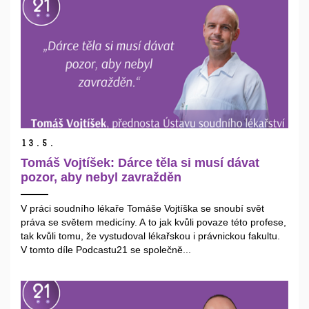
13.
5.
Tomáš Vojtíšek: Dárce těla si musí dávat
pozor, aby nebyl zavražděn
V práci soudního lékaře Tomáše Vojtíška se snoubí svět
práva se světem medicíny. A to jak kvůli povaze této profese,
tak kvůli tomu, že vystudoval lékařskou i právnickou fakultu.
V tomto díle Podcastu21 se společně...