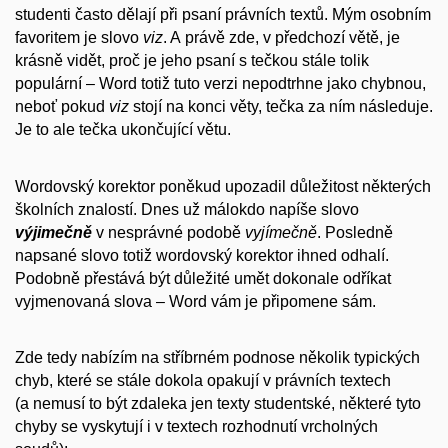
studenti často dělají při psaní právních textů. Mým osobním
favoritem je slovo
viz
. A právě zde, v předchozí větě, je
krásně vidět, proč je jeho psaní s tečkou stále tolik
populární – Word totiž tuto verzi nepodtrhne jako chybnou,
neboť pokud
viz
stojí na konci věty, tečka za ním následuje.
Je to ale tečka ukončující větu.
Wordovský korektor poněkud upozadil důležitost některých
školních znalostí. Dnes už málokdo napíše slovo
výjimečně
v nesprávné podobě
vyjímečně
. Posledně
napsané slovo totiž wordovský korektor ihned odhalí.
Podobně přestává být důležité umět dokonale odříkat
vyjmenovaná slova – Word vám je připomene sám.
Zde tedy nabízím na stříbrném podnose několik typických
chyb, které se stále dokola opakují v právních textech
(a nemusí to být zdaleka jen texty studentské, některé tyto
chyby se vyskytují i v textech rozhodnutí vrcholných