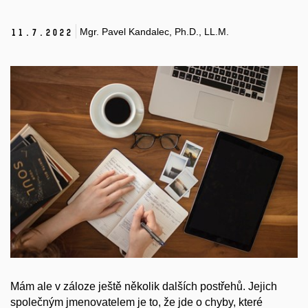
Mgr. Pavel Kandalec, Ph.D., LL.M.
11.
7.
2022
Mám ale v záloze ještě několik dalších postřehů. Jejich
společným jmenovatelem je to, že jde o chyby, které