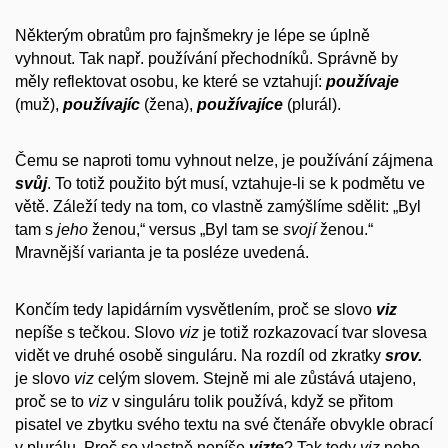
Některým obratům pro fajnšmekry je lépe se úplně
vyhnout. Tak např. používání přechodníků. Správně by
měly reflektovat osobu, ke které se vztahují:
používaje
(muž),
používajíc
(žena),
používajíce
(plurál).
Čemu se naproti tomu vyhnout nelze, je používání zájmena
svůj
. To totiž použito být musí, vztahuje-li se k podmětu ve
větě. Záleží tedy na tom, co vlastně zamýšlíme sdělit: „Byl
tam s
jeho
ženou,“ versus „Byl tam se
svojí
ženou.“
Mravnější varianta je ta posléze uvedená.
Končím tedy lapidárním vysvětlením, proč se slovo
viz
nepíše s tečkou. Slovo
viz
je totiž rozkazovací tvar slovesa
vidět ve druhé osobě singuláru. Na rozdíl od zkratky
srov.
je slovo
viz
celým slovem. Stejně mi ale zůstává utajeno,
proč se to
viz
v singuláru tolik používá, když se přitom
pisatel ve zbytku svého textu na své čtenáře obvykle obrací
v plurálu. Proč se vlastně nepíše
vizte
? Tak tedy
viz
nebo