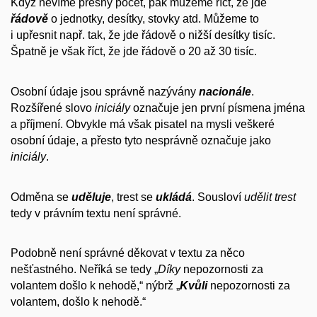
Když nevíme přesný počet, pak můžeme říct, že jde
řádově
o jednotky, desítky, stovky atd. Můžeme to
i upřesnit např. tak, že jde řádově o nižší desítky tisíc.
Špatně je však říct, že jde řádově o 20 až 30 tisíc.
Osobní údaje jsou správně nazývány
nacionále
.
Rozšířené slovo
iniciály
označuje jen první písmena jména
a příjmení. Obvykle má však pisatel na mysli veškeré
osobní údaje, a přesto tyto nesprávně označuje jako
iniciály
.
Odměna se
uděluje
, trest se
ukládá
. Sousloví
udělit trest
tedy v právním textu není správné.
Podobně není správné děkovat v textu za něco
nešťastného. Neříká se tedy „
Díky
nepozornosti za
volantem došlo k nehodě,“ nýbrž „
Kvůli
nepozornosti za
volantem, došlo k nehodě.“