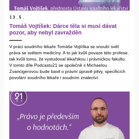
13.
5.
Tomáš Vojtíšek: Dárce těla si musí dávat
pozor, aby nebyl zavražděn
V práci soudního lékaře Tomáše Vojtíška se snoubí svět
práva se světem medicíny. A to jak kvůli povaze této profese,
tak kvůli tomu, že vystudoval lékařskou i právnickou fakultu.
V tomto díle Podcastu21 se společně s Michaelou
Zvancigerovou bude bavit o právní úpravě pitvy, specificích
povolání soudního lékaře i soudním znalectví.