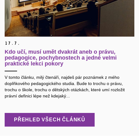
17.
7.
Kdo učí, musí umět dvakrát aneb o právu,
pedagogice, pochybnostech a jedné velmi
praktické lekci pokory
V tomto článku, milý čtenáři, najdeš pár poznámek z mého
doplňkového pedagogického studia. Bude to trochu o právu,
trochu o škole, trochu o dětských otázkách, které umí rozložit
právní definici lépe než kdejaký...
PŘEHLED VŠECH ČLÁNKŮ