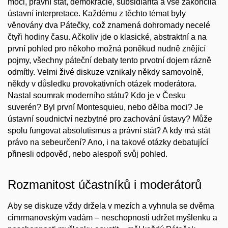
moci, právní stát, demokracie, subsidiarita a vše zakončila
ústavní interpretace. Každému z těchto témat byly
věnovány dva Pátečky, což znamená dohromady necelé
čtyři hodiny času. Ačkoliv jde o klasické, abstraktní a na
první pohled pro někoho možná poněkud nudně znějící
pojmy, všechny páteční debaty tento prvotní dojem rázně
odmítly. Velmi živé diskuze vznikaly někdy samovolně,
někdy v důsledku provokativních otázek moderátora.
Nastal soumrak moderního státu? Kdo je v Česku
suverén? Byl první Montesquieu, nebo dělba moci? Je
ústavní soudnictví nezbytné pro zachování ústavy? Může
spolu fungovat absolutismus a právní stát? A kdy má stát
právo na sebeurčení? Ano, i na takové otázky debatující
přinesli odpověď, nebo alespoň svůj pohled.
Rozmanitost účastníků i moderátorů
Aby se diskuze vždy držela v mezích a vyhnula se dvěma
cimrmanovským vadám – neschopnosti udržet myšlenku a