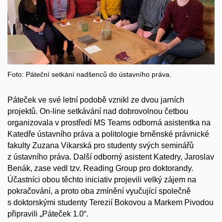
Foto: Páteční setkání nadšenců do ústavního práva.
Páteček ve své letní podobě vznikl ze dvou jarních
projektů. On-line setkávání nad dobrovolnou četbou
organizovala v prostředí MS Teams odborná asistentka na
Katedře ústavního práva a politologie brněnské právnické
fakulty Zuzana Vikarská pro studenty svých seminářů
z ústavního práva. Další odborný asistent Katedry, Jaroslav
Benák, zase vedl tzv. Reading Group pro doktorandy.
Účastníci obou těchto iniciativ projevili velký zájem na
pokračování, a proto oba zmínění vyučující společně
s doktorskými studenty Terezií Bokovou a Markem Pivodou
připravili „Páteček 1.0“.