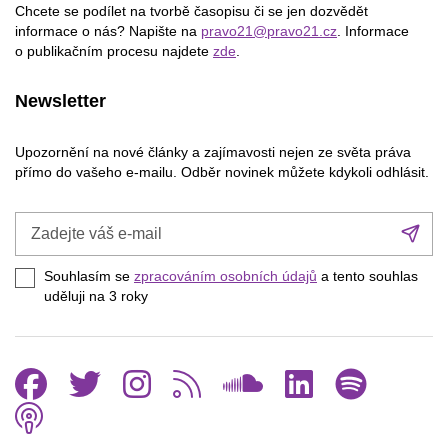
Chcete se podílet na tvorbě časopisu či se jen dozvědět
informace o nás? Napište na
pravo21@pravo21.cz
. Informace
o publikačním procesu najdete
zde
.
Newsletter
Upozornění na nové články a zajímavosti nejen ze světa práva
přímo do vašeho e-mailu. Odběr novinek můžete kdykoli odhlásit.
Zadejte
Při
váš
se
e-
Souhlasím se
zpracováním osobních údajů
a tento souhlas
mail
uděluji na 3
roky
Facebook
Twitter
Instagram
RSS
SoundCl
Linked
Spo
Podcast