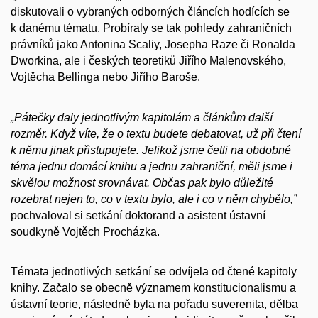
diskutovali o vybraných odborných článcích hodících se
k danému tématu. Probíraly se tak pohledy zahraničních
právníků jako Antonina Scaliy, Josepha Raze či Ronalda
Dworkina, ale i českých teoretiků Jiřího Malenovského,
Vojtěcha Bellinga nebo Jiřího Baroše.
„Pátečky daly jednotlivým kapitolám a článkům další
rozměr. Když víte, že o textu budete debatovat, už při čtení
k němu jinak přistupujete. Jelikož jsme četli na obdobné
téma jednu domácí knihu a jednu zahraniční, měli jsme i
skvělou možnost srovnávat. Občas pak bylo důležité
rozebrat nejen to, co v textu bylo, ale i co v něm chybělo,”
pochvaloval si setkání doktorand a asistent ústavní
soudkyně Vojtěch Procházka.
Témata jednotlivých setkání se odvíjela od čtené kapitoly
knihy. Začalo se obecně významem konstitucionalismu a
ústavní teorie, následně byla na pořadu suverenita, dělba