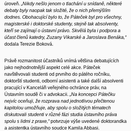
úroveň.
„Nikdy nešlo jenom o tlachání u snídaně, některé
debaty byly naopak tak složité, že o nich přemýšlím
dodnes. Obohacující bylo to, že Páteček byl pro všechny,
magisterské i doktorské studenty, stejně tak absolventy,
kteří se zajímají o ústavní právo. Skvělá byla i podpora a
účast členů katedry, Zuzany Vikarské a Jaroslava Benáka,“
dodala Terezie Boková.
Právě rozmanitost účastníků vnímá většina debatujících
jako nejhodnotnější aspekt celé akce. Páteček
navštěvovali studenti od prvního do pátého ročníku,
doktorští studenti, odborní asistenti a také další absolventi
pracující v Kanceláři veřejného ochránce práv, na
Ústavním soudě či v advokacii.
„Na koncepci Pátečku
nejvíc oceňuji, že rozprava nad jednotlivou přečtenou
kapitolou umožňuje, aby spolu o složitých tématech
diskutovali studenti v různé fázi studia ústavního práva
spolu s lidmi z praxe,“
potvrzuje výše uvedené doktorandka
a asistentka ústavního soudce Kamila Abbasi.