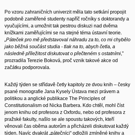
Po vzoru zahraničních univerzit měla tato setkání propojit
podobně zaměřené studenty napříč ročníky s doktorandy a
vyučujícími, a umožnit tak pestrou diskuzi nad dvěma
knížkami zaměřujícími se na stejné téma ústavní teorie.
„Páteček pro mě představoval náhradu za to, co mi chybělo
jako běžná součást studia - tlak na to, abych četla, a
následně příležitost diskutovat o přečteném s ostatními
,”
prozradila Terezie Boková, proč vznik takové akce od
začátku podporovala.
Každý týden se střídavě četly kapitoly ze dvou knih – česky
psané monografie Jana Kysely Ústava mezi právem a
politikou a anglické publikace The Principles of
Constitutionalism od Nicka Barbera. Kdo chtěl, mohl číst
jenom knihu od profesora z Oxfordu, nebo od profesora z
pražské fakulty, našlo se ale spoustu takových, kteří
věnovali čas oběma autorům a přicházeli diskutovat každý
týden. Navíc dvakrát „pátečníci“ odložili zmíněné knihy a