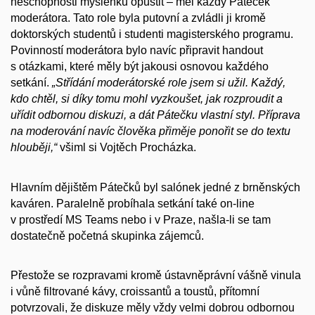
neschopnosti myšlenku opustit – měl každý Páteček
moderátora. Tato role byla putovní a zvládli ji kromě
doktorských studentů i studenti magisterského programu.
Povinností moderátora bylo navíc připravit handout
s otázkami, které měly být jakousi osnovou každého
setkání.
„Střídání moderátorské role jsem si užil. Každý,
kdo chtěl, si díky tomu mohl vyzkoušet, jak rozproudit a
uřídit odbornou diskuzi, a dát Pátečku vlastní styl. Příprava
na moderování navíc člověka přiměje ponořit se do textu
hlouběji,“
všiml si Vojtěch Procházka.
Hlavním dějištěm Pátečků byl salónek jedné z brněnských
kaváren. Paralelně probíhala setkání také on-line
v prostředí MS Teams nebo i v Praze, našla-li se tam
dostatečně početná skupinka zájemců.
Přestože se rozpravami kromě ústavněprávní vášně vinula
i vůně filtrované kávy, croissantů a toustů, přítomní
potvrzovali, že diskuze měly vždy velmi dobrou odbornou