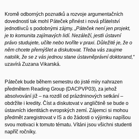
Kromě odborných poznatků a rozvoje argumentačních
dovedností tak mohl Páteček přinést i nová přátelství
jednotlivců s podobnými zájmy.
„Páteček není jen projekt,
je to komunita zajímavých lidí. Nezáleží, jestli ústavní
právo studujete, učíte nebo tvoříte v praxi. Důležité je, že o
něm chcete přemýšlet a diskutovat. Třeba vás zaujme
natolik, že se z vás jednou stane ústavněprávní doktorand,“
uzavírá Zuzana Vikarská.
Páteček bude během semestru do jisté míry nahrazen
předmětem Reading Group (DACPVP03), za jehož
absolvování již – na rozdíl od prázdninových setkání –
obdržíte i kredity. Číst a diskutovat v angličtině se bude o
ústavních identitách evropských zemí. Zájemci si mohou
předmět zaregistrovat v IS a do žádosti o výjimku napíšou
svou motivaci k tomuto tématu. Vítáni jsou všichni studenti
napříč ročníky.