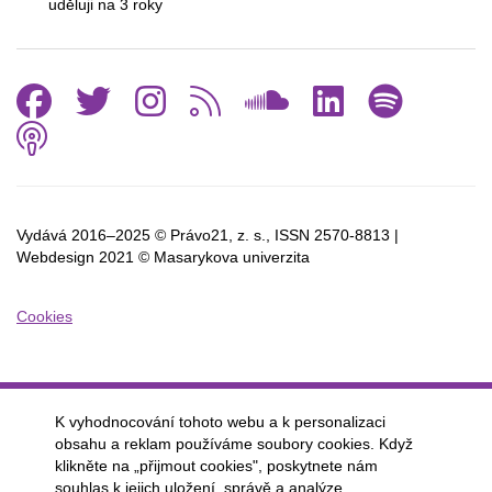
uděluji na 3
roky
Facebook
Twitter
Instagram
RSS
SoundCl
Linked
Spo
Podcast
Vydává 2016–2025 © Právo21, z. s., ISSN
2570-8813 |
Webdesign 2021 © Masarykova univerzita
Cookies
K vyhodnocování tohoto webu a k personalizaci
obsahu a reklam používáme soubory cookies. Když
klikněte na „přijmout cookies", poskytnete nám
souhlas k jejich uložení, správě a analýze.