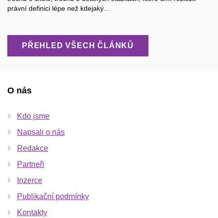
právní definici lépe než kdejaký...
PŘEHLED VŠECH ČLÁNKŮ
O nás
Kdo jsme
Napsali o nás
Redakce
Partneři
Inzerce
Publikační podmínky
Kontakty