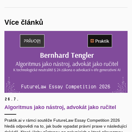
Více článků
26.
7.
Algoritmus jako nástroj, advokát jako ručitel
Praktik.ai v rámci soutěže FutureLaw Essay Competition 2026
hledá odpovědi na to, jak bude vypadat právní praxe v následující
dekádě. Které úlohy zůstanou na právnících a které převezmou