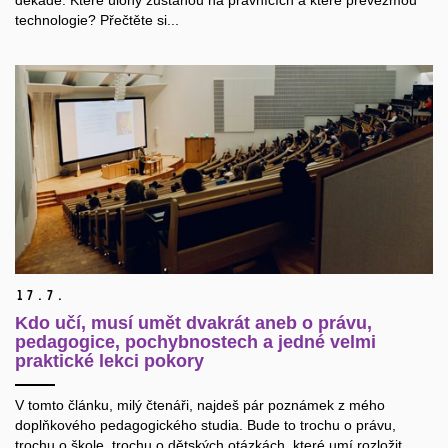
technologie? Přečtěte si...
17.
7.
Kdo učí, musí umět dvakrát aneb o právu,
pedagogice, pochybnostech a jedné velmi
praktické lekci pokory
V tomto článku, milý čtenáři, najdeš pár poznámek z mého
doplňkového pedagogického studia. Bude to trochu o právu,
trochu o škole, trochu o dětských otázkách, které umí rozložit