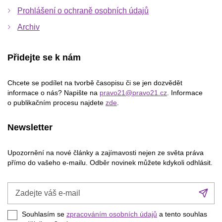
Prohlášení o ochraně osobních údajů
Archiv
Přidejte se k nám
Chcete se podílet na tvorbě časopisu či se jen dozvědět
informace o nás? Napište na
pravo21@pravo21.cz
. Informace
o publikačním procesu najdete
zde
.
Newsletter
Upozornění na nové články a zajímavosti nejen ze světa práva
přímo do vašeho e-mailu. Odběr novinek můžete kdykoli odhlásit.
Zadejte
Při
váš
se
e-
Souhlasím se
zpracováním osobních údajů
a tento souhlas
mail