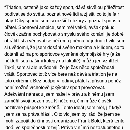
“Triatlon, ostatně jako každý sport, dává skvělou příležitost
podívat se do světa, poznat nové lidi a zjistit, co to je fair
play. Díky sportu jsem si rozšířil obzory a poznal spoustu
přátel. Sportovní ambice jsem měl velké, avšak pokud
člověk začne pochybovat o smyslu svého konání, je dobré
obrátit list a věnovat se něčemu jinému. V jednu chvíli jsem
si uvědomil, že jsem dosáhl svého maxima a k lidem, co to
dotáhli až na pro sportovce vysněné olympijské hry (a že
někteří jsou našimi kolegy na fakultě), můžu jen vzhlížet.
Také jsem si ale uvědomil, že je čas něco společnosti
vrátit. Sportovec totiž více bere než dává a triatlon je na
toto extrémní. Bez podpory rodiny, přátel a přísunu peněz
není možné vrcholově jakýkoliv sport provozovat.
Adekvátní náhradu jsem našel v právu a k němu jsem
zaměřil svoji pozornost. K něčemu, čím může člověk
pozitivně přispět ke změně. Tento ideál jsem měl, již když
jsem se na práva hlásil. O to víc jsem byl rád, že jsem se
mohl zapojit do činnosti organizace Frank Bold, která tento
ideál ve společnosti rozvíjí. Právo v ní má nezastupitelnou