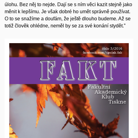
úlohu. Bez něj to nejde. Dají se s ním věci kazit stejně jako
měnit k lepšímu. Je však dobré ho umět správně používat.
O to se snažíme a doufám, že ještě dlouho budeme. Až se
totiž člověk ohlédne, neměl by se za své konání stydět.”