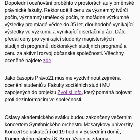
Dopolední oceňování proběhlo v prostorách auly brněnské
právnické fakulty. Rektor udělil cenu za významný tvůrčí
počin, významný umělecký počin, mimořádné výzkumné
výsledky pro mladé vědce do 35 let, dlouhodobé vynikající
výsledky ve výzkumu a vynikající disertační práci. Dále
předal ceny pro vynikající studenty magisterských
studijních programů, doktorských studijních programů a
cenu za aktivní rozvoj občanské společnosti. Všechny
oceněné najdete
zde
.
Jako časopis Právo21 musíme vyzdvihnout zejména
ocenění studentů z Fakulty sociálních studií MU
zapojených do projektu
Zvol si info
, který pomáhá bojovat
proti dezinformacím ve společnosti.
Oslavy akademického svátku budou zakončeny večerním
koncertem Symfonického orchestru Masarykovy univerzity.
Koncert se uskuteční od 19 hodin v Besedním domě,
Komenského náměstí 8, Brno. Vstup je zdarma.