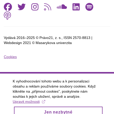
Facebook
Twitter
Instagram
RSS
SoundCl
Linked
Spo
Podcast
Vydává 2016–2025 © Právo21, z. s., ISSN
2570-8813 |
Webdesign 2021 © Masarykova univerzita
Cookies
K vyhodnocování tohoto webu a k personalizaci
obsahu a reklam používáme soubory cookies. Když
klikněte na „přijmout cookies", poskytnete nám
souhlas k jejich uložení, správě a analýze.
Upravit možnosti
Jen nezbytné