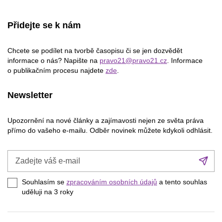
Přidejte se k nám
Chcete se podílet na tvorbě časopisu či se jen dozvědět
informace o nás? Napište na
pravo21@pravo21.cz
. Informace
o publikačním procesu najdete
zde
.
Newsletter
Upozornění na nové články a zajímavosti nejen ze světa práva
přímo do vašeho e-mailu. Odběr novinek můžete kdykoli odhlásit.
Zadejte
Při
váš
se
e-
Souhlasím se
zpracováním osobních údajů
a tento souhlas
mail
uděluji na 3
roky