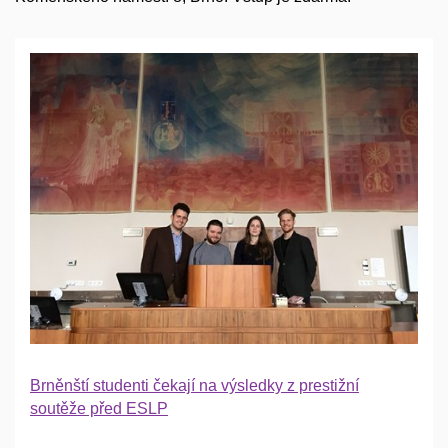
Brněnští studenti čekají na výsledky z prestižní
soutěže před ESLP