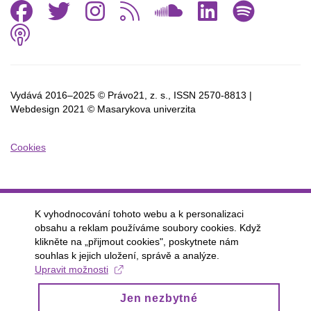
Facebook
Twitter
Instagram
RSS
SoundCl
Linked
Spo
Podcast
Vydává 2016–2025 © Právo21, z. s., ISSN
2570-8813 |
Webdesign 2021 © Masarykova univerzita
Cookies
K vyhodnocování tohoto webu a k personalizaci
obsahu a reklam používáme soubory cookies. Když
klikněte na „přijmout cookies", poskytnete nám
souhlas k jejich uložení, správě a analýze.
Upravit možnosti
Jen nezbytné