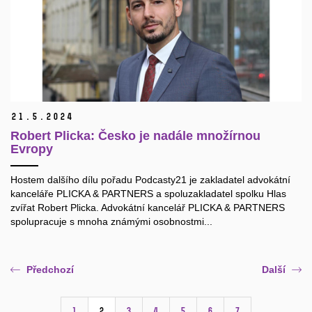
21.
5.
2024
Robert Plicka: Česko je nadále množírnou
Evropy
Hostem dalšího dílu pořadu Podcasty21 je zakladatel advokátní
kanceláře PLICKA & PARTNERS a spoluzakladatel spolku Hlas
zvířat Robert Plicka. Advokátní kancelář PLICKA & PARTNERS
spolupracuje s mnoha známými osobnostmi...
Předchozí
Další
1
2
3
4
5
6
7