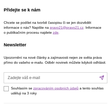
Přidejte se k nám
Chcete se podílet na tvorbě časopisu či se jen dozvědět
informace o nás? Napište na
pravo21@pravo21.cz
. Informace
o publikačním procesu najdete
zde
.
Newsletter
Upozornění na nové články a zajímavosti nejen ze světa práva
přímo do vašeho e-mailu. Odběr novinek můžete kdykoli odhlásit.
Zadejte
Při
váš
se
e-
Souhlasím se
zpracováním osobních údajů
a tento souhlas
mail
uděluji na 3
roky