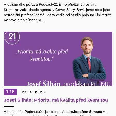
V dalším díle pořadu Podcasty21 jsme přivítali Jaroslava
Kramera, zakladatele agentury Cover Story. Bavili jsme se o jeho
netradiční profesní cestě, která vedla od studia práv na Univerzitě
Karlově přes působení...
TIP
24.
4.
2025
Josef Šilhán: Prioritu má kvalita před kvantitou
V tomto díle Podcastu21 jsme si povídali s
Josefem Šilhánem,