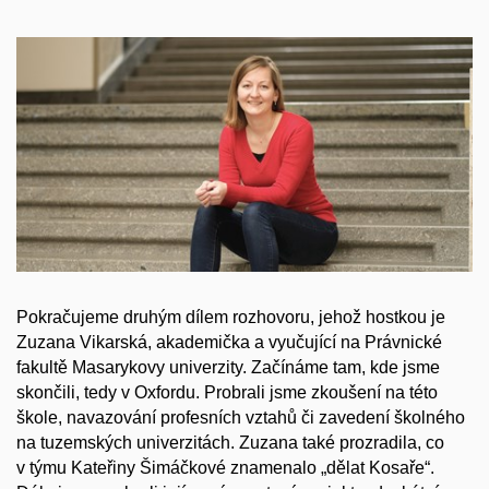
Pokračujeme druhým dílem rozhovoru, jehož hostkou je
Zuzana Vikarská, akademička a vyučující na Právnické
fakultě Masarykovy univerzity. Začínáme tam, kde jsme
skončili, tedy v Oxfordu. Probrali jsme zkoušení na této
škole, navazování profesních vztahů či zavedení školného
na tuzemských univerzitách. Zuzana také prozradila, co
v týmu Kateřiny Šimáčkové znamenalo „dělat Kosaře“.