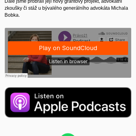
Dále jsme probrali její nový grantový projekt, advokátní
zkoušky či stáž u bývalého generálního advokáta Michala
Bobka.