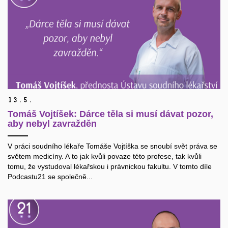
13.
5.
Tomáš Vojtíšek: Dárce těla si musí dávat pozor,
aby nebyl zavražděn
V práci soudního lékaře Tomáše Vojtíška se snoubí svět práva se
světem medicíny. A to jak kvůli povaze této profese, tak kvůli
tomu, že vystudoval lékařskou i právnickou fakultu. V tomto díle
Podcastu21 se společně...