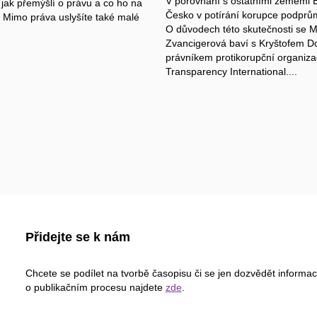
V porovnání s ostatními zeměmi 
 jak přemýšlí o právu a co ho na
Česko v potírání korupce podprů
 Mimo práva uslyšíte také malé
O důvodech této skutečnosti se M
Zvancigerová baví s Kryštofem D
právníkem protikorupční organiz
Transparency International....
Přidejte se k nám
Chcete se podílet na tvorbě časopisu či se jen dozvědět informa
o publikačním procesu najdete
zde
.