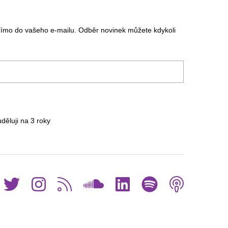
římo do vašeho e-mailu. Odběr novinek můžete kdykoli
uděluji na 3
roky
Facebook
Twitter
Instagram
RSS
SoundCloud
LinkedIn
Spotif
Pod