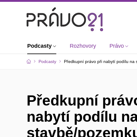
Podcasty
Rozhovory
Právo
Podcasty
Předkupní právo při nabytí podílu n
Předkupní právo
nabytí podílu n
stavbě/pozemk