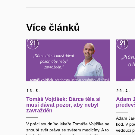
Více článků
13.
5.
29.
4.
Tomáš Vojtíšek: Dárce těla si
Adam J
musí dávat pozor, aby nebyl
předev
zavražděn
Adam Jare
V práci soudního lékaře Tomáše Vojtíška se
kód. V po
snoubí svět práva se světem medicíny. A to
vedoucí po