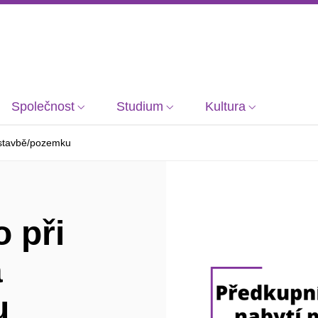
Společnost
Studium
Kultura
a stavbě/pozemku
 při
a
u