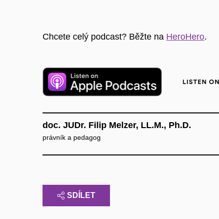
Chcete celý podcast? Běžte na
⁠HeroHero⁠
.
doc. JUDr. Filip Melzer, LL.M., Ph.D.
právník a pedagog
SDÍLET