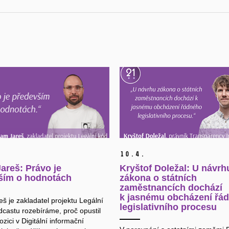
10.
4.
areš: Právo je
Kryštof Doležal: U návrh
ším o hodnotách
zákona o státních
zaměstnancích dochází
k jasnému obcházení řá
š je zakladatel projektu Legální
legislativního procesu
dcastu rozebíráme, proč opustil
zici v Digitální informační