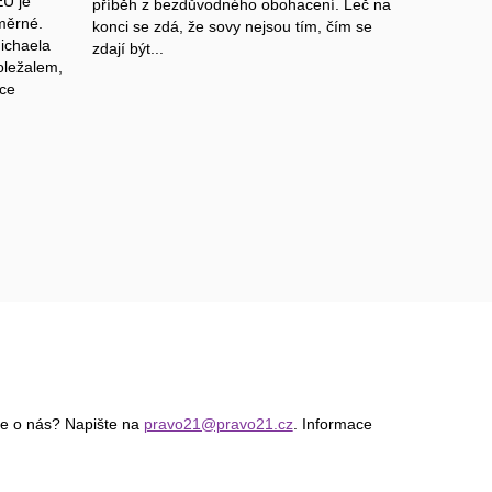
EU je
příběh z bezdůvodného obohacení. Leč na
měrné.
konci se zdá, že sovy nejsou tím, čím se
ichaela
zdají být...
oležalem,
ace
ce o nás? Napište na
pravo21@pravo21.cz
. Informace