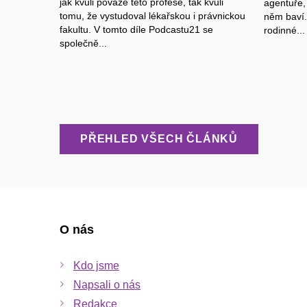
jak kvůli povaze této profese, tak kvůli
agentuře,
tomu, že vystudoval lékařskou i právnickou
něm baví.
fakultu. V tomto díle Podcastu21 se
rodinné...
společně...
PŘEHLED VŠECH ČLÁNKŮ
O nás
Kdo jsme
Napsali o nás
Redakce