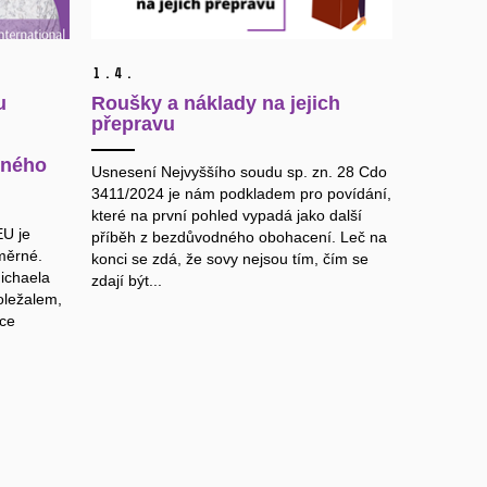
1.
4.
u
Roušky a náklady na jejich
přepravu
dného
Usnesení Nejvyššího soudu sp. zn. 28 Cdo
3411/2024 je nám podkladem pro povídání,
které na první pohled vypadá jako další
EU je
příběh z bezdůvodného obohacení. Leč na
měrné.
konci se zdá, že sovy nejsou tím, čím se
ichaela
zdají být...
oležalem,
ace