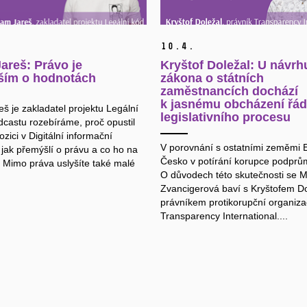
10.
4.
areš: Právo je
Kryštof Doležal: U návrh
ším o hodnotách
zákona o státních
zaměstnancích dochází
k jasnému obcházení řá
š je zakladatel projektu Legální
legislativního procesu
dcastu rozebíráme, proč opustil
zici v Digitální informační
V porovnání s ostatními zeměmi 
 jak přemýšlí o právu a co ho na
Česko v potírání korupce podprů
 Mimo práva uslyšíte také malé
O důvodech této skutečnosti se M
Zvancigerová baví s Kryštofem D
právníkem protikorupční organiz
Transparency International....