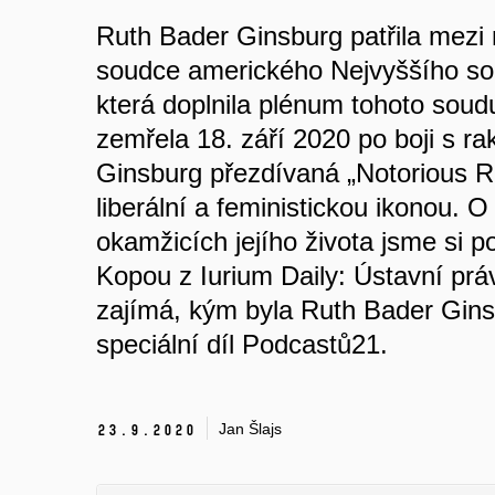
Ruth Bader Ginsburg patřila mezi 
soudce amerického Nejvyššího so
která doplnila plénum tohoto soud
zemřela 18. září 2020 po boji s r
Ginsburg přezdívaná „Notorious R
liberální a feministickou ikonou.
okamžicích jejího života jsme si p
Kopou z Iurium Daily: Ústavní pr
zajímá, kým byla Ruth Bader Ginsb
speciální díl Podcastů21.
Jan Šlajs
23.
9.
2020