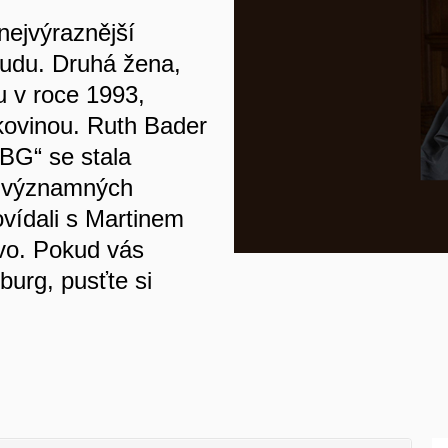
nejvýraznější
udu. Druhá žena,
u v roce 1993,
akovinou. Ruth Bader
BG“ se stala
 O významných
ovídali s Martinem
ávo. Pokud vás
urg, pusťte si