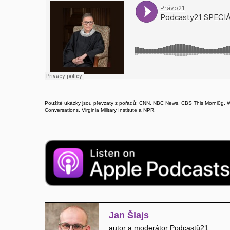
Použité ukázky jsou převzaty z pořadů: CNN, NBC News, CBS This Morni0g, Wil
Conversations, Virginia Military Institute a NPR.
Jan Šlajs
autor a moderátor Podcastů21