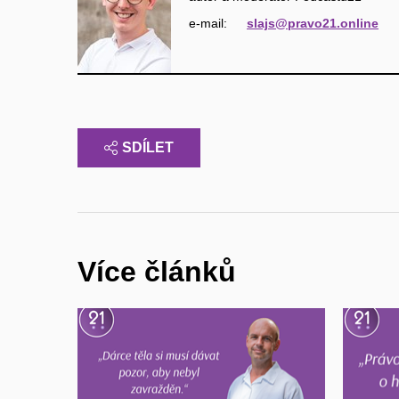
e‑mail:
slajs@pravo21.online
SDÍLET
Více článků