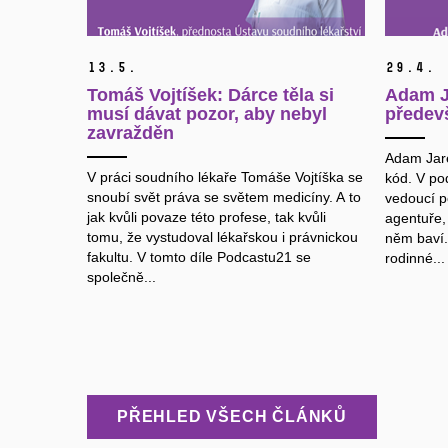
13.
5.
29.
4.
Tomáš Vojtíšek: Dárce těla si
Adam J
musí dávat pozor, aby nebyl
předev
zavražděn
Adam Jare
V práci soudního lékaře Tomáše Vojtíška se
kód. V po
snoubí svět práva se světem medicíny. A to
vedoucí po
jak kvůli povaze této profese, tak kvůli
agentuře,
tomu, že vystudoval lékařskou i právnickou
něm baví.
fakultu. V tomto díle Podcastu21 se
rodinné...
společně...
PŘEHLED VŠECH ČLÁNKŮ