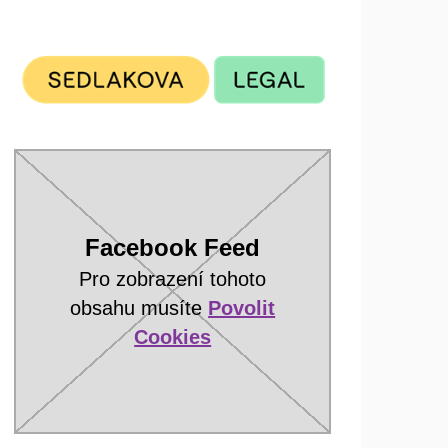
Facebook Feed
Pro zobrazení tohoto
obsahu musíte
Povolit
Cookies