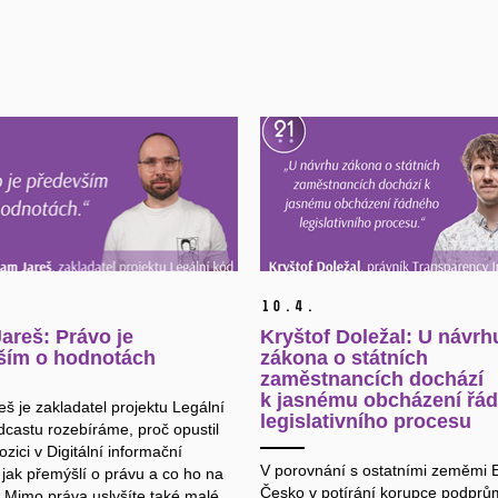
10.
4.
areš: Právo je
Kryštof Doležal: U návrh
ším o hodnotách
zákona o státních
zaměstnancích dochází
k jasnému obcházení řá
š je zakladatel projektu Legální
legislativního procesu
dcastu rozebíráme, proč opustil
zici v Digitální informační
V porovnání s ostatními zeměmi 
 jak přemýšlí o právu a co ho na
Česko v potírání korupce podprů
 Mimo práva uslyšíte také malé