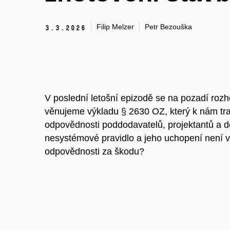
Filip Melzer
Petr Bezouška
3.
3.
2026
V poslední letošní epizodě se na pozadí roz
věnujeme výkladu § 2630 OZ, který k nám tr
odpovědnosti poddodavatelů, projektantů a do
nesystémové pravidlo a jeho uchopení není 
odpovědnosti za škodu?