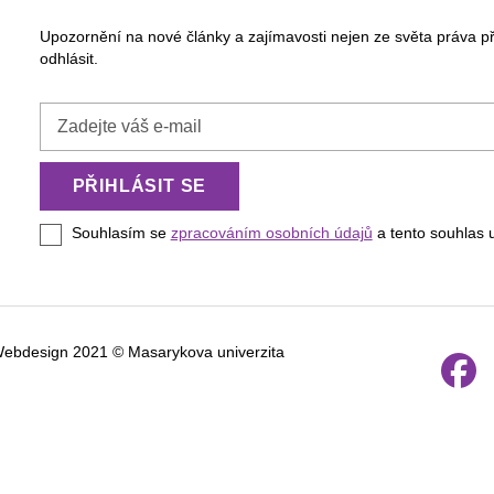
Upozornění na nové články a zajímavosti nejen ze světa práva p
odhlásit.
Zadejte
váš
e-
PŘIHLÁSIT SE
mail
Souhlasím se
zpracováním osobních údajů
a tento souhlas 
Webdesign 2021 © Masarykova univerzita