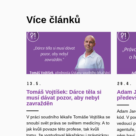
Více článků
13.
5.
29.
4.
Tomáš Vojtíšek: Dárce těla si
Adam J
musí dávat pozor, aby nebyl
předev
zavražděn
Adam Jare
V práci soudního lékaře Tomáše Vojtíška se
kód. V po
snoubí svět práva se světem medicíny. A to
vedoucí po
jak kvůli povaze této profese, tak kvůli
agentuře,
tomu, že vystudoval lékařskou i právnickou
něm baví.