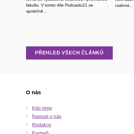
fakultu. V tomto díle Podcastu21 se
rodinné...
společně...
PŘEHLED VŠECH ČLÁNKŮ
O nás
Kdo jsme
Napsali o nás
Redakce
Partneři