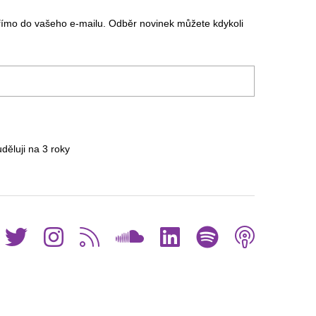
římo do vašeho e-mailu. Odběr novinek můžete kdykoli
uděluji na 3
roky
Facebook
Twitter
Instagram
RSS
SoundCloud
LinkedIn
Spotif
Pod