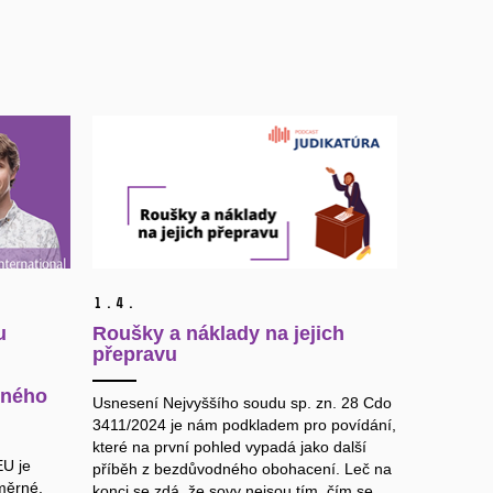
1.
4.
u
Roušky a náklady na jejich
přepravu
dného
Usnesení Nejvyššího soudu sp. zn. 28 Cdo
3411/2024 je nám podkladem pro povídání,
které na první pohled vypadá jako další
EU je
příběh z bezdůvodného obohacení. Leč na
měrné.
konci se zdá, že sovy nejsou tím, čím se