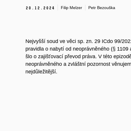
Filip Melzer
Petr Bezouška
20.
12.
2024
Nejvyšší soud ve věci sp. zn. 29 ICdo 99/2022
pravidla o nabytí od neoprávněného (§ 1109 a
šlo o zajišťovací převod práva. V této epizo
neoprávněného a zvláštní pozornost věnujeme
nejdůležitější.