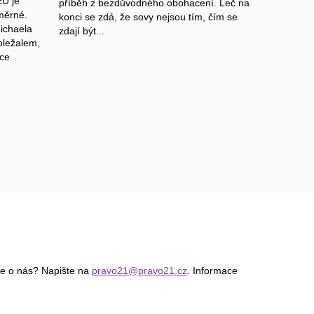
EU je
příběh z bezdůvodného obohacení. Leč na
měrné.
konci se zdá, že sovy nejsou tím, čím se
ichaela
zdají být...
oležalem,
ace
ce o nás? Napište na
pravo21@pravo21.cz
. Informace