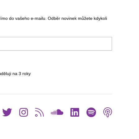
římo do vašeho e-mailu. Odběr novinek můžete kdykoli
uděluji na 3
roky
Facebook
Twitter
Instagram
RSS
SoundCloud
LinkedIn
Spotif
Pod