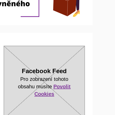
Facebook Feed
Pro zobrazení tohoto
obsahu musíte
Povolit
Cookies