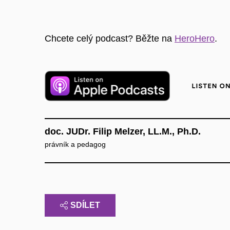
Chcete celý podcast? Běžte na
⁠HeroHero⁠
.
doc. JUDr. Filip Melzer, LL.M., Ph.D.
právník a pedagog
SDÍLET