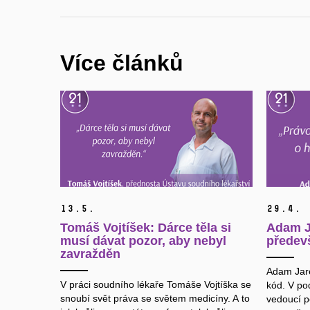
Více článků
13.
5.
29.
4.
Tomáš Vojtíšek: Dárce těla si
Adam J
musí dávat pozor, aby nebyl
předev
zavražděn
Adam Jare
V práci soudního lékaře Tomáše Vojtíška se
kód. V po
snoubí svět práva se světem medicíny. A to
vedoucí po