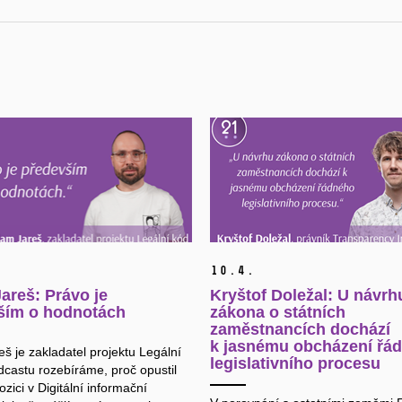
10.
4.
areš: Právo je
Kryštof Doležal: U návrh
ším o hodnotách
zákona o státních
zaměstnancích dochází
k jasnému obcházení řá
š je zakladatel projektu Legální
legislativního procesu
dcastu rozebíráme, proč opustil
zici v Digitální informační