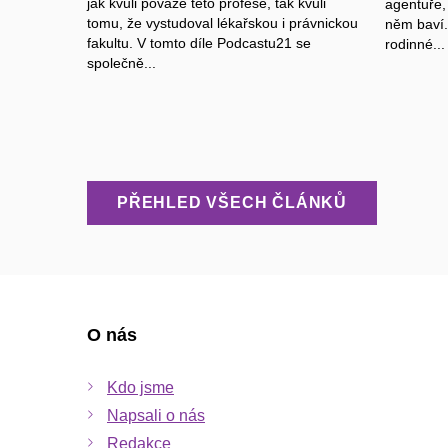
jak kvůli povaze této profese, tak kvůli
agentuře,
tomu, že vystudoval lékařskou i právnickou
něm baví.
fakultu. V tomto díle Podcastu21 se
rodinné...
společně...
PŘEHLED VŠECH ČLÁNKŮ
O nás
Kdo jsme
Napsali o nás
Redakce