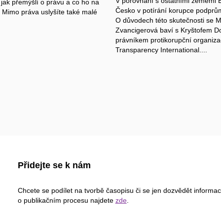
V porovnání s ostatními zeměmi 
 jak přemýšlí o právu a co ho na
Česko v potírání korupce podprů
 Mimo práva uslyšíte také malé
O důvodech této skutečnosti se M
Zvancigerová baví s Kryštofem D
právníkem protikorupční organiz
Transparency International....
Přidejte se k nám
Chcete se podílet na tvorbě časopisu či se jen dozvědět informa
o publikačním procesu najdete
zde
.