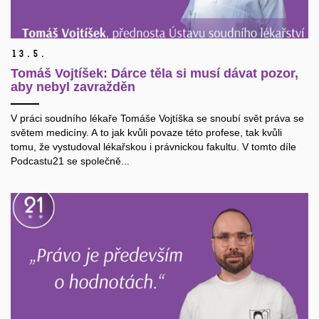
13.
5.
Tomáš Vojtíšek: Dárce těla si musí dávat pozor,
aby nebyl zavražděn
V práci soudního lékaře Tomáše Vojtíška se snoubí svět práva se
světem medicíny. A to jak kvůli povaze této profese, tak kvůli
tomu, že vystudoval lékařskou i právnickou fakultu. V tomto díle
Podcastu21 se společně...