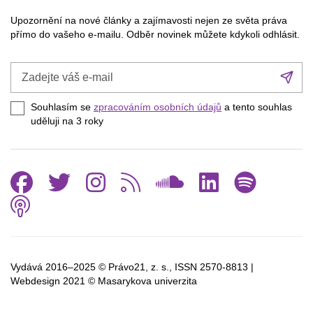
Upozornění na nové články a zajímavosti nejen ze světa práva
přímo do vašeho e-mailu. Odběr novinek můžete kdykoli odhlásit.
Zadejte
Při
váš
se
e-
Souhlasím se
zpracováním osobních údajů
a tento souhlas
mail
uděluji na 3
roky
Facebook
Twitter
Instagram
RSS
SoundCl
Linked
Spo
Podcast
Vydává 2016–2025 © Právo21, z. s., ISSN
2570-8813 |
Webdesign 2021 © Masarykova univerzita