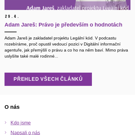
29.
4.
Adam Jareš: Právo je především o hodnotách
Adam Jareš je zakladatel projektu Legální kód. V podcastu
rozebíráme, proč opustil vedoucí pozici v Digitální informační
agentuře, jak přemýšlí o právu a co ho na něm baví. Mimo práva
uslyšíte také malé rodinné...
PŘEHLED VŠECH ČLÁNKŮ
O nás
Kdo jsme
Napsali o nás