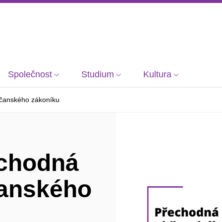
Společnost
Studium
Kultura
bčanského zákoníku
echodná
čanského