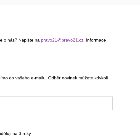
ce o nás? Napište na
pravo21@pravo21.cz
. Informace
římo do vašeho e-mailu. Odběr novinek můžete kdykoli
uděluji na 3
roky