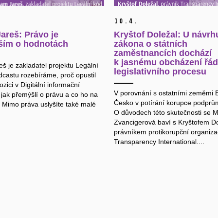
10.
4.
areš: Právo je
Kryštof Doležal: U návrh
ším o hodnotách
zákona o státních
zaměstnancích dochází
k jasnému obcházení řá
š je zakladatel projektu Legální
legislativního procesu
dcastu rozebíráme, proč opustil
zici v Digitální informační
V porovnání s ostatními zeměmi 
 jak přemýšlí o právu a co ho na
Česko v potírání korupce podprů
 Mimo práva uslyšíte také malé
O důvodech této skutečnosti se M
Zvancigerová baví s Kryštofem D
právníkem protikorupční organiz
Transparency International....