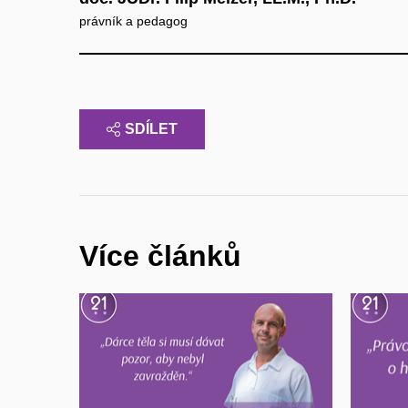
právník a pedagog
SDÍLET
Více článků