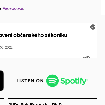
na
Facebooku
.
JUDr. Petr Bezouška, Ph.D.