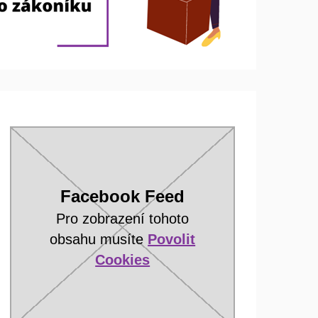
Facebook Feed
Pro zobrazení tohoto
obsahu musíte
Povolit
Cookies