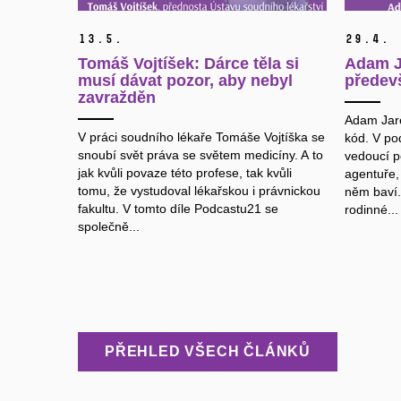
13.
5.
29.
4.
Tomáš Vojtíšek: Dárce těla si
Adam J
musí dávat pozor, aby nebyl
předev
zavražděn
Adam Jare
V práci soudního lékaře Tomáše Vojtíška se
kód. V po
snoubí svět práva se světem medicíny. A to
vedoucí po
jak kvůli povaze této profese, tak kvůli
agentuře,
tomu, že vystudoval lékařskou i právnickou
něm baví.
fakultu. V tomto díle Podcastu21 se
rodinné...
společně...
PŘEHLED VŠECH ČLÁNKŮ