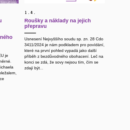
1.
4.
u
Roušky a náklady na jejich
přepravu
dného
Usnesení Nejvyššího soudu sp. zn. 28 Cdo
3411/2024 je nám podkladem pro povídání,
které na první pohled vypadá jako další
EU je
příběh z bezdůvodného obohacení. Leč na
měrné.
konci se zdá, že sovy nejsou tím, čím se
ichaela
zdají být...
oležalem,
ace