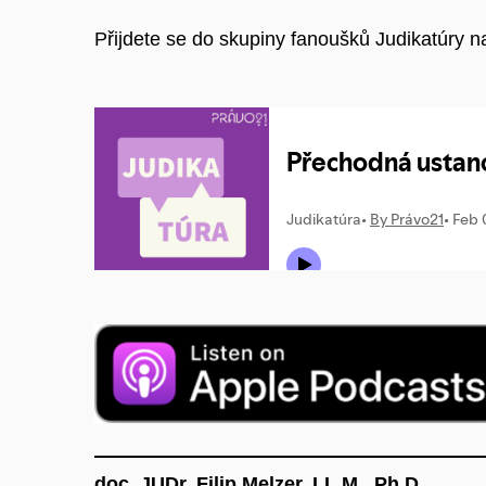
Přijdete se do skupiny fanoušků Judikatúry 
doc. JUDr. Filip Melzer, LL.M., Ph.D.