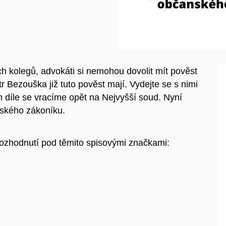
 kolegů, advokáti si nemohou dovolit mít pověst
tr Bezouška již tuto pověst mají. Vydejte se s nimi
m díle se vracíme opět na Nejvyšší soud. Nyní
ského zákoníku.
 rozhodnutí pod těmito spisovými značkami: