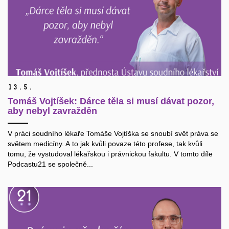
13.
5.
Tomáš Vojtíšek: Dárce těla si musí dávat pozor,
aby nebyl zavražděn
V práci soudního lékaře Tomáše Vojtíška se snoubí svět práva se
světem medicíny. A to jak kvůli povaze této profese, tak kvůli
tomu, že vystudoval lékařskou i právnickou fakultu. V tomto díle
Podcastu21 se společně...