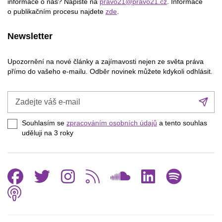
informace o nás? Napište na
pravo21@pravo21.cz
. Informace
o publikačním procesu najdete
zde
.
Newsletter
Upozornění na nové články a zajímavosti nejen ze světa práva
přímo do vašeho e-mailu. Odběr novinek můžete kdykoli odhlásit.
Zadejte
Při
váš
se
e-
Souhlasím se
zpracováním osobních údajů
a tento souhlas
mail
uděluji na 3
roky
Facebook
Twitter
Instagram
RSS
SoundCl
Linked
Spo
Podcast