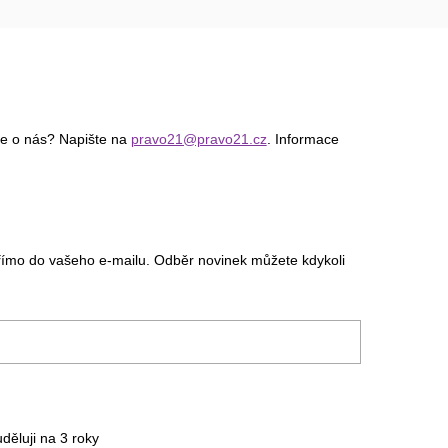
ce o nás? Napište na
pravo21@pravo21.cz
. Informace
římo do vašeho e-mailu. Odběr novinek můžete kdykoli
uděluji na 3
roky