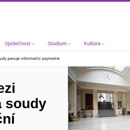
Společnost
Studium
Kultura
oudy panuje informační asymetrie
ezi
a soudy
ční