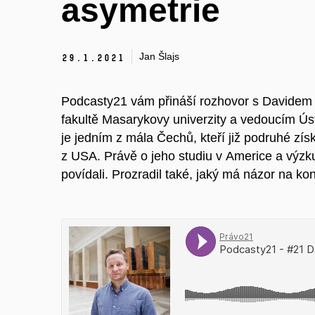
asymetrie
Jan Šlajs
29.
1.
2021
Podcasty21 vám přináší rozhovor s Davidem
fakultě Masarykovy univerzity a vedoucím Ús
je jedním z mála Čechů, kteří již podruhé zís
z USA. Právě o jeho studiu v Americe a vý
povídali. Prozradil také, jaký má názor na kon