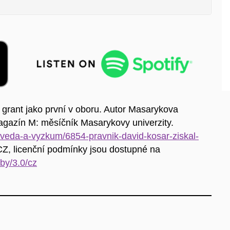
grant jako první v oboru. Autor Masarykova
agazín M: měsíčník Masarykovy univerzity.
veda-a-vyzkum/6854-pravnik-david-kosar-ziskal-
Z, licenční podmínky jsou dostupné na
by/3.0/cz