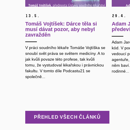
13.
5.
29.
4.
Tomáš Vojtíšek: Dárce těla si
Adam J
musí dávat pozor, aby nebyl
předev
zavražděn
Adam Jare
V práci soudního lékaře Tomáše Vojtíška se
kód. V po
snoubí svět práva se světem medicíny. A to
vedoucí po
jak kvůli povaze této profese, tak kvůli
agentuře,
tomu, že vystudoval lékařskou i právnickou
něm baví.
fakultu. V tomto díle Podcastu21 se
rodinné...
společně...
PŘEHLED VŠECH ČLÁNKŮ