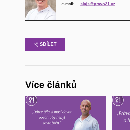
e‑mail:
slajs@pravo21.cz
SDÍLET
Více článků