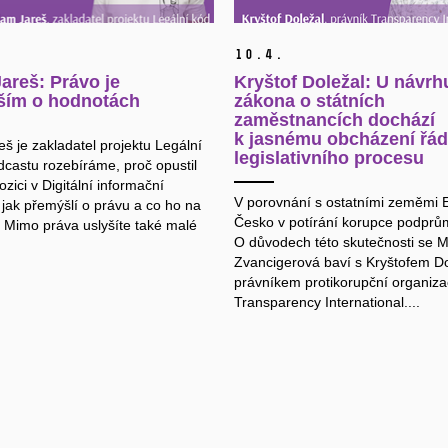
10.
4.
areš: Právo je
Kryštof Doležal: U návrh
ším o hodnotách
zákona o státních
zaměstnancích dochází
k jasnému obcházení řá
š je zakladatel projektu Legální
legislativního procesu
dcastu rozebíráme, proč opustil
zici v Digitální informační
V porovnání s ostatními zeměmi 
 jak přemýšlí o právu a co ho na
Česko v potírání korupce podprů
 Mimo práva uslyšíte také malé
O důvodech této skutečnosti se M
Zvancigerová baví s Kryštofem D
právníkem protikorupční organiz
Transparency International....