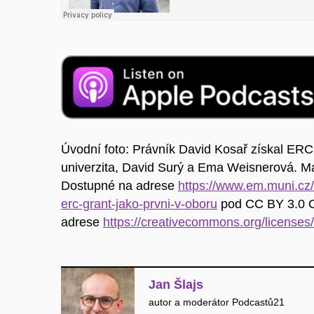
Úvodní foto:
Právník David Kosař získal ERC 
univerzita, David Surý a Ema Weisnerová. M
Dostupné na adrese
https://www.em.muni.cz/
erc-grant-jako-prvni-v-oboru
pod CC BY 3.0 C
adrese
https://creativecommons.org/licenses/
Jan Šlajs
autor a moderátor Podcastů21