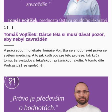
13.
5.
Tomáš Vojtíšek: Dárce těla si musí dávat pozor,
aby nebyl zavražděn
V práci soudního lékaře Tomáše Vojtíška se snoubí svět práva se
světem medicíny. A to jak kvůli povaze této profese, tak kvůli
tomu, že vystudoval lékařskou i právnickou fakultu. V tomto díle
Podcastu21 se společně...