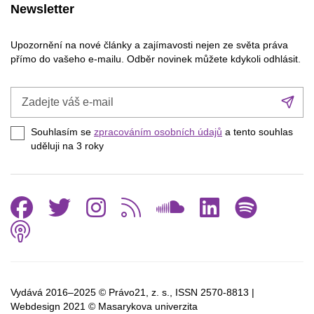
Newsletter
Upozornění na nové články a zajímavosti nejen ze světa práva
přímo do vašeho e-mailu. Odběr novinek můžete kdykoli odhlásit.
Zadejte
Při
váš
se
e-
Souhlasím se
zpracováním osobních údajů
a tento souhlas
mail
uděluji na 3
roky
Facebook
Twitter
Instagram
RSS
SoundCl
Linked
Spo
Podcast
Vydává 2016–2025 © Právo21, z. s., ISSN
2570-8813 |
Webdesign 2021 © Masarykova univerzita