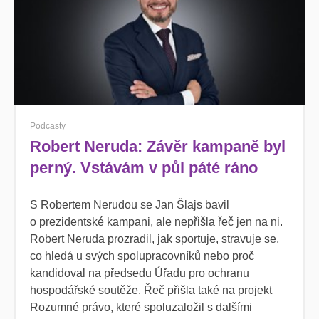
Podcasty
Robert Neruda: Závěr kampaně byl
perný. Vstávám v půl páté ráno
S Robertem Nerudou se Jan Šlajs bavil
o prezidentské kampani, ale nepřišla řeč jen na ni.
Robert Neruda prozradil, jak sportuje, stravuje se,
co hledá u svých spolupracovníků nebo proč
kandidoval na předsedu Úřadu pro ochranu
hospodářské soutěže. Řeč přišla také na projekt
Rozumné právo, které spoluzaložil s dalšími