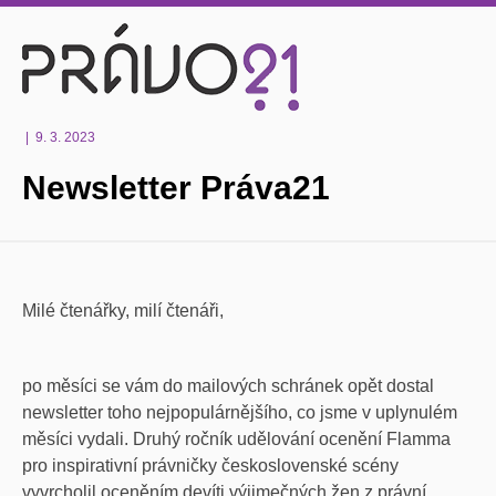
|
9. 3. 2023
Newsletter Práva21
Milé čtenářky, milí čtenáři,
po měsíci se vám do mailových schránek opět dostal
newsletter toho nejpopulárnějšího, co jsme v uplynulém
měsíci vydali. Druhý ročník udělování ocenění Flamma
pro inspirativní právničky československé scény
vyvrcholil oceněním devíti výjimečných žen z právní