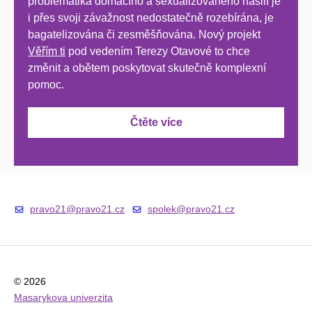
problematika domácího a sexualizovaného násilí je
i přes svoji závažnost nedostatečně rozebírána, je
bagatelizována či zesměšňována. Nový projekt
Věřím ti
pod vedením Terezy Otavové to chce
změnit a obětem poskytovat skutečně komplexní
pomoc.
Čtěte více
pravo21@pravo21.cz
spolek@pravo21.cz
© 2026
Masarykova univerzita