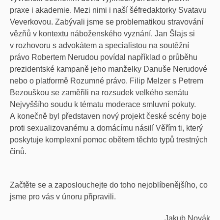
praxe i akademie. Mezi nimi i naší šéfredaktorky Svatavu
Veverkovou. Zabývali jsme se problematikou stravování
vězňů v kontextu náboženského vyznání. Jan Šlajs si
v rozhovoru s advokátem a specialistou na soutěžní
právo Robertem Nerudou povídal například o průběhu
prezidentské kampaně jeho manželky Danuše Nerudové
nebo o platformě Rozumné právo. Filip Melzer s Petrem
Bezouškou se zaměřili na rozsudek velkého senátu
Nejvyššího soudu k tématu moderace smluvní pokuty.
A konečně byl představen nový projekt české scény boje
proti sexualizovanému a domácímu násilí Věřím ti, který
poskytuje komplexní pomoc obětem těchto typů trestných
činů.
Začtěte se a zaposlouchejte do toho nejoblíbenějšího, co
jsme pro vás v únoru připravili.
Jakub Novák