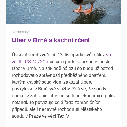
Rozhovory
Uber v Brně a kachní rčení
Ústavní soud zveřejnil 13. listopadu svůj nález
sp.
zn. III. ÚS 4072/17
ve věci podnikání společnosti
Uber v Brně. Na základě nálezu se bude už potřetí
rozhodovat o správnosti předběžného opatření,
kterým krajský soud vloni zakázal Uberu
poskytovat v Brně své služby. Zdá se, že soudy
doma i v zahraničí obecně sdílené ekonomice příliš
nefandí. To potvrzuje celá řada zahraničních
případů, ale i nedávné rozhodnutí Městského
soudu v Praze ve věci Taxify.