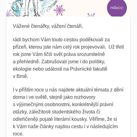
Vážené čtenářky, vážení čtenáři,
rádi bychom Vám touto cestou poděkovali za
přízeň, kterou jste nám celý rok projevovali. Už třetí
rok jsme Vám líčili svět práva srozumitelně
a přehledně. Zabrušovali jsme i do politiky,
ekologie nebo událostí na Právnické fakultě
v Brně.
I v příštím roce
u nás najdete aktuální témata z dění
doma i ve světě, stejně jako rozhovory
s výjimečnými osobnostmi, konkrétnější právní
otázky, záležitosti studentského života či
odlehčeněji pojaté literární kousky.
Věříme, že si
k Vám naše články najdou cestu i v následujícím
roce.